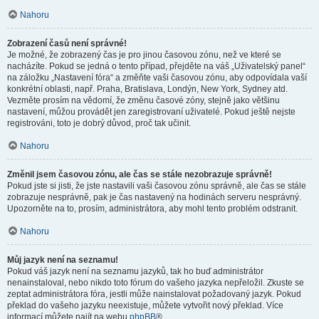
Nahoru
Zobrazení časů není správné!
Je možné, že zobrazený čas je pro jinou časovou zónu, než ve které se
nacházíte. Pokud se jedná o tento případ, přejděte na váš „Uživatelský panel“
na záložku „Nastavení fóra“ a změňte vaši časovou zónu, aby odpovídala vaší
konkrétní oblasti, např. Praha, Bratislava, Londýn, New York, Sydney atd.
Vezměte prosím na vědomí, že změnu časové zóny, stejně jako většinu
nastavení, můžou provádět jen zaregistrovaní uživatelé. Pokud ještě nejste
registrováni, toto je dobrý důvod, proč tak učinit.
Nahoru
Změnil jsem časovou zónu, ale čas se stále nezobrazuje správně!
Pokud jste si jisti, že jste nastavili vaši časovou zónu správně, ale čas se stále
zobrazuje nesprávně, pak je čas nastavený na hodinách serveru nesprávný.
Upozorněte na to, prosím, administrátora, aby mohl tento problém odstranit.
Nahoru
Můj jazyk není na seznamu!
Pokud váš jazyk není na seznamu jazyků, tak ho buď administrátor
nenainstaloval, nebo nikdo toto fórum do vašeho jazyka nepřeložil. Zkuste se
zeptat administrátora fóra, jestli může nainstalovat požadovaný jazyk. Pokud
překlad do vašeho jazyku neexistuje, můžete vytvořit nový překlad. Více
informací můžete najít na webu
phpBB
®.