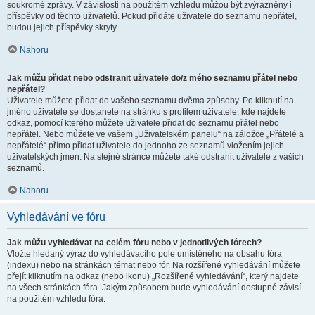
soukromé zprávy. V závislosti na použitém vzhledu můžou být zvýrazněny i
příspěvky od těchto uživatelů. Pokud přidáte uživatele do seznamu nepřátel,
budou jejich příspěvky skryty.
Nahoru
Jak můžu přidat nebo odstranit uživatele do/z mého seznamu přátel nebo
nepřátel?
Uživatele můžete přidat do vašeho seznamu dvěma způsoby. Po kliknutí na
jméno uživatele se dostanete na stránku s profilem uživatele, kde najdete
odkaz, pomocí kterého můžete uživatele přidat do seznamu přátel nebo
nepřátel. Nebo můžete ve vašem „Uživatelském panelu“ na záložce „Přátelé a
nepřátelé“ přímo přidat uživatele do jednoho ze seznamů vložením jejich
uživatelských jmen. Na stejné stránce můžete také odstranit uživatele z vašich
seznamů.
Nahoru
Vyhledávání ve fóru
Jak můžu vyhledávat na celém fóru nebo v jednotlivých fórech?
Vložte hledaný výraz do vyhledávacího pole umístěného na obsahu fóra
(indexu) nebo na stránkách témat nebo fór. Na rozšířené vyhledávání můžete
přejít kliknutím na odkaz (nebo ikonu) „Rozšířené vyhledávání“, který najdete
na všech stránkách fóra. Jakým způsobem bude vyhledávání dostupné závisí
na použitém vzhledu fóra.