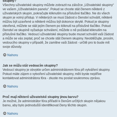
skupiny?
Všechny uživatelské skupiny můžete zobrazit na záložce „Uživatelské skupiny“
ve vašem „Uživatelském panelu“. Pokud se chcete stát členem některé z
uživatelských skupin, pokračujte kliknutím na příslušné tlačítko. Ne do všech
skupin je volný přístup. V některých se musí žádost o členství schválit, některé
můžou být uzavřené a některé můžou být dokonce skryté. Pokud je skupiny
otevřená, můžete se stát jejím členem po kliknutí na příslušné tlačítko. Pokud
členství ve skupině vyžaduje schválení, můžete o ně požádat kliknutím na
příslušné tlačítko. Vedoucí uživatelské skupiny bude muset schválit vaši žádost
a může se vás zeptat, proč se chcete stát členem skupiny. Neobtěžujte, prosím,
vedoucího skupiny v případě, že zamítne vaši žádost - určitě pro to bude mít
svoje důvody.
Nahoru
Jak se můžu stát vedoucím skupiny?
Vedoucí skupiny je obvykle určen administrátorem fóra při vytváření skupiny.
Pokud máte zájem o vytvoření uživatelské skupiny, měli byste nejdříve
kontaktovat administrátora fóra - zkuste mu poslat soukromou zprávu.
Nahoru
Proč mají některé uživatelské skupiny jinou barvu?
Je možné, že administrátor fóra přiřadil k členům určitých skupin nějakou
barvu, aby bylo jednodušší identifikovat členy těchto skupin.
Nahoru