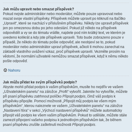
Jak můžu upravit nebo smazat příspěvek?
Pokud nejste administrátor nebo moderátor, můžete pouze upravovat nebo
mazat svoje vlastní příspěvky. Příspěvek můžete upravit po kliknutí na tlačítko
„Upravit“, které se nachází v příslušném příspěvku. Někdy lze upravit příspěvek
jen po omezenou dobu po jeho odeslání. Pokud již někdo na příspěvek
odpověděl a vy se do tématu vrátíte, najdete pod ním krátký text, ve kterém je
uvedeno kolikrát a kdy jste příspěvek upravili. Toto bude zobrazeno pouze v
případě, že někdo do tématu pošle odpověď, ale neobjeví se to, pokud
moderátor nebo administrátor upraví příspěvek, ačkoli ti mohou zanechat na
základě vlastního uvážení vzkaz, proč příspěvek upravili. Vezměte prosím na
vědomí, že normální uživatelé nemůžou smazat příspěvek, když k němu někdo
pošle odpověď.
Nahoru
Jak můžu přidat ke svým příspěvků podpis?
Abyste mohli přidat podpis k vašim příspěvkům, musíte ho nejdřív ve vašem
„Uživatelském panelu“ na záložce „Profil“ vytvořit. Jakmile ho vytvoříte, můžete
při psaní příspěvku zatrhnout políčko
Připojit podpis
, čímž váš podpis k
příspěvku připojíte. Pomocí možnosti „Připojit můj podpis ke všem mým
příspěvkům“, kterou naleznete ve vašem „Uživatelském panelu“ na záložce
„Nastavení fóra“ v sekci „Výchozí nastavení příspěvků“ můžete automaticky
připojit váš podpis ke všem vašim příspěvkům. Pokud to uděláte, můžete stále
zamezit připojení vašeho podpisu k jednotlivým příspěvkům tak, že během
psaní příspěvku zrušíte zaškrtnutí možnosti
Připojit podpis
.