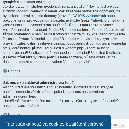
týkajících se tohoto fóra?
Jakýkoliv z administrátorů uvedených na stránce „Tým“, by měl být pro vaši
stížnost vhodnou kontaktní osobou. Pokud se vám nedostane odpovědi, měli
byste kontaktovat majitele domény (proveďte
WHOIS vyhledávání
) nebo,
pokud je fórum provozováno na bezplatné službě (např. Yahoo!, forumzdarma,
Webzdarma atd.), vedení nebo oddělení stížností tohoto provozovatele.
Vezměte, prosím, na vědomí, že phpBB Limited na tomto fóru
nemá absolutně
žádné pravomoci
a nemůže nést odpovědnost za to jak, kde, nebo kým je toto
fórum používáno. Nekontaktujte phpBB Limited v souvislosti s jakýmikoliv
právními záležitostmi (zastavení činnosti, odpovědnost, pomlouvačný komentář
atd.), které
nemají přímou souvislost
s webem phpBB.com, nebo se
samotným phpBB softwarem. Pokud pošlete email phpBB Limited týkající se
jakákoliv třetí strany
, která používá tento software, můžete očekávat, že
dostanete pouze strohou, nebo vůbec žádnou odpověď.
Nahoru
Jak můžu kontaktovat administrátora fóra?
Všichni uživatelé fóra můžou použít formulář „Kontaktujte nás“, který se
nachází naspodu všech stránek, pokud je tato možnost povolena
administrátorem fóra.
Přihlášení uživatelé můžou také použít odkaz „Tým“, který se také nachází
naspodu všech stránek.
Nahoru
Tato stránka používá cookies k zajištění správné
Přejít na