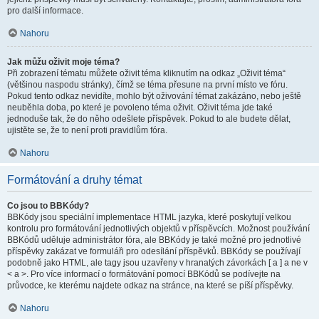
pro další informace.
Nahoru
Jak můžu oživit moje téma?
Při zobrazení tématu můžete oživit téma kliknutím na odkaz „Oživit téma“
(většinou naspodu stránky), čímž se téma přesune na první místo ve fóru.
Pokud tento odkaz nevidíte, mohlo být oživování témat zakázáno, nebo ještě
neuběhla doba, po které je povoleno téma oživit. Oživit téma jde také
jednoduše tak, že do něho odešlete příspěvek. Pokud to ale budete dělat,
ujistěte se, že to není proti pravidlům fóra.
Nahoru
Formátování a druhy témat
Co jsou to BBKódy?
BBKódy jsou speciální implementace HTML jazyka, které poskytují velkou
kontrolu pro formátování jednotlivých objektů v příspěvcích. Možnost používání
BBKódů uděluje administrátor fóra, ale BBKódy je také možné pro jednotlivé
příspěvky zakázat ve formuláři pro odesílání příspěvků. BBKódy se používají
podobně jako HTML, ale tagy jsou uzavřeny v hranatých závorkách [ a ] a ne v
< a >. Pro více informací o formátování pomocí BBKódů se podívejte na
průvodce, ke kterému najdete odkaz na stránce, na které se píší příspěvky.
Nahoru