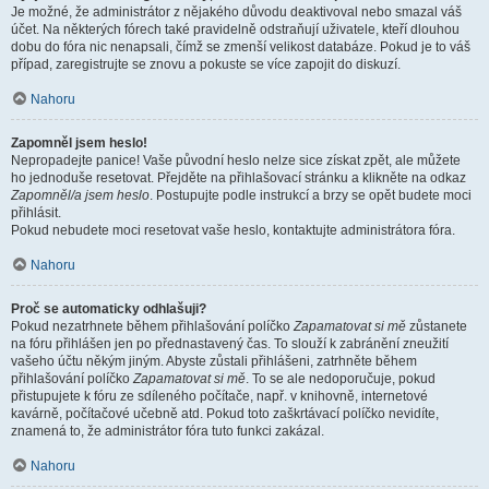
Je možné, že administrátor z nějakého důvodu deaktivoval nebo smazal váš
účet. Na některých fórech také pravidelně odstraňují uživatele, kteří dlouhou
dobu do fóra nic nenapsali, čímž se zmenší velikost databáze. Pokud je to váš
případ, zaregistrujte se znovu a pokuste se více zapojit do diskuzí.
Nahoru
Zapomněl jsem heslo!
Nepropadejte panice! Vaše původní heslo nelze sice získat zpět, ale můžete
ho jednoduše resetovat. Přejděte na přihlašovací stránku a klikněte na odkaz
Zapomněl/a jsem heslo
. Postupujte podle instrukcí a brzy se opět budete moci
přihlásit.
Pokud nebudete moci resetovat vaše heslo, kontaktujte administrátora fóra.
Nahoru
Proč se automaticky odhlašuji?
Pokud nezatrhnete během přihlašování políčko
Zapamatovat si mě
zůstanete
na fóru přihlášen jen po přednastavený čas. To slouží k zabránění zneužití
vašeho účtu někým jiným. Abyste zůstali přihlášeni, zatrhněte během
přihlašování políčko
Zapamatovat si mě
. To se ale nedoporučuje, pokud
přistupujete k fóru ze sdíleného počítače, např. v knihovně, internetové
kavárně, počítačové učebně atd. Pokud toto zaškrtávací políčko nevidíte,
znamená to, že administrátor fóra tuto funkci zakázal.
Nahoru