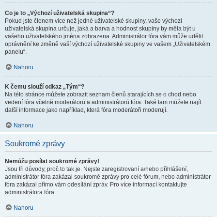
Co je to „Výchozí uživatelská skupina“?
Pokud jste členem více než jedné uživatelské skupiny, vaše výchozí
uživatelská skupina určuje, jaká a barva a hodnost skupiny by měla být u
vašeho uživatelského jména zobrazena. Administrátor fóra vám může udělit
oprávnění ke změně vaší výchozí uživatelské skupiny ve vašem „Uživatelském
panelu“.
Nahoru
K čemu slouží odkaz „Tým“?
Na této stránce můžete zobrazit seznam členů starajících se o chod nebo
vedení fóra včetně moderátorů a administrátorů fóra. Také tam můžete najít
další informace jako například, která fóra moderátoři moderují.
Nahoru
Soukromé zprávy
Nemůžu posílat soukromé zprávy!
Jsou tři důvody, proč to tak je. Nejste zaregistrovaní a/nebo přihlášení,
administrátor fóra zakázal soukromé zprávy pro celé fórum, nebo administrátor
fóra zakázal přímo vám odesílání zpráv. Pro více informací kontaktujte
administrátora fóra.
Nahoru