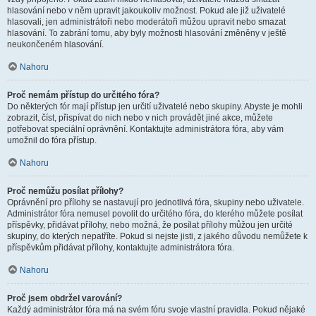
hlasování nebo v něm upravit jakoukoliv možnost. Pokud ale již uživatelé
hlasovali, jen administrátoři nebo moderátoři můžou upravit nebo smazat
hlasování. To zabrání tomu, aby byly možnosti hlasování změněny v ještě
neukončeném hlasování.
Nahoru
Proč nemám přístup do určitého fóra?
Do některých fór mají přístup jen určití uživatelé nebo skupiny. Abyste je mohli
zobrazit, číst, přispívat do nich nebo v nich provádět jiné akce, můžete
potřebovat speciální oprávnění. Kontaktujte administrátora fóra, aby vám
umožnil do fóra přístup.
Nahoru
Proč nemůžu posílat přílohy?
Oprávnění pro přílohy se nastavují pro jednotlivá fóra, skupiny nebo uživatele.
Administrátor fóra nemusel povolit do určitého fóra, do kterého můžete posílat
příspěvky, přidávat přílohy, nebo možná, že posílat přílohy můžou jen určité
skupiny, do kterých nepatříte. Pokud si nejste jisti, z jakého důvodu nemůžete k
příspěvkům přidávat přílohy, kontaktujte administrátora fóra.
Nahoru
Proč jsem obdržel varování?
Každý administrátor fóra má na svém fóru svoje vlastní pravidla. Pokud nějaké