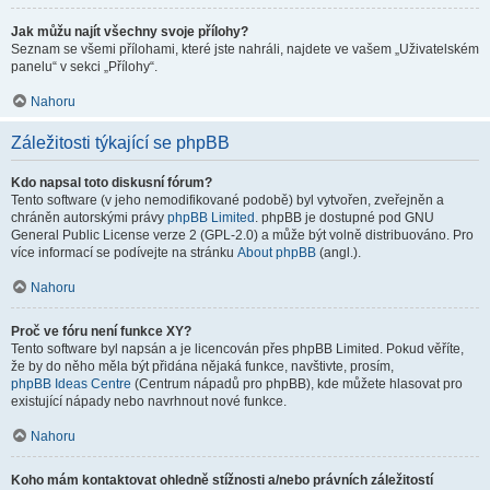
Jak můžu najít všechny svoje přílohy?
Seznam se všemi přílohami, které jste nahráli, najdete ve vašem „Uživatelském
panelu“ v sekci „Přílohy“.
Nahoru
Záležitosti týkající se phpBB
Kdo napsal toto diskusní fórum?
Tento software (v jeho nemodifikované podobě) byl vytvořen, zveřejněn a
chráněn autorskými právy
phpBB Limited
. phpBB je dostupné pod GNU
General Public License verze 2 (GPL-2.0) a může být volně distribuováno. Pro
více informací se podívejte na stránku
About phpBB
(angl.).
Nahoru
Proč ve fóru není funkce XY?
Tento software byl napsán a je licencován přes phpBB Limited. Pokud věříte,
že by do něho měla být přidána nějaká funkce, navštivte, prosím,
phpBB Ideas Centre
(Centrum nápadů pro phpBB), kde můžete hlasovat pro
existující nápady nebo navrhnout nové funkce.
Nahoru
Koho mám kontaktovat ohledně stížnosti a/nebo právních záležitostí