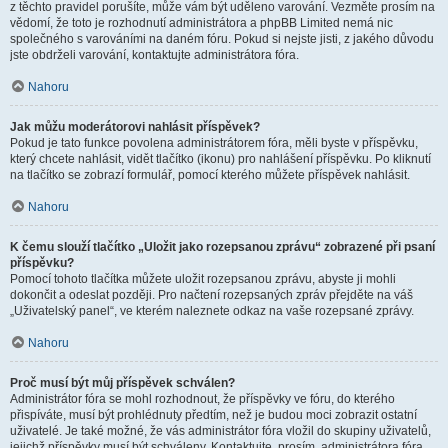
z těchto pravidel porušíte, může vám být uděleno varování. Vezměte prosím na
vědomí, že toto je rozhodnutí administrátora a phpBB Limited nemá nic
společného s varováními na daném fóru. Pokud si nejste jisti, z jakého důvodu
jste obdrželi varování, kontaktujte administrátora fóra.
Nahoru
Jak můžu moderátorovi nahlásit příspěvek?
Pokud je tato funkce povolena administrátorem fóra, měli byste v příspěvku,
který chcete nahlásit, vidět tlačítko (ikonu) pro nahlášení příspěvku. Po kliknutí
na tlačítko se zobrazí formulář, pomocí kterého můžete příspěvek nahlásit.
Nahoru
K čemu slouží tlačítko „Uložit jako rozepsanou zprávu“ zobrazené při psaní
příspěvku?
Pomocí tohoto tlačítka můžete uložit rozepsanou zprávu, abyste ji mohli
dokončit a odeslat později. Pro načtení rozepsaných zpráv přejděte na váš
„Uživatelský panel“, ve kterém naleznete odkaz na vaše rozepsané zprávy.
Nahoru
Proč musí být můj příspěvek schválen?
Administrátor fóra se mohl rozhodnout, že příspěvky ve fóru, do kterého
přispíváte, musí být prohlédnuty předtím, než je budou moci zobrazit ostatní
uživatelé. Je také možné, že vás administrátor fóra vložil do skupiny uživatelů,
jejichž příspěvky musí být schváleny. Kontaktujte, prosím, administrátora fóra