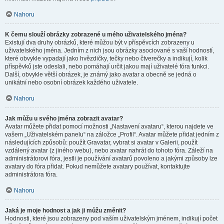
Nahoru
K čemu slouží obrázky zobrazené u mého uživatelského jména?
Existují dva druhy obrázků, které můžou být v příspěvcích zobrazeny u
uživatelského jména. Jedním z nich jsou obrázky asociované s vaší hodností,
které obvykle vypadají jako hvězdičky, tečky nebo čtverečky a indikují, kolik
příspěvků jste odeslali, nebo pomáhají určit jakou mají uživatelé fóra funkci.
Další, obvykle větší obrázek, je známý jako avatar a obecně se jedná o
unikátní nebo osobní obrázek každého uživatele.
Nahoru
Jak můžu u svého jména zobrazit avatar?
Avatar můžete přidat pomocí možnosti „Nastavení avataru“, kterou najdete ve
vašem „Uživatelském panelu“ na záložce „Profil“. Avatar můžete přidat jedním z
následujících způsobů: použít Gravatar, vybrat si avatar v Galerii, použít
vzdálený avatar (z jiného webu), nebo avatar nahrát do tohoto fóra. Záleží na
administrátorovi fóra, jestli je používání avatarů povoleno a jakými způsoby lze
avatary do fóra přidat. Pokud nemůžete avatary používat, kontaktujte
administrátora fóra.
Nahoru
Jaká je moje hodnost a jak ji můžu změnit?
Hodnosti, které jsou zobrazeny pod vaším uživatelským jménem, indikují počet