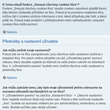
K čemu slouží funkce „Smazat všechny cookies fóra“?
Funkce „Smazat všechny cookies fóra“ smaže cookies vytvořené phpBB fórem,
díky kterým zůstáváte přihlášen ve fóru. Pokud je to povoleno majitelem fóra,
můžou být v cookies uloženy informace o tom, které příspěvky jste četli, a které
ještě ne. Pokud máte problém s přihlašováním nebo odhlašováním, smazání
cookies fóra může pomoci.
Nahoru
Předvolby a nastavení uživatele
Jak můžu změnit svoje nastavení?
Pokud jste se ve fóru zaregistrovali, jsou všechna vaše nastavení uložena v
databázi fóra. Pro jejich změnu přejděte na váš „Uživatelský panel“ pomocí
odkazu, který obvykle najdete po kliknutí na vaše jméno nahoře na stránkách
fóra. V „Uživatelském panelu“ budete moci změnit všechna vaše nastavení a
předvolby fóra.
Nahoru
Jak můžu zabránit tomu, aby bylo moje uživatelské jméno zobrazeno na
seznamu uživatelů nacházejících se ve fóru?
V „Uživatelském panelu“ na záložce „Nastavení fóra“ -> „Obecné nastavení
fóra“ najdete možnost
Skrýt můj online stav
. Pokud u této možnosti nastavíte
„Ano“, budete na seznamu viditelní jen pro administrátory, moderátory a sama
sebe. Budete počítán jako skrytý uživatel.