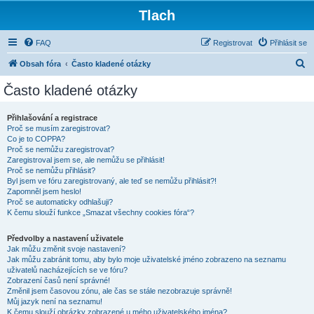
Tlach
FAQ
Registrovat
Přihlásit se
H
Obsah fóra
Často kladené otázky
l
Často kladené otázky
e
d
Přihlašování a registrace
Proč se musím zaregistrovat?
a
Co je to COPPA?
t
Proč se nemůžu zaregistrovat?
Zaregistroval jsem se, ale nemůžu se přihlásit!
Proč se nemůžu přihlásit?
Byl jsem ve fóru zaregistrovaný, ale teď se nemůžu přihlásit?!
Zapomněl jsem heslo!
Proč se automaticky odhlašuji?
K čemu slouží funkce „Smazat všechny cookies fóra“?
Předvolby a nastavení uživatele
Jak můžu změnit svoje nastavení?
Jak můžu zabránit tomu, aby bylo moje uživatelské jméno zobrazeno na seznamu
uživatelů nacházejících se ve fóru?
Zobrazení časů není správné!
Změnil jsem časovou zónu, ale čas se stále nezobrazuje správně!
Můj jazyk není na seznamu!
K čemu slouží obrázky zobrazené u mého uživatelského jména?