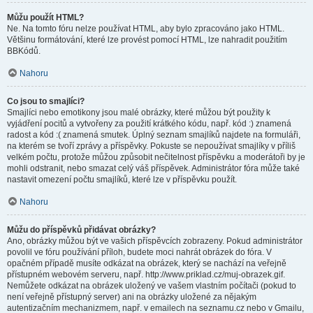
Můžu použít HTML?
Ne. Na tomto fóru nelze používat HTML, aby bylo zpracováno jako HTML.
Většinu formátování, které lze provést pomocí HTML, lze nahradit použitím
BBKódů.
Nahoru
Co jsou to smajlíci?
Smajlíci nebo emotikony jsou malé obrázky, které můžou být použity k
vyjádření pocitů a vytvořeny za použití krátkého kódu, např. kód :) znamená
radost a kód :( znamená smutek. Úplný seznam smajlíků najdete na formuláři,
na kterém se tvoří zprávy a příspěvky. Pokuste se nepoužívat smajlíky v příliš
velkém počtu, protože můžou způsobit nečitelnost příspěvku a moderátoři by je
mohli odstranit, nebo smazat celý váš příspěvek. Administrátor fóra může také
nastavit omezení počtu smajlíků, které lze v příspěvku použít.
Nahoru
Můžu do příspěvků přidávat obrázky?
Ano, obrázky můžou být ve vašich příspěvcích zobrazeny. Pokud administrátor
povolil ve fóru používání příloh, budete moci nahrát obrázek do fóra. V
opačném případě musíte odkázat na obrázek, který se nachází na veřejně
přístupném webovém serveru, např. http://www.priklad.cz/muj-obrazek.gif.
Nemůžete odkázat na obrázek uložený ve vašem vlastním počítači (pokud to
není veřejně přístupný server) ani na obrázky uložené za nějakým
autentizačním mechanizmem, např. v emailech na seznamu.cz nebo v Gmailu,