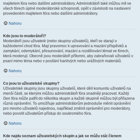
majitelem fóra nebo dalšími administrátory. Administrátoři také můžou mít ve
všech fórech úplné moderátorské schopnosti, opět v závislosti na nastavení
provedeném majitelem fóra nebo dalšími administrátory.
Nahoru
Kdo jsou to moderátoři?
Moderátoři jsou uživatelé (nebo skupiny uživatelů), kteří se starají o
každodenní chod fóra. Mají pravomoc k upravování a mazání příspěvků a
zamykání, odemykání, přesunování, mazání a rozdělování témat ve fórech,
která moderují. Obecně jsou moderátoři přítomni, aby zabraňovali uživatelů v
psaní mimo téma nebo v posílání hanlivých nebo urážlivých materiálů.
Nahoru
Co jsou to uživatelské skupiny?
Uživatelské skupiny jsou skupiny uživatelů, které dělí komunitu uživatelů na
menší části, se kterými můžou administrátoři fóra snadněji pracovat. Každý
člen fóra může patřit do několika skupin a každé skupině můžou být přiřazena
různá oprávnění. To umožňuje administrátorům jednoduše měnit oprávnění
pro mnoho uživatelů najednou, například změnit oprávnění pro moderátory,
nebo povolit uživatelům přístup do soukromého fóra.
Nahoru
Kde najdu seznam uživatelských skupin a jak se můžu stát členem