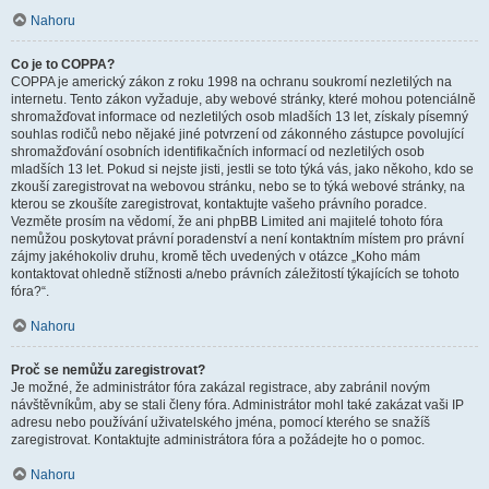
Nahoru
Co je to COPPA?
COPPA je americký zákon z roku 1998 na ochranu soukromí nezletilých na
internetu. Tento zákon vyžaduje, aby webové stránky, které mohou potenciálně
shromažďovat informace od nezletilých osob mladších 13 let, získaly písemný
souhlas rodičů nebo nějaké jiné potvrzení od zákonného zástupce povolující
shromažďování osobních identifikačních informací od nezletilých osob
mladších 13 let. Pokud si nejste jisti, jestli se toto týká vás, jako někoho, kdo se
zkouší zaregistrovat na webovou stránku, nebo se to týká webové stránky, na
kterou se zkoušíte zaregistrovat, kontaktujte vašeho právního poradce.
Vezměte prosím na vědomí, že ani phpBB Limited ani majitelé tohoto fóra
nemůžou poskytovat právní poradenství a není kontaktním místem pro právní
zájmy jakéhokoliv druhu, kromě těch uvedených v otázce „Koho mám
kontaktovat ohledně stížnosti a/nebo právních záležitostí týkajících se tohoto
fóra?“.
Nahoru
Proč se nemůžu zaregistrovat?
Je možné, že administrátor fóra zakázal registrace, aby zabránil novým
návštěvníkům, aby se stali členy fóra. Administrátor mohl také zakázat vaši IP
adresu nebo používání uživatelského jména, pomocí kterého se snažíš
zaregistrovat. Kontaktujte administrátora fóra a požádejte ho o pomoc.
Nahoru