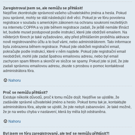
Zaregistroval jsem se, ale nemůžu se přihlásit!
Nejdříve zkontrolujte správnost vašeho uživatelského jména a hesla. Pokud
jsou správné, mohly se stát následující dvě věci. Pokud je ve fóru povolena
registrace v souladu s americkým zákonem na ochranu soukromí nezletilých
na internetu COPPA a vy jste během registrace zadali, že ještě nemáte třináct
let, budete muset postupovat podle instrukcí, které jste obdrželi emailem. Na
některých fórech je také vyžadováno, aby před přihlášením proběhla aktivace
nově registrovaného účtu a to buď vámi, nebo administrátorem. Tato informace
byla zobrazena během registrace. Pokud jste obdrželi registrační email,
pokračujte podle instrukcí, které v něm najdete. Pokud jste registrační email
neobdrželi, mohli jste zadat špatnou emailovou adresu, nebo byl email
zachycen spam filtrem a skončil ve složce se spamy. Pokud jste si jistí, že jste
zadali správnou emailovou adresu, zkuste s prosbou o pomoc kontaktovat
administrátora fóra.
Nahoru
Proč se nemůžu přihlásit?
Existuje několik důvodů, proč k tomu může dojít. Nejdříve se ujistěte, že
zadáváte správné uživatelské jméno a heslo. Pokud tomu tak je, kontaktujte
administrátora fóra, abyste se ujistili, že jste nebyli zabanováni. Je také možné,
že je na webu chyba v nastavení, která by měla být odstraněna.
Nahoru
Byl jsem ve fóru zaregistrovaný, ale teď se nemůžu přihlásit?!