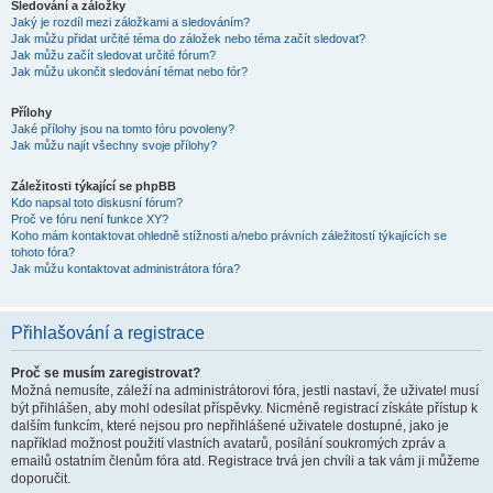
Sledování a záložky
Jaký je rozdíl mezi záložkami a sledováním?
Jak můžu přidat určité téma do záložek nebo téma začít sledovat?
Jak můžu začít sledovat určité fórum?
Jak můžu ukončit sledování témat nebo fór?
Přílohy
Jaké přílohy jsou na tomto fóru povoleny?
Jak můžu najít všechny svoje přílohy?
Záležitosti týkající se phpBB
Kdo napsal toto diskusní fórum?
Proč ve fóru není funkce XY?
Koho mám kontaktovat ohledně stížnosti a/nebo právních záležitostí týkajících se
tohoto fóra?
Jak můžu kontaktovat administrátora fóra?
Přihlašování a registrace
Proč se musím zaregistrovat?
Možná nemusíte, záleží na administrátorovi fóra, jestli nastaví, že uživatel musí
být přihlášen, aby mohl odesílat příspěvky. Nicméně registrací získáte přístup k
dalším funkcím, které nejsou pro nepřihlášené uživatele dostupné, jako je
například možnost použití vlastních avatarů, posílání soukromých zpráv a
emailů ostatním členům fóra atd. Registrace trvá jen chvíli a tak vám ji můžeme
doporučit.