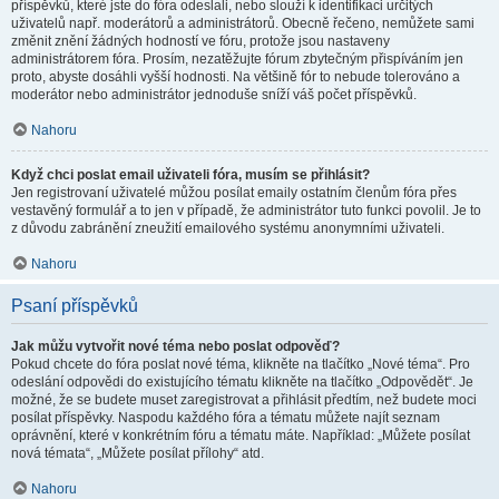
příspěvků, které jste do fóra odeslali, nebo slouží k identifikaci určitých
uživatelů např. moderátorů a administrátorů. Obecně řečeno, nemůžete sami
změnit znění žádných hodností ve fóru, protože jsou nastaveny
administrátorem fóra. Prosím, nezatěžujte fórum zbytečným přispíváním jen
proto, abyste dosáhli vyšší hodnosti. Na většině fór to nebude tolerováno a
moderátor nebo administrátor jednoduše sníží váš počet příspěvků.
Nahoru
Když chci poslat email uživateli fóra, musím se přihlásit?
Jen registrovaní uživatelé můžou posílat emaily ostatním členům fóra přes
vestavěný formulář a to jen v případě, že administrátor tuto funkci povolil. Je to
z důvodu zabránění zneužití emailového systému anonymními uživateli.
Nahoru
Psaní příspěvků
Jak můžu vytvořit nové téma nebo poslat odpověď?
Pokud chcete do fóra poslat nové téma, klikněte na tlačítko „Nové téma“. Pro
odeslání odpovědi do existujícího tématu klikněte na tlačítko „Odpovědět“. Je
možné, že se budete muset zaregistrovat a přihlásit předtím, než budete moci
posílat příspěvky. Naspodu každého fóra a tématu můžete najít seznam
oprávnění, které v konkrétním fóru a tématu máte. Například: „Můžete posílat
nová témata“, „Můžete posílat přílohy“ atd.
Nahoru