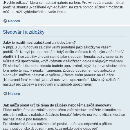
„Rychlé odkazy“, která se nachází nahoře na fóru. Pro vyhledání vašich témat
použijte stránku „Rozšířené vyhledávání“, na které pomocí různých možnosti
můžete zúžit vyhledávání na vaše témata.
Nahoru
Sledování a záložky
Jaký je rozdíl mezi záložkami a sledováním?
V phpBB 3.0 fungovali záložky velmi podobně jako záložky ve vašem
prohlížeči. Nebyli jste upozorněni, když došlo v tématu k nějakým změnám. V
phpBB 3.1 se záložky chovají stejně jako sledování tématu, což znamená, že
můžete být upozorněni, když v tématu v záložkách dojde k nějakým změnám.
Při sledování fóra nebo tématu budete upozorněni, když dojde ve sledovaném
fóru nebo tématu k nějakým změnám. Způsob upozornění pro záložky a
sledování můžete nastavit ve vašem „Uživatelském panelu“ na záložce
„Nastavení fóra“ v sekci „Upravit nastavení upozornění“. Může být užitečné
nastavit pro záložky a sledování jiný způsob upozornění.
Nahoru
Jak můžu přidat určité téma do záložek nebo téma začít sledovat?
Přidat určité téma do záložek nebo téma začít sledovat můžete kliknutím na
příslušný odkaz v nabídce „Nástroje tématu“ (obvykle má ikonu klíče), která se
nachází nad a pod tématem.
Pro sledování tématu můžete také poslat do tématu odpověď a přitom
zatrhnout políčko „Upozornit mě, když někdo pošle odpověď“.