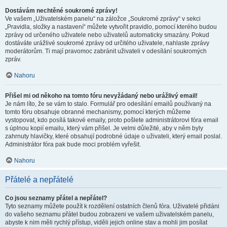
Dostávám nechtěné soukromé zprávy!
Ve vašem „Uživatelském panelu“ na záložce „Soukromé zprávy“ v sekci
„Pravidla, složky a nastavení“ můžete vytvořit pravidlo, pomocí kterého budou
zprávy od určeného uživatele nebo uživatelů automaticky smazány. Pokud
dostáváte urážlivé soukromé zprávy od určitého uživatele, nahlaste zprávy
moderátorům. Ti mají pravomoc zabránit uživateli v odesílání soukromých
zpráv.
Nahoru
Přišel mi od někoho na tomto fóru nevyžádaný nebo urážlivý email!
Je nám líto, že se vám to stalo. Formulář pro odesílání emailů používaný na
tomto fóru obsahuje obranné mechanismy, pomocí kterých můžeme
vystopovat, kdo posílá takové emaily, proto pošlete administrátorovi fóra email
s úplnou kopií emailu, který vám přišel. Je velmi důležité, aby v něm byly
zahrnuty hlavičky, které obsahují podrobné údaje o uživateli, který email poslal.
Administrátor fóra pak bude moci problém vyřešit.
Nahoru
Přátelé a nepřátelé
Co jsou seznamy přátel a nepřátel?
Tyto seznamy můžete použít k rozdělení ostatních členů fóra. Uživatelé přidáni
do vašeho seznamu přátel budou zobrazeni ve vašem uživatelském panelu,
abyste k nim měli rychlý přístup, viděli jejich online stav a mohli jim posílat