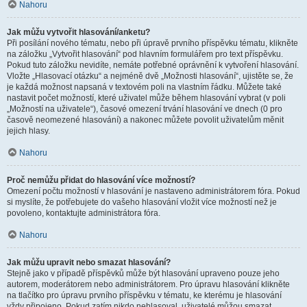
Nahoru
Jak můžu vytvořit hlasování/anketu?
Při posílání nového tématu, nebo při úpravě prvního příspěvku tématu, klikněte
na záložku „Vytvořit hlasování“ pod hlavním formulářem pro text příspěvku.
Pokud tuto záložku nevidíte, nemáte potřebné oprávnění k vytvoření hlasování.
Vložte „Hlasovací otázku“ a nejméně dvě „Možnosti hlasování“, ujistěte se, že
je každá možnost napsaná v textovém poli na vlastním řádku. Můžete také
nastavit počet možností, které uživatel může během hlasování vybrat (v poli
„Možností na uživatele“), časové omezení trvání hlasování ve dnech (0 pro
časově neomezené hlasování) a nakonec můžete povolit uživatelům měnit
jejich hlasy.
Nahoru
Proč nemůžu přidat do hlasování více možností?
Omezení počtu možností v hlasování je nastaveno administrátorem fóra. Pokud
si myslíte, že potřebujete do vašeho hlasování vložit více možností než je
povoleno, kontaktujte administrátora fóra.
Nahoru
Jak můžu upravit nebo smazat hlasování?
Stejně jako v případě příspěvků může být hlasování upraveno pouze jeho
autorem, moderátorem nebo administrátorem. Pro úpravu hlasování klikněte
na tlačítko pro úpravu prvního příspěvku v tématu, ke kterému je hlasování
vždy připojeno. Pokud zatím nikdo nehlasoval, uživatelé můžou smazat