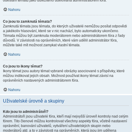
odeslání tématu jako důležitého udělována administrátorem fóra.
Nahoru
Co jsou to zamknutá témata?
Zamknutá témata jsou témata, do kterých uživatelé nemůžou posílat odpovědi
a jakékoliv hlasování, které se v nic nachází, bylo automaticky ukončeno.
Témata můžou být zamknuta moderátorem nebo administrátorem fóra z řady
důvodů. V závislosti na oprávněních, které vám udělil administrátor fóra,
můžete také mít možnost zamykat vlastní témata.
Nahoru
Co jsou to ikony témat?
Ikony témat jsou autory témat vybrané obrázky asociované s příspěvky, které
můžou indikovat jejich obsah. Možnost používat ikony témat závisí na
oprávněních nastavených administrátorem fóra.
Nahoru
Uživatelské úrovně a skupiny
Kdo jsou to administrátoři?
Administrátoři jsou uživatelé fóra, kteří mají nejvyšší úroveň kontroly nad celým
fórem. Tito členové můžou kontrolovat všechny aspekty fóra, včetně nastavení
oprávnění, banování uživatelů, vytváření uživatelských skupin nebo
moderátorů atd. a to v závislosti na oprávněních, která jsou jim udělena