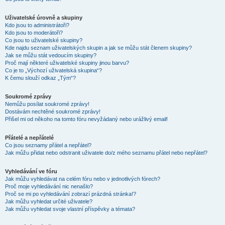
Uživatelské úrovně a skupiny
Kdo jsou to administrátoři?
Kdo jsou to moderátoři?
Co jsou to uživatelské skupiny?
Kde najdu seznam uživatelských skupin a jak se můžu stát členem skupiny?
Jak se můžu stát vedoucím skupiny?
Proč mají některé uživatelské skupiny jinou barvu?
Co je to „Výchozí uživatelská skupina“?
K čemu slouží odkaz „Tým“?
Soukromé zprávy
Nemůžu posílat soukromé zprávy!
Dostávám nechtěné soukromé zprávy!
Přišel mi od někoho na tomto fóru nevyžádaný nebo urážlivý email!
Přátelé a nepřátelé
Co jsou seznamy přátel a nepřátel?
Jak můžu přidat nebo odstranit uživatele do/z mého seznamu přátel nebo nepřátel?
Vyhledávání ve fóru
Jak můžu vyhledávat na celém fóru nebo v jednotlivých fórech?
Proč moje vyhledávání nic nenašlo?
Proč se mi po vyhledávání zobrazí prázdná stránka!?
Jak můžu vyhledat určité uživatele?
Jak můžu vyhledat svoje vlastní příspěvky a témata?