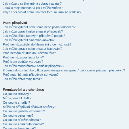
Jak můžu u svého jména zobrazit avatar?
Jaká je moje hodnost a jak ji můžu změnit?
Když chci poslat email uživateli fóra, musím se přihlásit?
Psaní příspěvků
Jak můžu vytvořit nové téma nebo poslat odpověď?
Jak můžu upravit nebo smazat příspěvek?
Jak můžu přidat ke svým příspěvků podpis?
Jak můžu vytvořit hlasování/anketu?
Proč nemůžu přidat do hlasování více možností?
Jak můžu upravit nebo smazat hlasování?
Proč nemám přístup do určitého fóra?
Proč nemůžu posílat přílohy?
Proč jsem obdržel varování?
Jak můžu moderátorovi nahlásit příspěvek?
K čemu slouží tlačítko „Uložit jako rozepsanou zprávu“ zobrazené při psaní příspěvku?
Proč musí být můj příspěvek schválen?
Jak můžu oživit moje téma?
Formátování a druhy témat
Co jsou to BBKódy?
Můžu použít HTML?
Co jsou to smajlíci?
Můžu do příspěvků přidávat obrázky?
Co jsou to globální oznámení?
Co jsou to oznámení?
Co jsou to důležitá témata?
Co jsou to zamknutá témata?
Co jsou to ikony témat?