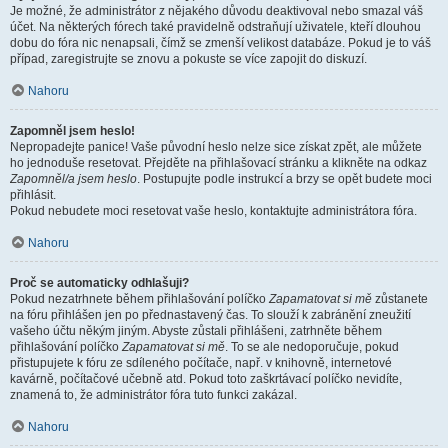
Je možné, že administrátor z nějakého důvodu deaktivoval nebo smazal váš
účet. Na některých fórech také pravidelně odstraňují uživatele, kteří dlouhou
dobu do fóra nic nenapsali, čímž se zmenší velikost databáze. Pokud je to váš
případ, zaregistrujte se znovu a pokuste se více zapojit do diskuzí.
Nahoru
Zapomněl jsem heslo!
Nepropadejte panice! Vaše původní heslo nelze sice získat zpět, ale můžete
ho jednoduše resetovat. Přejděte na přihlašovací stránku a klikněte na odkaz
Zapomněl/a jsem heslo
. Postupujte podle instrukcí a brzy se opět budete moci
přihlásit.
Pokud nebudete moci resetovat vaše heslo, kontaktujte administrátora fóra.
Nahoru
Proč se automaticky odhlašuji?
Pokud nezatrhnete během přihlašování políčko
Zapamatovat si mě
zůstanete
na fóru přihlášen jen po přednastavený čas. To slouží k zabránění zneužití
vašeho účtu někým jiným. Abyste zůstali přihlášeni, zatrhněte během
přihlašování políčko
Zapamatovat si mě
. To se ale nedoporučuje, pokud
přistupujete k fóru ze sdíleného počítače, např. v knihovně, internetové
kavárně, počítačové učebně atd. Pokud toto zaškrtávací políčko nevidíte,
znamená to, že administrátor fóra tuto funkci zakázal.
Nahoru