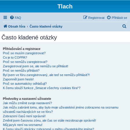
Tlach
FAQ
Registrovat
Přihlásit se
H
Obsah fóra
Často kladené otázky
l
Často kladené otázky
e
d
Přihlašování a registrace
Proč se musím zaregistrovat?
a
Co je to COPPA?
t
Proč se nemůžu zaregistrovat?
Zaregistroval jsem se, ale nemůžu se přihlásit!
Proč se nemůžu přihlásit?
Byl jsem ve fóru zaregistrovaný, ale teď se nemůžu přihlásit?!
Zapomněl jsem heslo!
Proč se automaticky odhlašuji?
K čemu slouží funkce „Smazat všechny cookies fóra“?
Předvolby a nastavení uživatele
Jak můžu změnit svoje nastavení?
Jak můžu zabránit tomu, aby bylo moje uživatelské jméno zobrazeno na seznamu
uživatelů nacházejících se ve fóru?
Zobrazení časů není správné!
Změnil jsem časovou zónu, ale čas se stále nezobrazuje správně!
Můj jazyk není na seznamu!
K čemu slouží obrázky zobrazené u mého uživatelského jména?