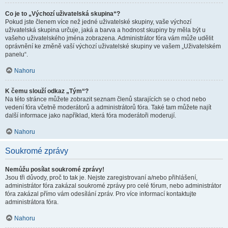
Co je to „Výchozí uživatelská skupina“?
Pokud jste členem více než jedné uživatelské skupiny, vaše výchozí
uživatelská skupina určuje, jaká a barva a hodnost skupiny by měla být u
vašeho uživatelského jména zobrazena. Administrátor fóra vám může udělit
oprávnění ke změně vaší výchozí uživatelské skupiny ve vašem „Uživatelském
panelu“.
Nahoru
K čemu slouží odkaz „Tým“?
Na této stránce můžete zobrazit seznam členů starajících se o chod nebo
vedení fóra včetně moderátorů a administrátorů fóra. Také tam můžete najít
další informace jako například, která fóra moderátoři moderují.
Nahoru
Soukromé zprávy
Nemůžu posílat soukromé zprávy!
Jsou tři důvody, proč to tak je. Nejste zaregistrovaní a/nebo přihlášení,
administrátor fóra zakázal soukromé zprávy pro celé fórum, nebo administrátor
fóra zakázal přímo vám odesílání zpráv. Pro více informací kontaktujte
administrátora fóra.
Nahoru