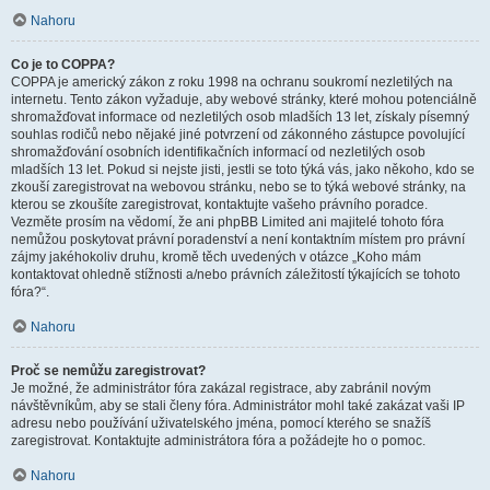
Nahoru
Co je to COPPA?
COPPA je americký zákon z roku 1998 na ochranu soukromí nezletilých na
internetu. Tento zákon vyžaduje, aby webové stránky, které mohou potenciálně
shromažďovat informace od nezletilých osob mladších 13 let, získaly písemný
souhlas rodičů nebo nějaké jiné potvrzení od zákonného zástupce povolující
shromažďování osobních identifikačních informací od nezletilých osob
mladších 13 let. Pokud si nejste jisti, jestli se toto týká vás, jako někoho, kdo se
zkouší zaregistrovat na webovou stránku, nebo se to týká webové stránky, na
kterou se zkoušíte zaregistrovat, kontaktujte vašeho právního poradce.
Vezměte prosím na vědomí, že ani phpBB Limited ani majitelé tohoto fóra
nemůžou poskytovat právní poradenství a není kontaktním místem pro právní
zájmy jakéhokoliv druhu, kromě těch uvedených v otázce „Koho mám
kontaktovat ohledně stížnosti a/nebo právních záležitostí týkajících se tohoto
fóra?“.
Nahoru
Proč se nemůžu zaregistrovat?
Je možné, že administrátor fóra zakázal registrace, aby zabránil novým
návštěvníkům, aby se stali členy fóra. Administrátor mohl také zakázat vaši IP
adresu nebo používání uživatelského jména, pomocí kterého se snažíš
zaregistrovat. Kontaktujte administrátora fóra a požádejte ho o pomoc.
Nahoru