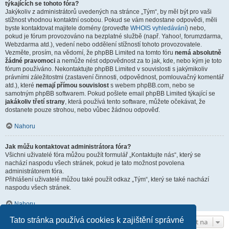
týkajících se tohoto fóra?
Jakýkoliv z administrátorů uvedených na stránce „Tým“, by měl být pro vaši
stížnost vhodnou kontaktní osobou. Pokud se vám nedostane odpovědi, měli
byste kontaktovat majitele domény (proveďte
WHOIS vyhledávání
) nebo,
pokud je fórum provozováno na bezplatné službě (např. Yahoo!, forumzdarma,
Webzdarma atd.), vedení nebo oddělení stížností tohoto provozovatele.
Vezměte, prosím, na vědomí, že phpBB Limited na tomto fóru
nemá absolutně
žádné pravomoci
a nemůže nést odpovědnost za to jak, kde, nebo kým je toto
fórum používáno. Nekontaktujte phpBB Limited v souvislosti s jakýmikoliv
právními záležitostmi (zastavení činnosti, odpovědnost, pomlouvačný komentář
atd.), které
nemají přímou souvislost
s webem phpBB.com, nebo se
samotným phpBB softwarem. Pokud pošlete email phpBB Limited týkající se
jakákoliv třetí strany
, která používá tento software, můžete očekávat, že
dostanete pouze strohou, nebo vůbec žádnou odpověď.
Nahoru
Jak můžu kontaktovat administrátora fóra?
Všichni uživatelé fóra můžou použít formulář „Kontaktujte nás“, který se
nachází naspodu všech stránek, pokud je tato možnost povolena
administrátorem fóra.
Přihlášení uživatelé můžou také použít odkaz „Tým“, který se také nachází
naspodu všech stránek.
Nahoru
Tato stránka používá cookies k zajištění správné
Přejít na