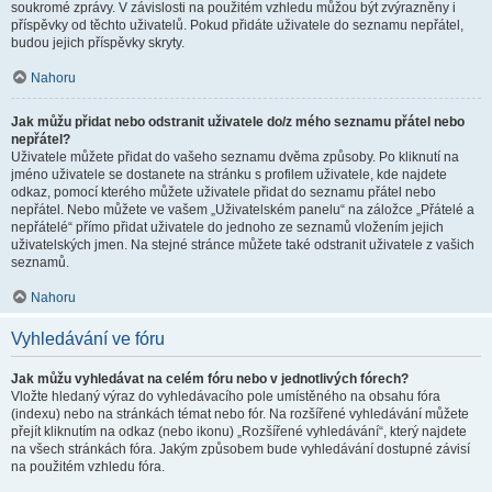
soukromé zprávy. V závislosti na použitém vzhledu můžou být zvýrazněny i
příspěvky od těchto uživatelů. Pokud přidáte uživatele do seznamu nepřátel,
budou jejich příspěvky skryty.
Nahoru
Jak můžu přidat nebo odstranit uživatele do/z mého seznamu přátel nebo
nepřátel?
Uživatele můžete přidat do vašeho seznamu dvěma způsoby. Po kliknutí na
jméno uživatele se dostanete na stránku s profilem uživatele, kde najdete
odkaz, pomocí kterého můžete uživatele přidat do seznamu přátel nebo
nepřátel. Nebo můžete ve vašem „Uživatelském panelu“ na záložce „Přátelé a
nepřátelé“ přímo přidat uživatele do jednoho ze seznamů vložením jejich
uživatelských jmen. Na stejné stránce můžete také odstranit uživatele z vašich
seznamů.
Nahoru
Vyhledávání ve fóru
Jak můžu vyhledávat na celém fóru nebo v jednotlivých fórech?
Vložte hledaný výraz do vyhledávacího pole umístěného na obsahu fóra
(indexu) nebo na stránkách témat nebo fór. Na rozšířené vyhledávání můžete
přejít kliknutím na odkaz (nebo ikonu) „Rozšířené vyhledávání“, který najdete
na všech stránkách fóra. Jakým způsobem bude vyhledávání dostupné závisí
na použitém vzhledu fóra.