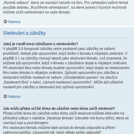
„Rychlé odkazy“, která se nachází nahoře na fóru. Pro vyhledání vašich témat
použijte stránku „Rozšířené vyhledávání“, na které pomocí různých možnosti
můžete zúžit vyhledávání na vaše témata.
Nahoru
Sledování a záložky
Jaký je rozdíl mezi záložkami a sledováním?
V phpBB 3.0 fungovali záložky velmi podobně jako záložky ve vašem
prohlížeči. Nebyli jste upozorněni, když došlo v tématu k nějakým změnám. V
phpBB 3.1 se záložky chovají stejně jako sledování tématu, což znamená, že
můžete být upozorněni, když v tématu v záložkách dojde k nějakým změnám.
Při sledování fóra nebo tématu budete upozorněni, když dojde ve sledovaném
fóru nebo tématu k nějakým změnám. Způsob upozornění pro záložky a
sledování můžete nastavit ve vašem „Uživatelském panelu“ na záložce
„Nastavení fóra“ v sekci „Upravit nastavení upozornění“. Může být užitečné
nastavit pro záložky a sledování jiný způsob upozornění.
Nahoru
Jak můžu přidat určité téma do záložek nebo téma začít sledovat?
Přidat určité téma do záložek nebo téma začít sledovat můžete kliknutím na
příslušný odkaz v nabídce „Nástroje tématu“ (obvykle má ikonu klíče), která se
nachází nad a pod tématem.
Pro sledování tématu můžete také poslat do tématu odpověď a přitom
zatrhnout políčko „Upozornit mě, když někdo pošle odpověď“.