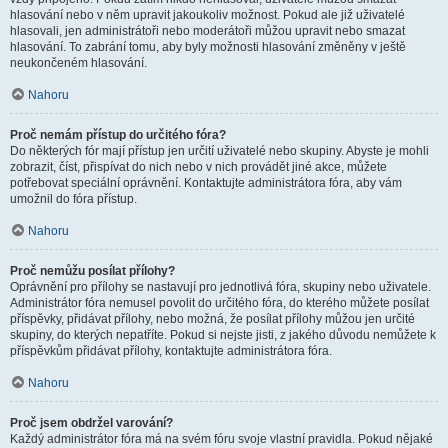
hlasování nebo v něm upravit jakoukoliv možnost. Pokud ale již uživatelé
hlasovali, jen administrátoři nebo moderátoři můžou upravit nebo smazat
hlasování. To zabrání tomu, aby byly možnosti hlasování změněny v ještě
neukončeném hlasování.
Nahoru
Proč nemám přístup do určitého fóra?
Do některých fór mají přístup jen určití uživatelé nebo skupiny. Abyste je mohli
zobrazit, číst, přispívat do nich nebo v nich provádět jiné akce, můžete
potřebovat speciální oprávnění. Kontaktujte administrátora fóra, aby vám
umožnil do fóra přístup.
Nahoru
Proč nemůžu posílat přílohy?
Oprávnění pro přílohy se nastavují pro jednotlivá fóra, skupiny nebo uživatele.
Administrátor fóra nemusel povolit do určitého fóra, do kterého můžete posílat
příspěvky, přidávat přílohy, nebo možná, že posílat přílohy můžou jen určité
skupiny, do kterých nepatříte. Pokud si nejste jisti, z jakého důvodu nemůžete k
příspěvkům přidávat přílohy, kontaktujte administrátora fóra.
Nahoru
Proč jsem obdržel varování?
Každý administrátor fóra má na svém fóru svoje vlastní pravidla. Pokud nějaké