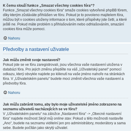
K čemu slouží funkce „Smazat všechny cookies fóra“?
Funkce „Smazat všechny cookies fóra“ smaže cookies vytvořené phpBB fórem,
díky kterým zůstáváte přihlášen ve fóru. Pokud je to povoleno majitelem fóra,
můžou být v cookies uloženy informace o tom, které příspěvky jste četli, a které
ještě ne. Pokud máte problém s přihlašováním nebo odhlašováním, smazání
cookies fóra může pomoci.
Nahoru
Předvolby a nastavení uživatele
Jak můžu změnit svoje nastavení?
Pokud jste se ve fóru zaregistrovali, jsou všechna vaše nastavení uložena v
databázi fóra. Pro jejich změnu přejděte na váš „Uživatelský panel“ pomocí
odkazu, který obvykle najdete po kliknutí na vaše jméno nahoře na stránkách
fóra. V „Uživatelském panelu“ budete moci změnit všechna vaše nastavení a
předvolby fóra.
Nahoru
Jak můžu zabránit tomu, aby bylo moje uživatelské jméno zobrazeno na
seznamu uživatelů nacházejících se ve fóru?
V „Uživatelském panelu“ na záložce „Nastavení fóra“ -> „Obecné nastavení
fóra“ najdete možnost
Skrýt můj online stav
. Pokud u této možnosti nastavíte
„Ano“, budete na seznamu viditelní jen pro administrátory, moderátory a sama
sebe. Budete počítán jako skrytý uživatel.