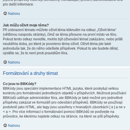
pro další informace.
Nahoru
Jak můžu oživit moje téma?
Při zobrazení tématu můžete oživit téma kliknutím na odkaz „Oživit téma“
(většinou naspodu stránky), čímž se téma přesune na první místo ve fóru.
Pokud tento odkaz nevidíte, mohlo být oživování témat zakázáno, nebo ještě
neuběhla doba, po které je povoleno téma oživit. Oživit téma jde také
jednoduše tak, že do něho odešlete příspěvek. Pokud to ale budete dělat,
ujistěte se, že to není proti pravidlům fóra.
Nahoru
Formátování a druhy témat
Co jsou to BBKódy?
BBKódy jsou speciální implementace HTML jazyka, které poskytují velkou
kontrolu pro formátování jednotlivých objektů v příspěvcích. Možnost používání
BBKódů uděluje administrátor fóra, ale BBKódy je také možné pro jednotlivé
příspěvky zakázat ve formuláři pro odesílání příspěvků. BBKódy se používají
podobně jako HTML, ale tagy jsou uzavřeny v hranatých závorkách [ a ] a ne v
< a >. Pro více informací o formátování pomocí BBKódů se podívejte na
průvodce, ke kterému najdete odkaz na stránce, na které se píší příspěvky.
Nahoru