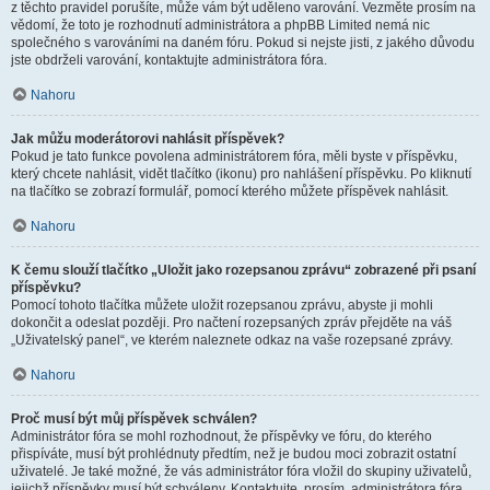
z těchto pravidel porušíte, může vám být uděleno varování. Vezměte prosím na
vědomí, že toto je rozhodnutí administrátora a phpBB Limited nemá nic
společného s varováními na daném fóru. Pokud si nejste jisti, z jakého důvodu
jste obdrželi varování, kontaktujte administrátora fóra.
Nahoru
Jak můžu moderátorovi nahlásit příspěvek?
Pokud je tato funkce povolena administrátorem fóra, měli byste v příspěvku,
který chcete nahlásit, vidět tlačítko (ikonu) pro nahlášení příspěvku. Po kliknutí
na tlačítko se zobrazí formulář, pomocí kterého můžete příspěvek nahlásit.
Nahoru
K čemu slouží tlačítko „Uložit jako rozepsanou zprávu“ zobrazené při psaní
příspěvku?
Pomocí tohoto tlačítka můžete uložit rozepsanou zprávu, abyste ji mohli
dokončit a odeslat později. Pro načtení rozepsaných zpráv přejděte na váš
„Uživatelský panel“, ve kterém naleznete odkaz na vaše rozepsané zprávy.
Nahoru
Proč musí být můj příspěvek schválen?
Administrátor fóra se mohl rozhodnout, že příspěvky ve fóru, do kterého
přispíváte, musí být prohlédnuty předtím, než je budou moci zobrazit ostatní
uživatelé. Je také možné, že vás administrátor fóra vložil do skupiny uživatelů,
jejichž příspěvky musí být schváleny. Kontaktujte, prosím, administrátora fóra