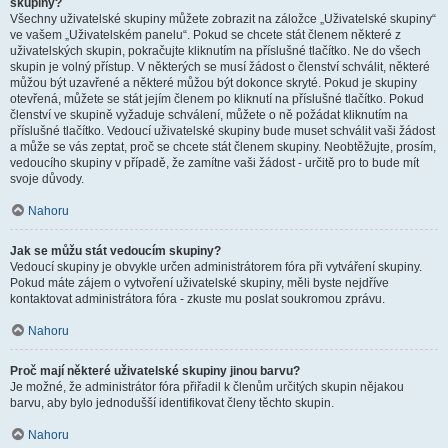
skupiny?
Všechny uživatelské skupiny můžete zobrazit na záložce „Uživatelské skupiny“
ve vašem „Uživatelském panelu“. Pokud se chcete stát členem některé z
uživatelských skupin, pokračujte kliknutím na příslušné tlačítko. Ne do všech
skupin je volný přístup. V některých se musí žádost o členství schválit, některé
můžou být uzavřené a některé můžou být dokonce skryté. Pokud je skupiny
otevřená, můžete se stát jejím členem po kliknutí na příslušné tlačítko. Pokud
členství ve skupině vyžaduje schválení, můžete o ně požádat kliknutím na
příslušné tlačítko. Vedoucí uživatelské skupiny bude muset schválit vaši žádost
a může se vás zeptat, proč se chcete stát členem skupiny. Neobtěžujte, prosím,
vedoucího skupiny v případě, že zamítne vaši žádost - určitě pro to bude mít
svoje důvody.
Nahoru
Jak se můžu stát vedoucím skupiny?
Vedoucí skupiny je obvykle určen administrátorem fóra při vytváření skupiny.
Pokud máte zájem o vytvoření uživatelské skupiny, měli byste nejdříve
kontaktovat administrátora fóra - zkuste mu poslat soukromou zprávu.
Nahoru
Proč mají některé uživatelské skupiny jinou barvu?
Je možné, že administrátor fóra přiřadil k členům určitých skupin nějakou
barvu, aby bylo jednodušší identifikovat členy těchto skupin.
Nahoru