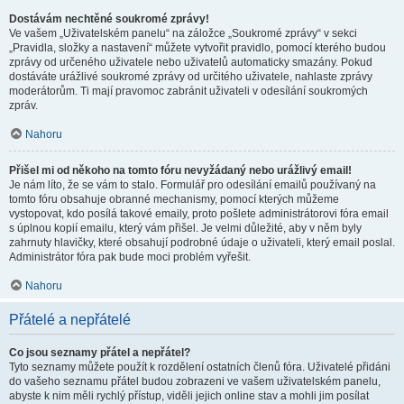
Dostávám nechtěné soukromé zprávy!
Ve vašem „Uživatelském panelu“ na záložce „Soukromé zprávy“ v sekci
„Pravidla, složky a nastavení“ můžete vytvořit pravidlo, pomocí kterého budou
zprávy od určeného uživatele nebo uživatelů automaticky smazány. Pokud
dostáváte urážlivé soukromé zprávy od určitého uživatele, nahlaste zprávy
moderátorům. Ti mají pravomoc zabránit uživateli v odesílání soukromých
zpráv.
Nahoru
Přišel mi od někoho na tomto fóru nevyžádaný nebo urážlivý email!
Je nám líto, že se vám to stalo. Formulář pro odesílání emailů používaný na
tomto fóru obsahuje obranné mechanismy, pomocí kterých můžeme
vystopovat, kdo posílá takové emaily, proto pošlete administrátorovi fóra email
s úplnou kopií emailu, který vám přišel. Je velmi důležité, aby v něm byly
zahrnuty hlavičky, které obsahují podrobné údaje o uživateli, který email poslal.
Administrátor fóra pak bude moci problém vyřešit.
Nahoru
Přátelé a nepřátelé
Co jsou seznamy přátel a nepřátel?
Tyto seznamy můžete použít k rozdělení ostatních členů fóra. Uživatelé přidáni
do vašeho seznamu přátel budou zobrazeni ve vašem uživatelském panelu,
abyste k nim měli rychlý přístup, viděli jejich online stav a mohli jim posílat