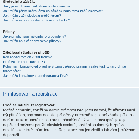
Sledování a záložky
Jaký je rozdíl mezi záložkami a sledováním?
Jak můžu přidat určité téma do záložek nebo téma začít sledovat?
Jak můžu začít sledovat určité fórum?
Jak můžu ukončit sledování témat nebo fór?
Přílohy
Jaké přílohy jsou na tomto fóru povoleny?
Jak můžu najít všechny svoje přílohy?
Záležitosti týkající se phpBB
Kdo napsal toto diskusní fórum?
Proč ve fóru není funkce XY?
Koho mám kontaktovat ohledně stížnosti a/nebo právních záležitostí týkajících se
tohoto fóra?
Jak můžu kontaktovat administrátora fóra?
Přihlašování a registrace
Proč se musím zaregistrovat?
Možná nemusíte, záleží na administrátorovi fóra, jestli nastaví, že uživatel musí
být přihlášen, aby mohl odesílat příspěvky. Nicméně registrací získáte přístup k
dalším funkcím, které nejsou pro nepřihlášené uživatele dostupné, jako je
například možnost použití vlastních avatarů, posílání soukromých zpráv a
emailů ostatním členům fóra atd. Registrace trvá jen chvíli a tak vám ji můžeme
doporučit.