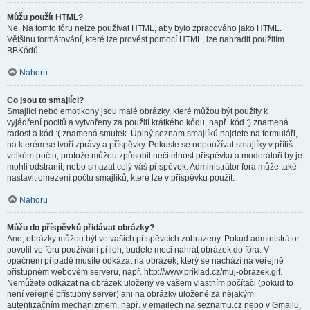
Můžu použít HTML?
Ne. Na tomto fóru nelze používat HTML, aby bylo zpracováno jako HTML.
Většinu formátování, které lze provést pomocí HTML, lze nahradit použitím
BBKódů.
Nahoru
Co jsou to smajlíci?
Smajlíci nebo emotikony jsou malé obrázky, které můžou být použity k
vyjádření pocitů a vytvořeny za použití krátkého kódu, např. kód :) znamená
radost a kód :( znamená smutek. Úplný seznam smajlíků najdete na formuláři,
na kterém se tvoří zprávy a příspěvky. Pokuste se nepoužívat smajlíky v příliš
velkém počtu, protože můžou způsobit nečitelnost příspěvku a moderátoři by je
mohli odstranit, nebo smazat celý váš příspěvek. Administrátor fóra může také
nastavit omezení počtu smajlíků, které lze v příspěvku použít.
Nahoru
Můžu do příspěvků přidávat obrázky?
Ano, obrázky můžou být ve vašich příspěvcích zobrazeny. Pokud administrátor
povolil ve fóru používání příloh, budete moci nahrát obrázek do fóra. V
opačném případě musíte odkázat na obrázek, který se nachází na veřejně
přístupném webovém serveru, např. http://www.priklad.cz/muj-obrazek.gif.
Nemůžete odkázat na obrázek uložený ve vašem vlastním počítači (pokud to
není veřejně přístupný server) ani na obrázky uložené za nějakým
autentizačním mechanizmem, např. v emailech na seznamu.cz nebo v Gmailu,