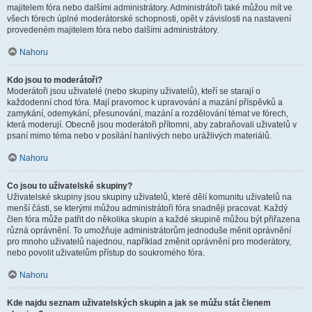
majitelem fóra nebo dalšími administrátory. Administrátoři také můžou mít ve
všech fórech úplné moderátorské schopnosti, opět v závislosti na nastavení
provedeném majitelem fóra nebo dalšími administrátory.
Nahoru
Kdo jsou to moderátoři?
Moderátoři jsou uživatelé (nebo skupiny uživatelů), kteří se starají o
každodenní chod fóra. Mají pravomoc k upravování a mazání příspěvků a
zamykání, odemykání, přesunování, mazání a rozdělování témat ve fórech,
která moderují. Obecně jsou moderátoři přítomni, aby zabraňovali uživatelů v
psaní mimo téma nebo v posílání hanlivých nebo urážlivých materiálů.
Nahoru
Co jsou to uživatelské skupiny?
Uživatelské skupiny jsou skupiny uživatelů, které dělí komunitu uživatelů na
menší části, se kterými můžou administrátoři fóra snadněji pracovat. Každý
člen fóra může patřit do několika skupin a každé skupině můžou být přiřazena
různá oprávnění. To umožňuje administrátorům jednoduše měnit oprávnění
pro mnoho uživatelů najednou, například změnit oprávnění pro moderátory,
nebo povolit uživatelům přístup do soukromého fóra.
Nahoru
Kde najdu seznam uživatelských skupin a jak se můžu stát členem