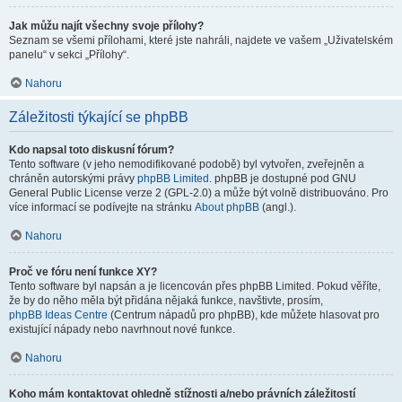
Jak můžu najít všechny svoje přílohy?
Seznam se všemi přílohami, které jste nahráli, najdete ve vašem „Uživatelském
panelu“ v sekci „Přílohy“.
Nahoru
Záležitosti týkající se phpBB
Kdo napsal toto diskusní fórum?
Tento software (v jeho nemodifikované podobě) byl vytvořen, zveřejněn a
chráněn autorskými právy
phpBB Limited
. phpBB je dostupné pod GNU
General Public License verze 2 (GPL-2.0) a může být volně distribuováno. Pro
více informací se podívejte na stránku
About phpBB
(angl.).
Nahoru
Proč ve fóru není funkce XY?
Tento software byl napsán a je licencován přes phpBB Limited. Pokud věříte,
že by do něho měla být přidána nějaká funkce, navštivte, prosím,
phpBB Ideas Centre
(Centrum nápadů pro phpBB), kde můžete hlasovat pro
existující nápady nebo navrhnout nové funkce.
Nahoru
Koho mám kontaktovat ohledně stížnosti a/nebo právních záležitostí