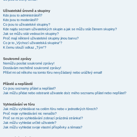
Uživatelské úrovně a skupiny
Kdo jsou to administrátoři?
Kdo jsou to moderátoři?
Co jsou to uživatelské skupiny?
Kde najdu seznam uživatelských skupin a jak se můžu stát členem skupiny?
Jak se můžu stát vedoucím skupiny?
Proč mají některé uživatelské skupiny jinou barvu?
Co je to „Výchozí uživatelská skupina“?
K čemu slouží odkaz „Tým“?
Soukromé zprávy
Nemůžu posílat soukromé zprávy!
Dostávám nechtěné soukromé zprávy!
Přišel mi od někoho na tomto fóru nevyžádaný nebo urážlivý email!
Přátelé a nepřátelé
Co jsou seznamy přátel a nepřátel?
Jak můžu přidat nebo odstranit uživatele do/z mého seznamu přátel nebo nepřátel?
Vyhledávání ve fóru
Jak můžu vyhledávat na celém fóru nebo v jednotlivých fórech?
Proč moje vyhledávání nic nenašlo?
Proč se mi po vyhledávání zobrazí prázdná stránka!?
Jak můžu vyhledat určité uživatele?
Jak můžu vyhledat svoje vlastní příspěvky a témata?