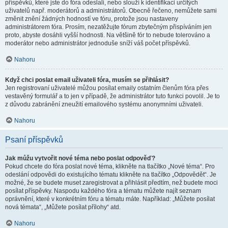
příspěvků, které jste do fóra odeslali, nebo slouží k identifikaci určitých
uživatelů např. moderátorů a administrátorů. Obecně řečeno, nemůžete sami
změnit znění žádných hodností ve fóru, protože jsou nastaveny
administrátorem fóra. Prosím, nezatěžujte fórum zbytečným přispíváním jen
proto, abyste dosáhli vyšší hodnosti. Na většině fór to nebude tolerováno a
moderátor nebo administrátor jednoduše sníží váš počet příspěvků.
Nahoru
Když chci poslat email uživateli fóra, musím se přihlásit?
Jen registrovaní uživatelé můžou posílat emaily ostatním členům fóra přes
vestavěný formulář a to jen v případě, že administrátor tuto funkci povolil. Je to
z důvodu zabránění zneužití emailového systému anonymními uživateli.
Nahoru
Psaní příspěvků
Jak můžu vytvořit nové téma nebo poslat odpověď?
Pokud chcete do fóra poslat nové téma, klikněte na tlačítko „Nové téma“. Pro
odeslání odpovědi do existujícího tématu klikněte na tlačítko „Odpovědět“. Je
možné, že se budete muset zaregistrovat a přihlásit předtím, než budete moci
posílat příspěvky. Naspodu každého fóra a tématu můžete najít seznam
oprávnění, které v konkrétním fóru a tématu máte. Například: „Můžete posílat
nová témata“, „Můžete posílat přílohy“ atd.
Nahoru