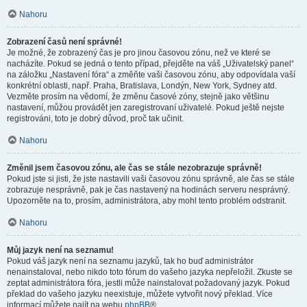
Nahoru
Zobrazení časů není správné!
Je možné, že zobrazený čas je pro jinou časovou zónu, než ve které se
nacházíte. Pokud se jedná o tento případ, přejděte na váš „Uživatelský panel“
na záložku „Nastavení fóra“ a změňte vaši časovou zónu, aby odpovídala vaší
konkrétní oblasti, např. Praha, Bratislava, Londýn, New York, Sydney atd.
Vezměte prosím na vědomí, že změnu časové zóny, stejně jako většinu
nastavení, můžou provádět jen zaregistrovaní uživatelé. Pokud ještě nejste
registrováni, toto je dobrý důvod, proč tak učinit.
Nahoru
Změnil jsem časovou zónu, ale čas se stále nezobrazuje správně!
Pokud jste si jisti, že jste nastavili vaši časovou zónu správně, ale čas se stále
zobrazuje nesprávně, pak je čas nastavený na hodinách serveru nesprávný.
Upozorněte na to, prosím, administrátora, aby mohl tento problém odstranit.
Nahoru
Můj jazyk není na seznamu!
Pokud váš jazyk není na seznamu jazyků, tak ho buď administrátor
nenainstaloval, nebo nikdo toto fórum do vašeho jazyka nepřeložil. Zkuste se
zeptat administrátora fóra, jestli může nainstalovat požadovaný jazyk. Pokud
překlad do vašeho jazyku neexistuje, můžete vytvořit nový překlad. Více
informací můžete najít na webu
phpBB
®.