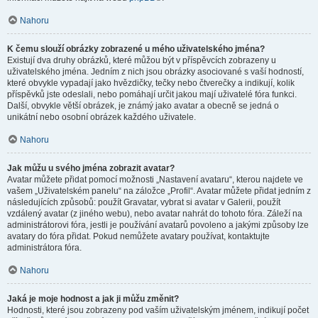
Nahoru
K čemu slouží obrázky zobrazené u mého uživatelského jména?
Existují dva druhy obrázků, které můžou být v příspěvcích zobrazeny u
uživatelského jména. Jedním z nich jsou obrázky asociované s vaší hodností,
které obvykle vypadají jako hvězdičky, tečky nebo čtverečky a indikují, kolik
příspěvků jste odeslali, nebo pomáhají určit jakou mají uživatelé fóra funkci.
Další, obvykle větší obrázek, je známý jako avatar a obecně se jedná o
unikátní nebo osobní obrázek každého uživatele.
Nahoru
Jak můžu u svého jména zobrazit avatar?
Avatar můžete přidat pomocí možnosti „Nastavení avataru“, kterou najdete ve
vašem „Uživatelském panelu“ na záložce „Profil“. Avatar můžete přidat jedním z
následujících způsobů: použít Gravatar, vybrat si avatar v Galerii, použít
vzdálený avatar (z jiného webu), nebo avatar nahrát do tohoto fóra. Záleží na
administrátorovi fóra, jestli je používání avatarů povoleno a jakými způsoby lze
avatary do fóra přidat. Pokud nemůžete avatary používat, kontaktujte
administrátora fóra.
Nahoru
Jaká je moje hodnost a jak ji můžu změnit?
Hodnosti, které jsou zobrazeny pod vaším uživatelským jménem, indikují počet