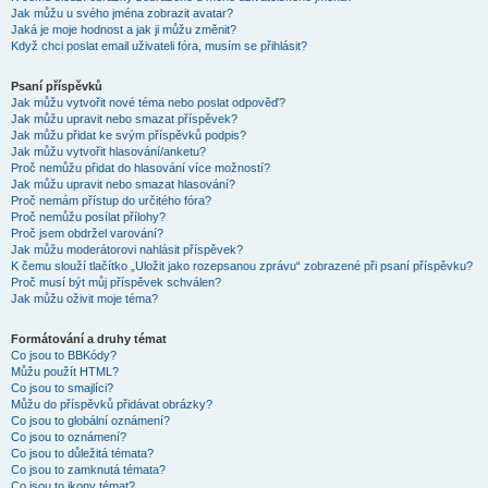
Jak můžu u svého jména zobrazit avatar?
Jaká je moje hodnost a jak ji můžu změnit?
Když chci poslat email uživateli fóra, musím se přihlásit?
Psaní příspěvků
Jak můžu vytvořit nové téma nebo poslat odpověď?
Jak můžu upravit nebo smazat příspěvek?
Jak můžu přidat ke svým příspěvků podpis?
Jak můžu vytvořit hlasování/anketu?
Proč nemůžu přidat do hlasování více možností?
Jak můžu upravit nebo smazat hlasování?
Proč nemám přístup do určitého fóra?
Proč nemůžu posílat přílohy?
Proč jsem obdržel varování?
Jak můžu moderátorovi nahlásit příspěvek?
K čemu slouží tlačítko „Uložit jako rozepsanou zprávu“ zobrazené při psaní příspěvku?
Proč musí být můj příspěvek schválen?
Jak můžu oživit moje téma?
Formátování a druhy témat
Co jsou to BBKódy?
Můžu použít HTML?
Co jsou to smajlíci?
Můžu do příspěvků přidávat obrázky?
Co jsou to globální oznámení?
Co jsou to oznámení?
Co jsou to důležitá témata?
Co jsou to zamknutá témata?
Co jsou to ikony témat?