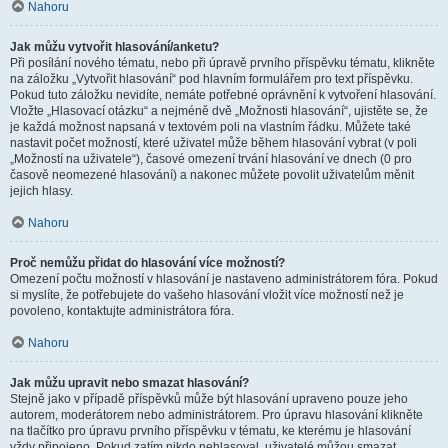
Nahoru
Jak můžu vytvořit hlasování/anketu?
Při posílání nového tématu, nebo při úpravě prvního příspěvku tématu, klikněte
na záložku „Vytvořit hlasování“ pod hlavním formulářem pro text příspěvku.
Pokud tuto záložku nevidíte, nemáte potřebné oprávnění k vytvoření hlasování.
Vložte „Hlasovací otázku“ a nejméně dvě „Možnosti hlasování“, ujistěte se, že
je každá možnost napsaná v textovém poli na vlastním řádku. Můžete také
nastavit počet možností, které uživatel může během hlasování vybrat (v poli
„Možností na uživatele“), časové omezení trvání hlasování ve dnech (0 pro
časově neomezené hlasování) a nakonec můžete povolit uživatelům měnit
jejich hlasy.
Nahoru
Proč nemůžu přidat do hlasování více možností?
Omezení počtu možností v hlasování je nastaveno administrátorem fóra. Pokud
si myslíte, že potřebujete do vašeho hlasování vložit více možností než je
povoleno, kontaktujte administrátora fóra.
Nahoru
Jak můžu upravit nebo smazat hlasování?
Stejně jako v případě příspěvků může být hlasování upraveno pouze jeho
autorem, moderátorem nebo administrátorem. Pro úpravu hlasování klikněte
na tlačítko pro úpravu prvního příspěvku v tématu, ke kterému je hlasování
vždy připojeno. Pokud zatím nikdo nehlasoval, uživatelé můžou smazat