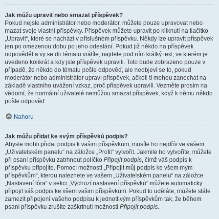
Jak můžu upravit nebo smazat příspěvek?
Pokud nejste administrátor nebo moderátor, můžete pouze upravovat nebo
mazat svoje vlastní příspěvky. Příspěvek můžete upravit po kliknutí na tlačítko
„Upravit“, které se nachází v příslušném příspěvku. Někdy lze upravit příspěvek
jen po omezenou dobu po jeho odeslání. Pokud již někdo na příspěvek
odpověděl a vy se do tématu vrátíte, najdete pod ním krátký text, ve kterém je
uvedeno kolikrát a kdy jste příspěvek upravili. Toto bude zobrazeno pouze v
případě, že někdo do tématu pošle odpověď, ale neobjeví se to, pokud
moderátor nebo administrátor upraví příspěvek, ačkoli ti mohou zanechat na
základě vlastního uvážení vzkaz, proč příspěvek upravili. Vezměte prosím na
vědomí, že normální uživatelé nemůžou smazat příspěvek, když k němu někdo
pošle odpověď.
Nahoru
Jak můžu přidat ke svým příspěvků podpis?
Abyste mohli přidat podpis k vašim příspěvkům, musíte ho nejdřív ve vašem
„Uživatelském panelu“ na záložce „Profil“ vytvořit. Jakmile ho vytvoříte, můžete
při psaní příspěvku zatrhnout políčko
Připojit podpis
, čímž váš podpis k
příspěvku připojíte. Pomocí možnosti „Připojit můj podpis ke všem mým
příspěvkům“, kterou naleznete ve vašem „Uživatelském panelu“ na záložce
„Nastavení fóra“ v sekci „Výchozí nastavení příspěvků“ můžete automaticky
připojit váš podpis ke všem vašim příspěvkům. Pokud to uděláte, můžete stále
zamezit připojení vašeho podpisu k jednotlivým příspěvkům tak, že během
psaní příspěvku zrušíte zaškrtnutí možnosti
Připojit podpis
.