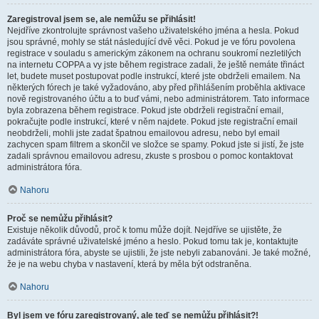
Zaregistroval jsem se, ale nemůžu se přihlásit!
Nejdříve zkontrolujte správnost vašeho uživatelského jména a hesla. Pokud
jsou správné, mohly se stát následující dvě věci. Pokud je ve fóru povolena
registrace v souladu s americkým zákonem na ochranu soukromí nezletilých
na internetu COPPA a vy jste během registrace zadali, že ještě nemáte třináct
let, budete muset postupovat podle instrukcí, které jste obdrželi emailem. Na
některých fórech je také vyžadováno, aby před přihlášením proběhla aktivace
nově registrovaného účtu a to buď vámi, nebo administrátorem. Tato informace
byla zobrazena během registrace. Pokud jste obdrželi registrační email,
pokračujte podle instrukcí, které v něm najdete. Pokud jste registrační email
neobdrželi, mohli jste zadat špatnou emailovou adresu, nebo byl email
zachycen spam filtrem a skončil ve složce se spamy. Pokud jste si jistí, že jste
zadali správnou emailovou adresu, zkuste s prosbou o pomoc kontaktovat
administrátora fóra.
Nahoru
Proč se nemůžu přihlásit?
Existuje několik důvodů, proč k tomu může dojít. Nejdříve se ujistěte, že
zadáváte správné uživatelské jméno a heslo. Pokud tomu tak je, kontaktujte
administrátora fóra, abyste se ujistili, že jste nebyli zabanováni. Je také možné,
že je na webu chyba v nastavení, která by měla být odstraněna.
Nahoru
Byl jsem ve fóru zaregistrovaný, ale teď se nemůžu přihlásit?!