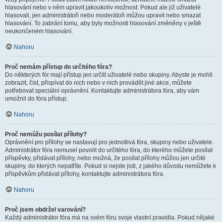
hlasování nebo v něm upravit jakoukoliv možnost. Pokud ale již uživatelé
hlasovali, jen administrátoři nebo moderátoři můžou upravit nebo smazat
hlasování. To zabrání tomu, aby byly možnosti hlasování změněny v ještě
neukončeném hlasování.
Nahoru
Proč nemám přístup do určitého fóra?
Do některých fór mají přístup jen určití uživatelé nebo skupiny. Abyste je mohli
zobrazit, číst, přispívat do nich nebo v nich provádět jiné akce, můžete
potřebovat speciální oprávnění. Kontaktujte administrátora fóra, aby vám
umožnil do fóra přístup.
Nahoru
Proč nemůžu posílat přílohy?
Oprávnění pro přílohy se nastavují pro jednotlivá fóra, skupiny nebo uživatele.
Administrátor fóra nemusel povolit do určitého fóra, do kterého můžete posílat
příspěvky, přidávat přílohy, nebo možná, že posílat přílohy můžou jen určité
skupiny, do kterých nepatříte. Pokud si nejste jisti, z jakého důvodu nemůžete k
příspěvkům přidávat přílohy, kontaktujte administrátora fóra.
Nahoru
Proč jsem obdržel varování?
Každý administrátor fóra má na svém fóru svoje vlastní pravidla. Pokud nějaké