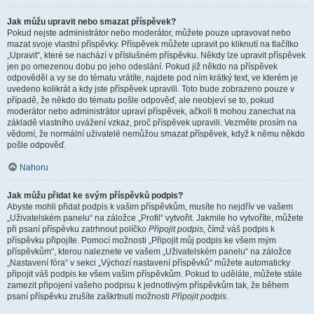
Jak můžu upravit nebo smazat příspěvek?
Pokud nejste administrátor nebo moderátor, můžete pouze upravovat nebo
mazat svoje vlastní příspěvky. Příspěvek můžete upravit po kliknutí na tlačítko
„Upravit“, které se nachází v příslušném příspěvku. Někdy lze upravit příspěvek
jen po omezenou dobu po jeho odeslání. Pokud již někdo na příspěvek
odpověděl a vy se do tématu vrátíte, najdete pod ním krátký text, ve kterém je
uvedeno kolikrát a kdy jste příspěvek upravili. Toto bude zobrazeno pouze v
případě, že někdo do tématu pošle odpověď, ale neobjeví se to, pokud
moderátor nebo administrátor upraví příspěvek, ačkoli ti mohou zanechat na
základě vlastního uvážení vzkaz, proč příspěvek upravili. Vezměte prosím na
vědomí, že normální uživatelé nemůžou smazat příspěvek, když k němu někdo
pošle odpověď.
Nahoru
Jak můžu přidat ke svým příspěvků podpis?
Abyste mohli přidat podpis k vašim příspěvkům, musíte ho nejdřív ve vašem
„Uživatelském panelu“ na záložce „Profil“ vytvořit. Jakmile ho vytvoříte, můžete
při psaní příspěvku zatrhnout políčko
Připojit podpis
, čímž váš podpis k
příspěvku připojíte. Pomocí možnosti „Připojit můj podpis ke všem mým
příspěvkům“, kterou naleznete ve vašem „Uživatelském panelu“ na záložce
„Nastavení fóra“ v sekci „Výchozí nastavení příspěvků“ můžete automaticky
připojit váš podpis ke všem vašim příspěvkům. Pokud to uděláte, můžete stále
zamezit připojení vašeho podpisu k jednotlivým příspěvkům tak, že během
psaní příspěvku zrušíte zaškrtnutí možnosti
Připojit podpis
.