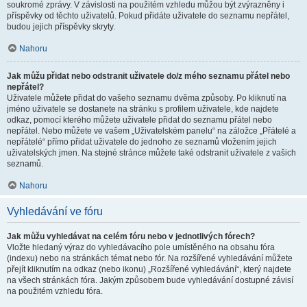
soukromé zprávy. V závislosti na použitém vzhledu můžou být zvýrazněny i
příspěvky od těchto uživatelů. Pokud přidáte uživatele do seznamu nepřátel,
budou jejich příspěvky skryty.
Nahoru
Jak můžu přidat nebo odstranit uživatele do/z mého seznamu přátel nebo
nepřátel?
Uživatele můžete přidat do vašeho seznamu dvěma způsoby. Po kliknutí na
jméno uživatele se dostanete na stránku s profilem uživatele, kde najdete
odkaz, pomocí kterého můžete uživatele přidat do seznamu přátel nebo
nepřátel. Nebo můžete ve vašem „Uživatelském panelu“ na záložce „Přátelé a
nepřátelé“ přímo přidat uživatele do jednoho ze seznamů vložením jejich
uživatelských jmen. Na stejné stránce můžete také odstranit uživatele z vašich
seznamů.
Nahoru
Vyhledávání ve fóru
Jak můžu vyhledávat na celém fóru nebo v jednotlivých fórech?
Vložte hledaný výraz do vyhledávacího pole umístěného na obsahu fóra
(indexu) nebo na stránkách témat nebo fór. Na rozšířené vyhledávání můžete
přejít kliknutím na odkaz (nebo ikonu) „Rozšířené vyhledávání“, který najdete
na všech stránkách fóra. Jakým způsobem bude vyhledávání dostupné závisí
na použitém vzhledu fóra.