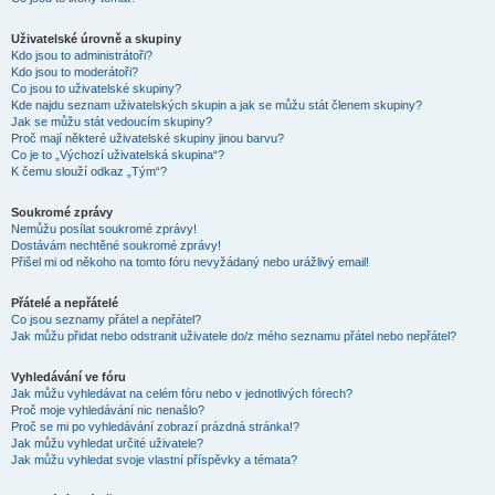
Uživatelské úrovně a skupiny
Kdo jsou to administrátoři?
Kdo jsou to moderátoři?
Co jsou to uživatelské skupiny?
Kde najdu seznam uživatelských skupin a jak se můžu stát členem skupiny?
Jak se můžu stát vedoucím skupiny?
Proč mají některé uživatelské skupiny jinou barvu?
Co je to „Výchozí uživatelská skupina“?
K čemu slouží odkaz „Tým“?
Soukromé zprávy
Nemůžu posílat soukromé zprávy!
Dostávám nechtěné soukromé zprávy!
Přišel mi od někoho na tomto fóru nevyžádaný nebo urážlivý email!
Přátelé a nepřátelé
Co jsou seznamy přátel a nepřátel?
Jak můžu přidat nebo odstranit uživatele do/z mého seznamu přátel nebo nepřátel?
Vyhledávání ve fóru
Jak můžu vyhledávat na celém fóru nebo v jednotlivých fórech?
Proč moje vyhledávání nic nenašlo?
Proč se mi po vyhledávání zobrazí prázdná stránka!?
Jak můžu vyhledat určité uživatele?
Jak můžu vyhledat svoje vlastní příspěvky a témata?