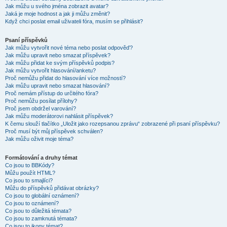
Jak můžu u svého jména zobrazit avatar?
Jaká je moje hodnost a jak ji můžu změnit?
Když chci poslat email uživateli fóra, musím se přihlásit?
Psaní příspěvků
Jak můžu vytvořit nové téma nebo poslat odpověď?
Jak můžu upravit nebo smazat příspěvek?
Jak můžu přidat ke svým příspěvků podpis?
Jak můžu vytvořit hlasování/anketu?
Proč nemůžu přidat do hlasování více možností?
Jak můžu upravit nebo smazat hlasování?
Proč nemám přístup do určitého fóra?
Proč nemůžu posílat přílohy?
Proč jsem obdržel varování?
Jak můžu moderátorovi nahlásit příspěvek?
K čemu slouží tlačítko „Uložit jako rozepsanou zprávu“ zobrazené při psaní příspěvku?
Proč musí být můj příspěvek schválen?
Jak můžu oživit moje téma?
Formátování a druhy témat
Co jsou to BBKódy?
Můžu použít HTML?
Co jsou to smajlíci?
Můžu do příspěvků přidávat obrázky?
Co jsou to globální oznámení?
Co jsou to oznámení?
Co jsou to důležitá témata?
Co jsou to zamknutá témata?
Co jsou to ikony témat?