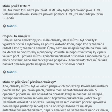
Můžu použít HTML?
Ne. Na tomto fóru nelze používat HTML, aby bylo zpracováno jako HTML.
Většinu formátování, které lze provést pomocí HTML, lze nahradit použitím
BBKódů.
Nahoru
Co jsou to smajlíci?
Smajlíci nebo emotikony jsou malé obrázky, které můžou být použity k
vyjádření pocitů a vytvořeny za použití krátkého kódu, např. kód :) znamená
radost a kód :( znamená smutek. Úplný seznam smajlíků najdete na formuláři,
na kterém se tvoří zprávy a příspěvky. Pokuste se nepoužívat smajlíky v příliš
velkém počtu, protože můžou způsobit nečitelnost příspěvku a moderátoři by je
mohli odstranit, nebo smazat celý váš příspěvek. Administrátor fóra může také
nastavit omezení počtu smajlíků, které lze v příspěvku použít.
Nahoru
Můžu do příspěvků přidávat obrázky?
Ano, obrázky můžou být ve vašich příspěvcích zobrazeny. Pokud administrátor
povolil ve fóru používání příloh, budete moci nahrát obrázek do fóra. V
opačném případě musíte odkázat na obrázek, který se nachází na veřejně
přístupném webovém serveru, např. http://www.priklad.cz/muj-obrazek.gif.
Nemůžete odkázat na obrázek uložený ve vašem vlastním počítači (pokud to
není veřejně přístupný server) ani na obrázky uložené za nějakým
autentizačním mechanizmem, např. v emailech na seznamu.cz nebo v Gmailu,