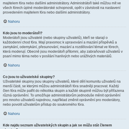
majitelem fóra nebo dalšími administrátory. Administrátoři také můžou mít ve
všech fórech úplné moderátorské schopnosti, opět v závislosti na nastavení
provedeném majitelem fóra nebo dalšími administrátory.
Nahoru
Kdo jsou to moderátoři?
Moderátoři jsou uživatelé (nebo skupiny uživatelů), kteří se starají o
každodenní chod fóra. Mají pravomoc k upravování a mazání příspěvků a
zamykání, odemykání, přesunování, mazání a rozdělování témat ve fórech,
která moderují. Obecně jsou moderátoři přítomni, aby zabraňovali uživatelů v
psaní mimo téma nebo v posílání hanlivých nebo urážlivých materiálů.
Nahoru
Co jsou to uživatelské skupiny?
Uživatelské skupiny jsou skupiny uživatelů, které dělí komunitu uživatelů na
menší části, se kterými můžou administrátoři fóra snadněji pracovat. Každý
člen fóra může patřit do několika skupin a každé skupině můžou být přiřazena
různá oprávnění. To umožňuje administrátorům jednoduše měnit oprávnění
pro mnoho uživatelů najednou, například změnit oprávnění pro moderátory,
nebo povolit uživatelům přístup do soukromého fóra.
Nahoru
Kde najdu seznam uživatelských skupin a jak se můžu stát členem