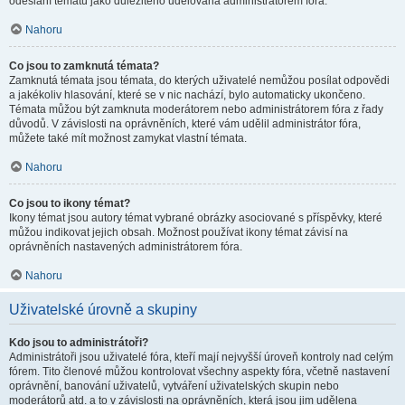
odeslání tématu jako důležitého udělována administrátorem fóra.
Nahoru
Co jsou to zamknutá témata?
Zamknutá témata jsou témata, do kterých uživatelé nemůžou posílat odpovědi
a jakékoliv hlasování, které se v nic nachází, bylo automaticky ukončeno.
Témata můžou být zamknuta moderátorem nebo administrátorem fóra z řady
důvodů. V závislosti na oprávněních, které vám udělil administrátor fóra,
můžete také mít možnost zamykat vlastní témata.
Nahoru
Co jsou to ikony témat?
Ikony témat jsou autory témat vybrané obrázky asociované s příspěvky, které
můžou indikovat jejich obsah. Možnost používat ikony témat závisí na
oprávněních nastavených administrátorem fóra.
Nahoru
Uživatelské úrovně a skupiny
Kdo jsou to administrátoři?
Administrátoři jsou uživatelé fóra, kteří mají nejvyšší úroveň kontroly nad celým
fórem. Tito členové můžou kontrolovat všechny aspekty fóra, včetně nastavení
oprávnění, banování uživatelů, vytváření uživatelských skupin nebo
moderátorů atd. a to v závislosti na oprávněních, která jsou jim udělena