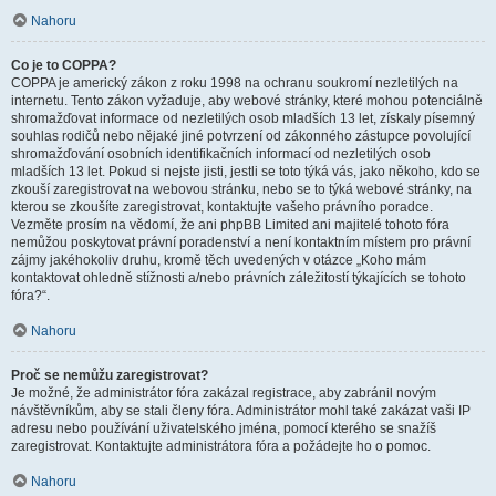
Nahoru
Co je to COPPA?
COPPA je americký zákon z roku 1998 na ochranu soukromí nezletilých na
internetu. Tento zákon vyžaduje, aby webové stránky, které mohou potenciálně
shromažďovat informace od nezletilých osob mladších 13 let, získaly písemný
souhlas rodičů nebo nějaké jiné potvrzení od zákonného zástupce povolující
shromažďování osobních identifikačních informací od nezletilých osob
mladších 13 let. Pokud si nejste jisti, jestli se toto týká vás, jako někoho, kdo se
zkouší zaregistrovat na webovou stránku, nebo se to týká webové stránky, na
kterou se zkoušíte zaregistrovat, kontaktujte vašeho právního poradce.
Vezměte prosím na vědomí, že ani phpBB Limited ani majitelé tohoto fóra
nemůžou poskytovat právní poradenství a není kontaktním místem pro právní
zájmy jakéhokoliv druhu, kromě těch uvedených v otázce „Koho mám
kontaktovat ohledně stížnosti a/nebo právních záležitostí týkajících se tohoto
fóra?“.
Nahoru
Proč se nemůžu zaregistrovat?
Je možné, že administrátor fóra zakázal registrace, aby zabránil novým
návštěvníkům, aby se stali členy fóra. Administrátor mohl také zakázat vaši IP
adresu nebo používání uživatelského jména, pomocí kterého se snažíš
zaregistrovat. Kontaktujte administrátora fóra a požádejte ho o pomoc.
Nahoru