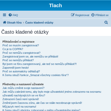
Tlach
FAQ
Registrovat
Přihlásit se
H
Obsah fóra
Často kladené otázky
l
Často kladené otázky
e
d
Přihlašování a registrace
Proč se musím zaregistrovat?
a
Co je to COPPA?
t
Proč se nemůžu zaregistrovat?
Zaregistroval jsem se, ale nemůžu se přihlásit!
Proč se nemůžu přihlásit?
Byl jsem ve fóru zaregistrovaný, ale teď se nemůžu přihlásit?!
Zapomněl jsem heslo!
Proč se automaticky odhlašuji?
K čemu slouží funkce „Smazat všechny cookies fóra“?
Předvolby a nastavení uživatele
Jak můžu změnit svoje nastavení?
Jak můžu zabránit tomu, aby bylo moje uživatelské jméno zobrazeno na seznamu
uživatelů nacházejících se ve fóru?
Zobrazení časů není správné!
Změnil jsem časovou zónu, ale čas se stále nezobrazuje správně!
Můj jazyk není na seznamu!
K čemu slouží obrázky zobrazené u mého uživatelského jména?