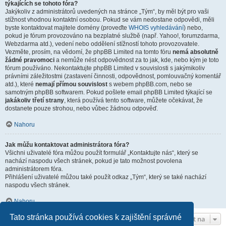
týkajících se tohoto fóra?
Jakýkoliv z administrátorů uvedených na stránce „Tým“, by měl být pro vaši
stížnost vhodnou kontaktní osobou. Pokud se vám nedostane odpovědi, měli
byste kontaktovat majitele domény (proveďte
WHOIS vyhledávání
) nebo,
pokud je fórum provozováno na bezplatné službě (např. Yahoo!, forumzdarma,
Webzdarma atd.), vedení nebo oddělení stížností tohoto provozovatele.
Vezměte, prosím, na vědomí, že phpBB Limited na tomto fóru
nemá absolutně
žádné pravomoci
a nemůže nést odpovědnost za to jak, kde, nebo kým je toto
fórum používáno. Nekontaktujte phpBB Limited v souvislosti s jakýmikoliv
právními záležitostmi (zastavení činnosti, odpovědnost, pomlouvačný komentář
atd.), které
nemají přímou souvislost
s webem phpBB.com, nebo se
samotným phpBB softwarem. Pokud pošlete email phpBB Limited týkající se
jakákoliv třetí strany
, která používá tento software, můžete očekávat, že
dostanete pouze strohou, nebo vůbec žádnou odpověď.
Nahoru
Jak můžu kontaktovat administrátora fóra?
Všichni uživatelé fóra můžou použít formulář „Kontaktujte nás“, který se
nachází naspodu všech stránek, pokud je tato možnost povolena
administrátorem fóra.
Přihlášení uživatelé můžou také použít odkaz „Tým“, který se také nachází
naspodu všech stránek.
Nahoru
Tato stránka používá cookies k zajištění správné
Přejít na