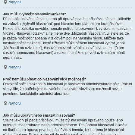
Nahoru
Jak můžu vytvořit hlasování/anketu?
Při posílání nového tématu, nebo při úpravě prvního příspěvku tématu, klikněte
na záložku „Vytvořit hlasování“ pod hlavním formulářem pro text příspěvku.
Pokud tuto záložku nevidíte, nemáte potřebné oprávnění k vytvoření hlasování.
Vložte „Hlasovací otázku“ a nejméně dvě „Možnosti hlasování“, ujistěte se, že
je každá možnost napsaná v textovém poli na vlastním řádku. Můžete také
nastavit počet možností, které uživatel může během hlasování vybrat (v poli
„Možností na uživatele“), časové omezení trvání hlasování ve dnech (0 pro
časově neomezené hlasování) a nakonec můžete povolit uživatelům měnit
jejich hlasy.
Nahoru
Proč nemůžu přidat do hlasování více možností?
Omezení počtu možností v hlasování je nastaveno administrátorem fóra. Pokud
si myslíte, že potřebujete do vašeho hlasování vložit více možností než je
povoleno, kontaktujte administrátora fóra.
Nahoru
Jak můžu upravit nebo smazat hlasování?
Stejně jako v případě příspěvků může být hlasování upraveno pouze jeho
autorem, moderátorem nebo administrátorem. Pro úpravu hlasování klikněte
na tlačítko pro úpravu prvního příspěvku v tématu, ke kterému je hlasování
vždy připojeno. Pokud zatím nikdo nehlasoval, uživatelé můžou smazat