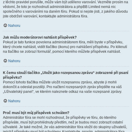
z těchto pravidel porušíte, může vám být uděleno varování. Vezměte prosím na
vědomí, že toto je rozhodnutí administrátora a phpBB Limited nemá nic
společného s varováními na daném fóru. Pokud si nejste jisti, z jakého důvodu
jste obdrželi varování, kontaktujte administrátora fóra.
Nahoru
Jak můžu moderátorovi nahlásit příspěvek?
Pokud je tato funkce povolena administrátorem fóra, měli byste v příspěvku,
který chcete nahlásit, vidět tlačítko (ikonu) pro nahlášení příspěvku. Po kliknutí
na tlačítko se zobrazí formulář, pomocí kterého můžete příspěvek nahlásit.
Nahoru
K čemu slouží tlačítko „Uložit jako rozepsanou zprávu“ zobrazené při psaní
příspěvku?
Pomocí tohoto tlačítka můžete uložit rozepsanou zprávu, abyste ji mohli
dokončit a odeslat později. Pro načtení rozepsaných zpráv přejděte na váš
„Uživatelský panel“, ve kterém naleznete odkaz na vaše rozepsané zprávy.
Nahoru
Proč musí být můj příspěvek schválen?
Administrátor fóra se mohl rozhodnout, že příspěvky ve fóru, do kterého
přispíváte, musí být prohlédnuty předtím, než je budou moci zobrazit ostatní
uživatelé. Je také možné, že vás administrátor fóra vložil do skupiny uživatelů,
jejichž příspěvky musí být schváleny. Kontaktujte, prosím, administrátora fóra