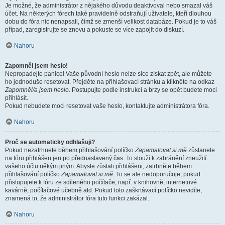
Je možné, že administrátor z nějakého důvodu deaktivoval nebo smazal váš
účet. Na některých fórech také pravidelně odstraňují uživatele, kteří dlouhou
dobu do fóra nic nenapsali, čímž se zmenší velikost databáze. Pokud je to váš
případ, zaregistrujte se znovu a pokuste se více zapojit do diskuzí.
Nahoru
Zapomněl jsem heslo!
Nepropadejte panice! Vaše původní heslo nelze sice získat zpět, ale můžete
ho jednoduše resetovat. Přejděte na přihlašovací stránku a klikněte na odkaz
Zapomněl/a jsem heslo
. Postupujte podle instrukcí a brzy se opět budete moci
přihlásit.
Pokud nebudete moci resetovat vaše heslo, kontaktujte administrátora fóra.
Nahoru
Proč se automaticky odhlašuji?
Pokud nezatrhnete během přihlašování políčko
Zapamatovat si mě
zůstanete
na fóru přihlášen jen po přednastavený čas. To slouží k zabránění zneužití
vašeho účtu někým jiným. Abyste zůstali přihlášeni, zatrhněte během
přihlašování políčko
Zapamatovat si mě
. To se ale nedoporučuje, pokud
přistupujete k fóru ze sdíleného počítače, např. v knihovně, internetové
kavárně, počítačové učebně atd. Pokud toto zaškrtávací políčko nevidíte,
znamená to, že administrátor fóra tuto funkci zakázal.
Nahoru