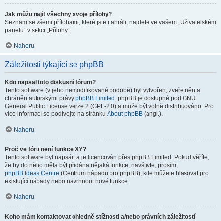
Jak můžu najít všechny svoje přílohy?
Seznam se všemi přílohami, které jste nahráli, najdete ve vašem „Uživatelském
panelu“ v sekci „Přílohy“.
Nahoru
Záležitosti týkající se phpBB
Kdo napsal toto diskusní fórum?
Tento software (v jeho nemodifikované podobě) byl vytvořen, zveřejněn a
chráněn autorskými právy
phpBB Limited
. phpBB je dostupné pod GNU
General Public License verze 2 (GPL-2.0) a může být volně distribuováno. Pro
více informací se podívejte na stránku
About phpBB
(angl.).
Nahoru
Proč ve fóru není funkce XY?
Tento software byl napsán a je licencován přes phpBB Limited. Pokud věříte,
že by do něho měla být přidána nějaká funkce, navštivte, prosím,
phpBB Ideas Centre
(Centrum nápadů pro phpBB), kde můžete hlasovat pro
existující nápady nebo navrhnout nové funkce.
Nahoru
Koho mám kontaktovat ohledně stížnosti a/nebo právních záležitostí