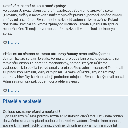
Dostávám nechtěné soukromé zprávy!
Ve vašem „Uživatelském panelu“ na záložce „Soukromé zprávy“ v sekci
„Pravidla, složky a nastavení“ můžete vytvořit pravidlo, pomocí kterého budou
zprávy od určeného uživatele nebo uživatelů automaticky smazány. Pokud
dostáváte urážlivé soukromé zprávy od určitého uživatele, nahlaste zprávy
moderátorům. Ti mají pravomoc zabránit uživateli v odesílání soukromých
zpráv.
Nahoru
Přišel mi od někoho na tomto fóru nevyžádaný nebo urážlivý email!
Je nám líto, že se vám to stalo. Formulář pro odesílání emailů používaný na
tomto fóru obsahuje obranné mechanismy, pomocí kterých můžeme
vystopovat, kdo posílá takové emaily, proto pošlete administrátorovi fóra email
s úplnou kopií emailu, který vám přišel. Je velmi důležité, aby v něm byly
zahrnuty hlavičky, které obsahují podrobné údaje o uživateli, který email poslal.
Administrátor fóra pak bude moci problém vyřešit.
Nahoru
Přátelé a nepřátelé
Co jsou seznamy přátel a nepřátel?
Tyto seznamy můžete použít k rozdělení ostatních členů fóra. Uživatelé přidáni
do vašeho seznamu přátel budou zobrazeni ve vašem uživatelském panelu,
abyste k nim měli rychlý přístup, viděli jejich online stav a mohli jim posílat