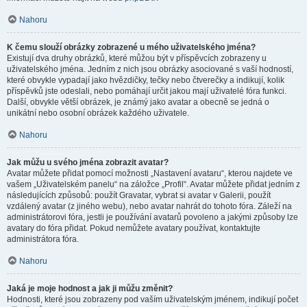
Nahoru
K čemu slouží obrázky zobrazené u mého uživatelského jména?
Existují dva druhy obrázků, které můžou být v příspěvcích zobrazeny u
uživatelského jména. Jedním z nich jsou obrázky asociované s vaší hodností,
které obvykle vypadají jako hvězdičky, tečky nebo čtverečky a indikují, kolik
příspěvků jste odeslali, nebo pomáhají určit jakou mají uživatelé fóra funkci.
Další, obvykle větší obrázek, je známý jako avatar a obecně se jedná o
unikátní nebo osobní obrázek každého uživatele.
Nahoru
Jak můžu u svého jména zobrazit avatar?
Avatar můžete přidat pomocí možnosti „Nastavení avataru“, kterou najdete ve
vašem „Uživatelském panelu“ na záložce „Profil“. Avatar můžete přidat jedním z
následujících způsobů: použít Gravatar, vybrat si avatar v Galerii, použít
vzdálený avatar (z jiného webu), nebo avatar nahrát do tohoto fóra. Záleží na
administrátorovi fóra, jestli je používání avatarů povoleno a jakými způsoby lze
avatary do fóra přidat. Pokud nemůžete avatary používat, kontaktujte
administrátora fóra.
Nahoru
Jaká je moje hodnost a jak ji můžu změnit?
Hodnosti, které jsou zobrazeny pod vaším uživatelským jménem, indikují počet