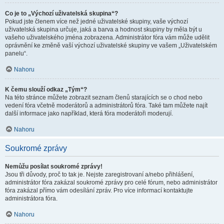
Co je to „Výchozí uživatelská skupina“?
Pokud jste členem více než jedné uživatelské skupiny, vaše výchozí
uživatelská skupina určuje, jaká a barva a hodnost skupiny by měla být u
vašeho uživatelského jména zobrazena. Administrátor fóra vám může udělit
oprávnění ke změně vaší výchozí uživatelské skupiny ve vašem „Uživatelském
panelu“.
Nahoru
K čemu slouží odkaz „Tým“?
Na této stránce můžete zobrazit seznam členů starajících se o chod nebo
vedení fóra včetně moderátorů a administrátorů fóra. Také tam můžete najít
další informace jako například, která fóra moderátoři moderují.
Nahoru
Soukromé zprávy
Nemůžu posílat soukromé zprávy!
Jsou tři důvody, proč to tak je. Nejste zaregistrovaní a/nebo přihlášení,
administrátor fóra zakázal soukromé zprávy pro celé fórum, nebo administrátor
fóra zakázal přímo vám odesílání zpráv. Pro více informací kontaktujte
administrátora fóra.
Nahoru