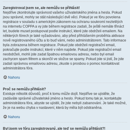
Zaregistroval jsem se, ale nemůžu se přihlásit!
Nejdříve zkontrolujte správnost vašeho uživatelského jména a hesla. Pokud
jsou správné, mohly se stát následující dvě věci. Pokud je ve fóru povolena
registrace v souladu s americkým zákonem na ochranu soukromí nezletilých
na internetu COPPA a vy jste během registrace zadali, že ještě nemáte třináct
let, budete muset postupovat podle instrukcí, které jste obdrželi emailem. Na
některých fórech je také vyžadováno, aby před přihlášením proběhla aktivace
nově registrovaného účtu a to buď vámi, nebo administrátorem. Tato informace
byla zobrazena během registrace. Pokud jste obdrželi registrační email,
pokračujte podle instrukcí, které v něm najdete. Pokud jste registrační email
neobdrželi, mohli jste zadat špatnou emailovou adresu, nebo byl email
zachycen spam filtrem a skončil ve složce se spamy. Pokud jste si jistí, že jste
zadali správnou emailovou adresu, zkuste s prosbou o pomoc kontaktovat
administrátora fóra.
Nahoru
Proč se nemůžu přihlásit?
Existuje několik důvodů, proč k tomu může dojít. Nejdříve se ujistěte, že
zadáváte správné uživatelské jméno a heslo. Pokud tomu tak je, kontaktujte
administrátora fóra, abyste se ujistili, že jste nebyli zabanováni. Je také možné,
že je na webu chyba v nastavení, která by měla být odstraněna.
Nahoru
Byl jsem ve fóru zaregistrovaný, ale teď se nemůžu přihlásit?!