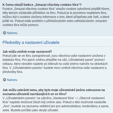
K čemu slouží funkce „Smazat všechny cookies fóra“?
Funkce „Smazat všechny cookies fóra“ smaže cookies vytvořené phpBB fórem,
díky kterým zůstáváte přihlášen ve fóru. Pokud je to povoleno majitelem fóra,
můžou být v cookies uloženy informace o tom, které příspěvky jste četli, a které
ještě ne. Pokud máte problém s přihlašováním nebo odhlašováním, smazání
cookies fóra může pomoci.
Nahoru
Předvolby a nastavení uživatele
Jak můžu změnit svoje nastavení?
Pokud jste se ve fóru zaregistrovali, jsou všechna vaše nastavení uložena v
databázi fóra. Pro jejich změnu přejděte na váš „Uživatelský panel“ pomocí
odkazu, který obvykle najdete po kliknutí na vaše jméno nahoře na stránkách
fóra. V „Uživatelském panelu“ budete moci změnit všechna vaše nastavení a
předvolby fóra.
Nahoru
Jak můžu zabránit tomu, aby bylo moje uživatelské jméno zobrazeno na
seznamu uživatelů nacházejících se ve fóru?
V „Uživatelském panelu“ na záložce „Nastavení fóra“ -> „Obecné nastavení
fóra“ najdete možnost
Skrýt můj online stav
. Pokud u této možnosti nastavíte
„Ano“, budete na seznamu viditelní jen pro administrátory, moderátory a sama
sebe. Budete počítán jako skrytý uživatel.