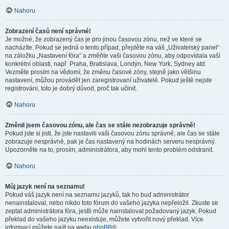
Nahoru
Zobrazení časů není správné!
Je možné, že zobrazený čas je pro jinou časovou zónu, než ve které se
nacházíte. Pokud se jedná o tento případ, přejděte na váš „Uživatelský panel“
na záložku „Nastavení fóra“ a změňte vaši časovou zónu, aby odpovídala vaší
konkrétní oblasti, např. Praha, Bratislava, Londýn, New York, Sydney atd.
Vezměte prosím na vědomí, že změnu časové zóny, stejně jako většinu
nastavení, můžou provádět jen zaregistrovaní uživatelé. Pokud ještě nejste
registrováni, toto je dobrý důvod, proč tak učinit.
Nahoru
Změnil jsem časovou zónu, ale čas se stále nezobrazuje správně!
Pokud jste si jisti, že jste nastavili vaši časovou zónu správně, ale čas se stále
zobrazuje nesprávně, pak je čas nastavený na hodinách serveru nesprávný.
Upozorněte na to, prosím, administrátora, aby mohl tento problém odstranit.
Nahoru
Můj jazyk není na seznamu!
Pokud váš jazyk není na seznamu jazyků, tak ho buď administrátor
nenainstaloval, nebo nikdo toto fórum do vašeho jazyka nepřeložil. Zkuste se
zeptat administrátora fóra, jestli může nainstalovat požadovaný jazyk. Pokud
překlad do vašeho jazyku neexistuje, můžete vytvořit nový překlad. Více
informací můžete najít na webu
phpBB
®.