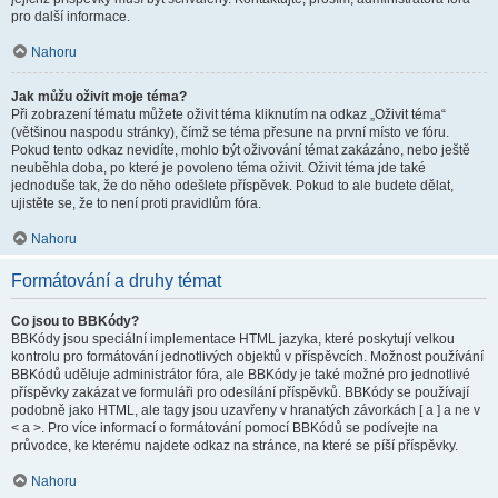
pro další informace.
Nahoru
Jak můžu oživit moje téma?
Při zobrazení tématu můžete oživit téma kliknutím na odkaz „Oživit téma“
(většinou naspodu stránky), čímž se téma přesune na první místo ve fóru.
Pokud tento odkaz nevidíte, mohlo být oživování témat zakázáno, nebo ještě
neuběhla doba, po které je povoleno téma oživit. Oživit téma jde také
jednoduše tak, že do něho odešlete příspěvek. Pokud to ale budete dělat,
ujistěte se, že to není proti pravidlům fóra.
Nahoru
Formátování a druhy témat
Co jsou to BBKódy?
BBKódy jsou speciální implementace HTML jazyka, které poskytují velkou
kontrolu pro formátování jednotlivých objektů v příspěvcích. Možnost používání
BBKódů uděluje administrátor fóra, ale BBKódy je také možné pro jednotlivé
příspěvky zakázat ve formuláři pro odesílání příspěvků. BBKódy se používají
podobně jako HTML, ale tagy jsou uzavřeny v hranatých závorkách [ a ] a ne v
< a >. Pro více informací o formátování pomocí BBKódů se podívejte na
průvodce, ke kterému najdete odkaz na stránce, na které se píší příspěvky.
Nahoru