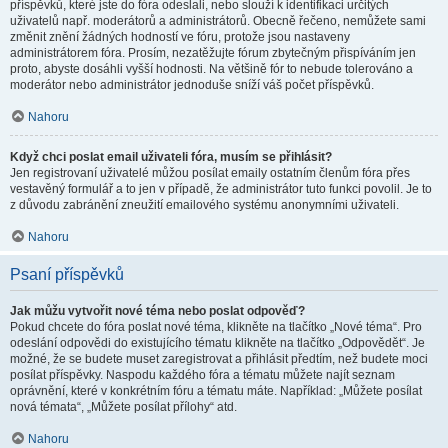
příspěvků, které jste do fóra odeslali, nebo slouží k identifikaci určitých
uživatelů např. moderátorů a administrátorů. Obecně řečeno, nemůžete sami
změnit znění žádných hodností ve fóru, protože jsou nastaveny
administrátorem fóra. Prosím, nezatěžujte fórum zbytečným přispíváním jen
proto, abyste dosáhli vyšší hodnosti. Na většině fór to nebude tolerováno a
moderátor nebo administrátor jednoduše sníží váš počet příspěvků.
Nahoru
Když chci poslat email uživateli fóra, musím se přihlásit?
Jen registrovaní uživatelé můžou posílat emaily ostatním členům fóra přes
vestavěný formulář a to jen v případě, že administrátor tuto funkci povolil. Je to
z důvodu zabránění zneužití emailového systému anonymními uživateli.
Nahoru
Psaní příspěvků
Jak můžu vytvořit nové téma nebo poslat odpověď?
Pokud chcete do fóra poslat nové téma, klikněte na tlačítko „Nové téma“. Pro
odeslání odpovědi do existujícího tématu klikněte na tlačítko „Odpovědět“. Je
možné, že se budete muset zaregistrovat a přihlásit předtím, než budete moci
posílat příspěvky. Naspodu každého fóra a tématu můžete najít seznam
oprávnění, které v konkrétním fóru a tématu máte. Například: „Můžete posílat
nová témata“, „Můžete posílat přílohy“ atd.
Nahoru