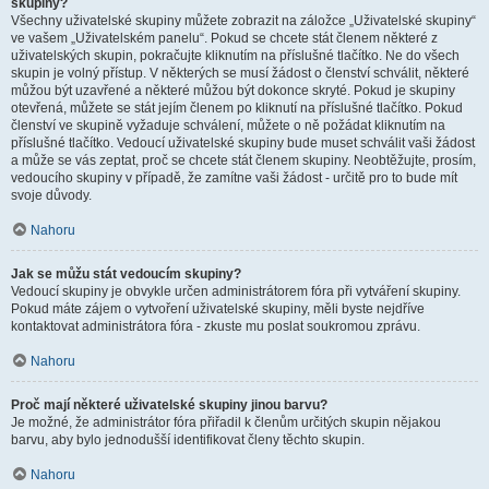
skupiny?
Všechny uživatelské skupiny můžete zobrazit na záložce „Uživatelské skupiny“
ve vašem „Uživatelském panelu“. Pokud se chcete stát členem některé z
uživatelských skupin, pokračujte kliknutím na příslušné tlačítko. Ne do všech
skupin je volný přístup. V některých se musí žádost o členství schválit, některé
můžou být uzavřené a některé můžou být dokonce skryté. Pokud je skupiny
otevřená, můžete se stát jejím členem po kliknutí na příslušné tlačítko. Pokud
členství ve skupině vyžaduje schválení, můžete o ně požádat kliknutím na
příslušné tlačítko. Vedoucí uživatelské skupiny bude muset schválit vaši žádost
a může se vás zeptat, proč se chcete stát členem skupiny. Neobtěžujte, prosím,
vedoucího skupiny v případě, že zamítne vaši žádost - určitě pro to bude mít
svoje důvody.
Nahoru
Jak se můžu stát vedoucím skupiny?
Vedoucí skupiny je obvykle určen administrátorem fóra při vytváření skupiny.
Pokud máte zájem o vytvoření uživatelské skupiny, měli byste nejdříve
kontaktovat administrátora fóra - zkuste mu poslat soukromou zprávu.
Nahoru
Proč mají některé uživatelské skupiny jinou barvu?
Je možné, že administrátor fóra přiřadil k členům určitých skupin nějakou
barvu, aby bylo jednodušší identifikovat členy těchto skupin.
Nahoru