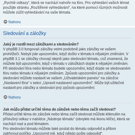
„Rychlé odkazy“, která se nachází nahoře na fóru. Pro vyhledání vašich témat
použijte stránku „Rozšířené vyhledávání“, na které pomocí různých možnosti
můžete zúžit vyhledávání na vaše témata.
Nahoru
Sledování a záložky
Jaký je rozdíl mezi záložkami a sledováním?
V phpBB 3.0 fungovali záložky velmi podobně jako záložky ve vašem
prohlížeči. Nebyli jste upozorněni, když došlo v tématu k nějakým změnám. V
phpBB 3.1 se záložky chovají stejně jako sledování tématu, což znamená, že
můžete být upozorněni, když v tématu v záložkách dojde k nějakým změnám.
Při sledování fóra nebo tématu budete upozorněni, když dojde ve sledovaném
fóru nebo tématu k nějakým změnám. Způsob upozornění pro záložky a
sledování můžete nastavit ve vašem „Uživatelském panelu“ na záložce
„Nastavení fóra“ v sekci „Upravit nastavení upozornění“. Může být užitečné
nastavit pro záložky a sledování jiný způsob upozornění.
Nahoru
Jak můžu přidat určité téma do záložek nebo téma začít sledovat?
Přidat určité téma do záložek nebo téma začít sledovat můžete kliknutím na
příslušný odkaz v nabídce „Nástroje tématu“ (obvykle má ikonu klíče), která se
nachází nad a pod tématem.
Pro sledování tématu můžete také poslat do tématu odpověď a přitom
zatrhnout políčko „Upozornit mě, když někdo pošle odpověď“.