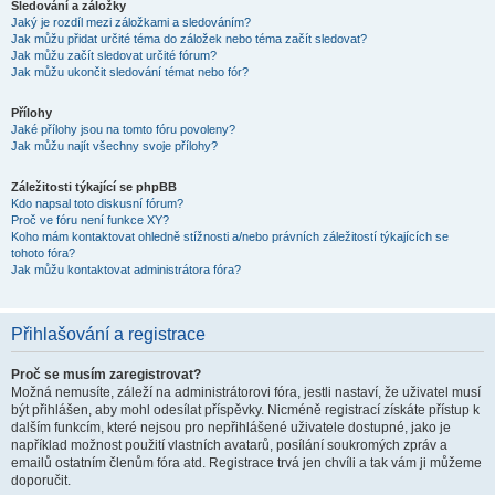
Sledování a záložky
Jaký je rozdíl mezi záložkami a sledováním?
Jak můžu přidat určité téma do záložek nebo téma začít sledovat?
Jak můžu začít sledovat určité fórum?
Jak můžu ukončit sledování témat nebo fór?
Přílohy
Jaké přílohy jsou na tomto fóru povoleny?
Jak můžu najít všechny svoje přílohy?
Záležitosti týkající se phpBB
Kdo napsal toto diskusní fórum?
Proč ve fóru není funkce XY?
Koho mám kontaktovat ohledně stížnosti a/nebo právních záležitostí týkajících se
tohoto fóra?
Jak můžu kontaktovat administrátora fóra?
Přihlašování a registrace
Proč se musím zaregistrovat?
Možná nemusíte, záleží na administrátorovi fóra, jestli nastaví, že uživatel musí
být přihlášen, aby mohl odesílat příspěvky. Nicméně registrací získáte přístup k
dalším funkcím, které nejsou pro nepřihlášené uživatele dostupné, jako je
například možnost použití vlastních avatarů, posílání soukromých zpráv a
emailů ostatním členům fóra atd. Registrace trvá jen chvíli a tak vám ji můžeme
doporučit.