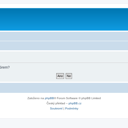
fórem?
Založeno na
phpBB
® Forum Software © phpBB Limited
Český překlad –
phpBB.cz
Soukromí
|
Podmínky