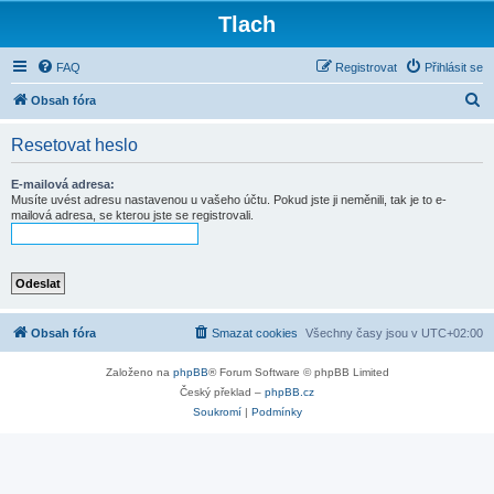
Tlach
FAQ
Registrovat
Přihlásit se
H
Obsah fóra
l
Resetovat heslo
e
d
E-mailová adresa:
Musíte uvést adresu nastavenou u vašeho účtu. Pokud jste ji neměnili, tak je to e-
a
mailová adresa, se kterou jste se registrovali.
t
Obsah fóra
Smazat cookies
Všechny časy jsou v
UTC+02:00
Založeno na
phpBB
® Forum Software © phpBB Limited
Český překlad –
phpBB.cz
Soukromí
|
Podmínky