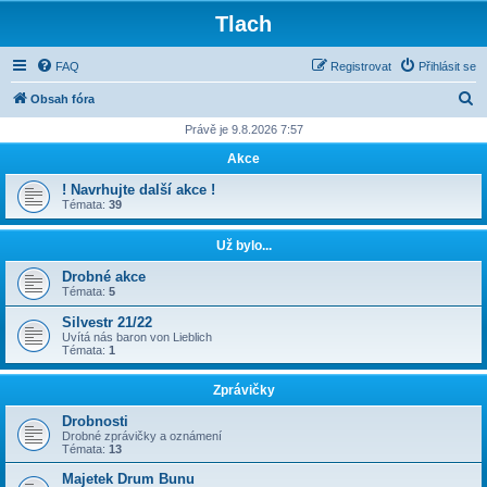
Tlach
FAQ
Registrovat
Přihlásit se
H
Obsah fóra
l
Právě je 9.8.2026 7:57
e
Akce
d
! Navrhujte další akce !
a
Témata:
39
t
Už bylo...
Drobné akce
Témata:
5
Silvestr 21/22
Uvítá nás baron von Lieblich
Témata:
1
Zprávičky
Drobnosti
Drobné zprávičky a oznámení
Témata:
13
Majetek Drum Bunu