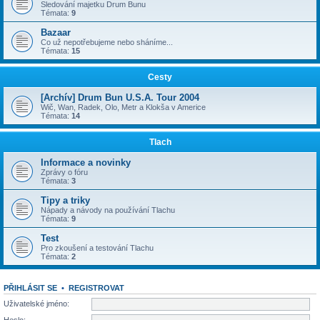
Sledování majetku Drum Bunu
Témata:
9
Bazaar
Co už nepotřebujeme nebo sháníme...
Témata:
15
Cesty
[Archív] Drum Bun U.S.A. Tour 2004
Wič, Wan, Radek, Olo, Metr a Klokša v Americe
Témata:
14
Tlach
Informace a novinky
Zprávy o fóru
Témata:
3
Tipy a triky
Nápady a návody na používání Tlachu
Témata:
9
Test
Pro zkoušení a testování Tlachu
Témata:
2
PŘIHLÁSIT SE
•
REGISTROVAT
Uživatelské jméno:
Heslo: