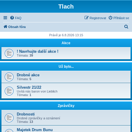
Tlach
FAQ
Registrovat
Přihlásit se
H
Obsah fóra
l
Právě je 6.8.2026 13:15
e
Akce
d
! Navrhujte další akce !
a
Témata:
39
t
Už bylo...
Drobné akce
Témata:
5
Silvestr 21/22
Uvítá nás baron von Lieblich
Témata:
1
Zprávičky
Drobnosti
Drobné zprávičky a oznámení
Témata:
13
Majetek Drum Bunu