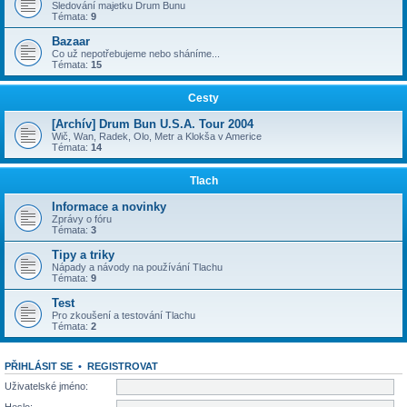
Sledování majetku Drum Bunu
Témata:
9
Bazaar
Co už nepotřebujeme nebo sháníme...
Témata:
15
Cesty
[Archív] Drum Bun U.S.A. Tour 2004
Wič, Wan, Radek, Olo, Metr a Klokša v Americe
Témata:
14
Tlach
Informace a novinky
Zprávy o fóru
Témata:
3
Tipy a triky
Nápady a návody na používání Tlachu
Témata:
9
Test
Pro zkoušení a testování Tlachu
Témata:
2
PŘIHLÁSIT SE
•
REGISTROVAT
Uživatelské jméno:
Heslo: