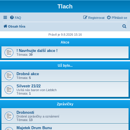
Tlach
FAQ
Registrovat
Přihlásit se
H
Obsah fóra
l
Právě je 9.8.2026 15:16
e
Akce
d
! Navrhujte další akce !
a
Témata:
39
t
Už bylo...
Drobné akce
Témata:
5
Silvestr 21/22
Uvítá nás baron von Lieblich
Témata:
1
Zprávičky
Drobnosti
Drobné zprávičky a oznámení
Témata:
13
Majetek Drum Bunu