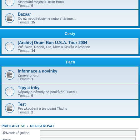
Sledování majetku Drum Bunu
Témata:
9
Bazaar
Co už nepotřebujeme nebo sháníme...
Témata:
15
Cesty
[Archív] Drum Bun U.S.A. Tour 2004
Wič, Wan, Radek, Olo, Metr a Klokša v Americe
Témata:
14
Tlach
Informace a novinky
Zprávy o fóru
Témata:
3
Tipy a triky
Nápady a návody na používání Tlachu
Témata:
9
Test
Pro zkoušení a testování Tlachu
Témata:
2
PŘIHLÁSIT SE
•
REGISTROVAT
Uživatelské jméno:
Heslo: