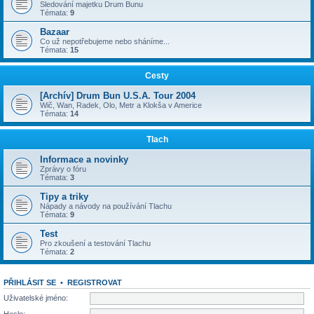
Sledování majetku Drum Bunu
Témata:
9
Bazaar
Co už nepotřebujeme nebo sháníme...
Témata:
15
Cesty
[Archív] Drum Bun U.S.A. Tour 2004
Wič, Wan, Radek, Olo, Metr a Klokša v Americe
Témata:
14
Tlach
Informace a novinky
Zprávy o fóru
Témata:
3
Tipy a triky
Nápady a návody na používání Tlachu
Témata:
9
Test
Pro zkoušení a testování Tlachu
Témata:
2
PŘIHLÁSIT SE
•
REGISTROVAT
Uživatelské jméno:
Heslo: