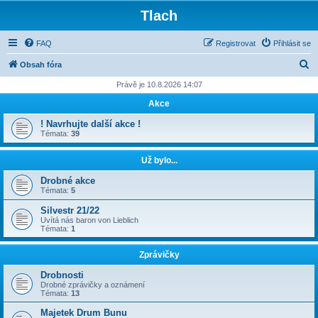
Tlach
FAQ
Registrovat
Přihlásit se
H
Obsah fóra
l
Právě je 10.8.2026 14:07
e
Akce
d
! Navrhujte další akce !
a
Témata:
39
t
Už bylo...
Drobné akce
Témata:
5
Silvestr 21/22
Uvítá nás baron von Lieblich
Témata:
1
Zprávičky
Drobnosti
Drobné zprávičky a oznámení
Témata:
13
Majetek Drum Bunu