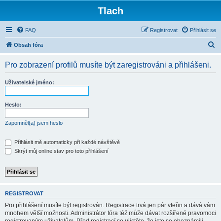
Tlach
FAQ
Registrovat
Přihlásit se
H
Obsah fóra
l
Pro zobrazení profilů musíte být zaregistrováni a přihlášeni.
e
d
Uživatelské jméno:
a
t
Heslo:
Zapomněl(a) jsem heslo
Přihlásit mě automaticky při každé návštěvě
Skrýt můj online stav pro toto přihlášení
REGISTROVAT
Pro přihlášení musíte být registrován. Registrace trvá jen pár vteřin a dává vám
mnohem větší možnosti. Administrátor fóra též může dávat rozšířené pravomoci
registrovaným uživatelům. Před registrací se ujistěte, že jste se obeznámili