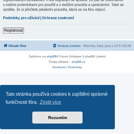
s našimi podmínkami pro použití a s dalšími pravidly a ujednáními. Také se
ujistěte, že si přečtete jakákoliv pravidla, která se na fóru objeví.
Podmínky pro užívání
|
Ochrana soukromí
Registrovat
Obsah fóra
Smazat cookies
Všechny časy jsou v
UTC+02:00
Založeno na
phpBB
® Forum Software © phpBB Limited
Český překlad –
phpBB.cz
Soukromí
|
Podmínky
Tato stránka používá cookies k zajištění správné
funkčnosti fóra.
Zjistit více
Rozumím