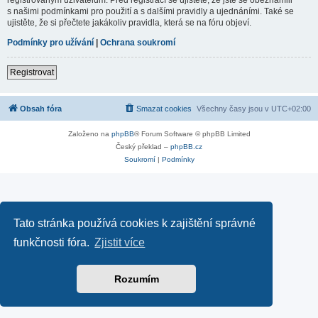
s našimi podmínkami pro použití a s dalšími pravidly a ujednáními. Také se
ujistěte, že si přečtete jakákoliv pravidla, která se na fóru objeví.
Podmínky pro užívání
|
Ochrana soukromí
Registrovat
Obsah fóra
Smazat cookies
Všechny časy jsou v
UTC+02:00
Založeno na
phpBB
® Forum Software © phpBB Limited
Český překlad –
phpBB.cz
Soukromí
|
Podmínky
Tato stránka používá cookies k zajištění správné
funkčnosti fóra.
Zjistit více
Rozumím