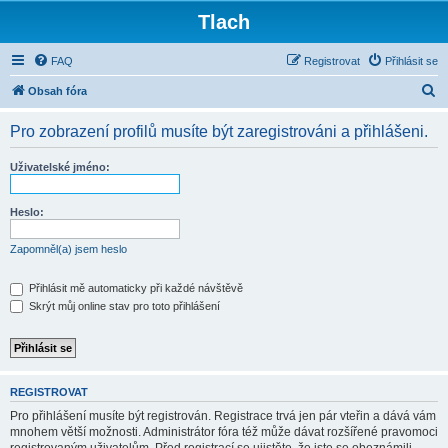
Tlach
FAQ
Registrovat
Přihlásit se
H
Obsah fóra
l
Pro zobrazení profilů musíte být zaregistrováni a přihlášeni.
e
d
Uživatelské jméno:
a
t
Heslo:
Zapomněl(a) jsem heslo
Přihlásit mě automaticky při každé návštěvě
Skrýt můj online stav pro toto přihlášení
REGISTROVAT
Pro přihlášení musíte být registrován. Registrace trvá jen pár vteřin a dává vám
mnohem větší možnosti. Administrátor fóra též může dávat rozšířené pravomoci
registrovaným uživatelům. Před registrací se ujistěte, že jste se obeznámili