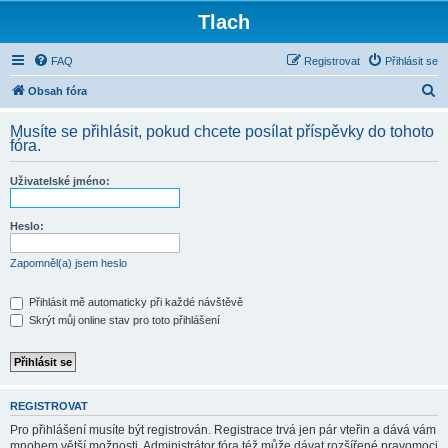
Tlach
FAQ
Registrovat
Přihlásit se
H
Obsah fóra
l
Musíte se přihlásit, pokud chcete posílat příspěvky do tohoto
e
fóra.
d
Uživatelské jméno:
a
t
Heslo:
Zapomněl(a) jsem heslo
Přihlásit mě automaticky při každé návštěvě
Skrýt můj online stav pro toto přihlášení
REGISTROVAT
Pro přihlášení musíte být registrován. Registrace trvá jen pár vteřin a dává vám
mnohem větší možnosti. Administrátor fóra též může dávat rozšířené pravomoci