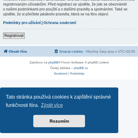
registrovaným uživatelům. Před registrací se ujistěte, že jste se obeznámili
s našimi podmínkami pro použití a s dalšími pravidly a ujednáními. Také se
ujistěte, že si přečtete jakákoliv pravidla, která se na fóru objeví.
Podmínky pro užívání
|
Ochrana soukromí
Registrovat
Obsah fóra
Smazat cookies
Všechny časy jsou v
UTC+02:00
Založeno na
phpBB
® Forum Software © phpBB Limited
Český překlad –
phpBB.cz
Soukromí
|
Podmínky
Tato stránka používá cookies k zajištění správné
funkčnosti fóra.
Zjistit více
Rozumím