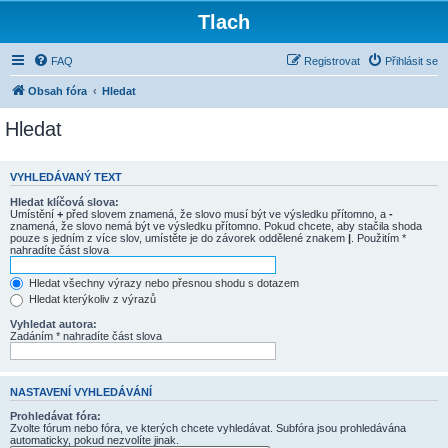
Tlach
FAQ
Registrovat
Přihlásit se
Obsah fóra
Hledat
Hledat
VYHLEDÁVANÝ TEXT
Hledat klíčová slova:
Umístění
+
před slovem znamená, že slovo musí být ve výsledku přítomno, a
-
znamená, že slovo nemá být ve výsledku přítomno. Pokud chcete, aby stačila shoda
pouze s jedním z více slov, umístěte je do závorek oddělené znakem
|
. Použitím *
nahradíte část slova
Hledat všechny výrazy nebo přesnou shodu s dotazem
Hledat kterýkoliv z výrazů
Vyhledat autora:
Zadáním * nahradíte část slova
NASTAVENÍ VYHLEDÁVÁNÍ
Prohledávat fóra:
Zvolte fórum nebo fóra, ve kterých chcete vyhledávat. Subfóra jsou prohledávána
automaticky, pokud nezvolíte jinak.