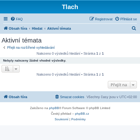
Tlach
FAQ
Registrovat
Přihlásit se
H
Obsah fóra
Hledat
Aktivní témata
l
Aktivní témata
e
Přejít na rozšířené vyhledávání
d
Nalezeno 0 výsledků hledání • Stránka
1
z
1
a
Nebyly nalezeny žádné vhodné výsledky.
t
Nalezeno 0 výsledků hledání • Stránka
1
z
1
Přejít na
Obsah fóra
Smazat cookies
Všechny časy jsou v
UTC+02:00
Založeno na
phpBB
® Forum Software © phpBB Limited
Český překlad –
phpBB.cz
Soukromí
|
Podmínky