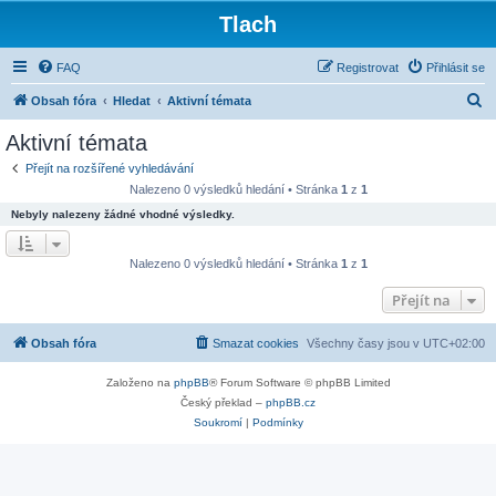
Tlach
FAQ
Registrovat
Přihlásit se
H
Obsah fóra
Hledat
Aktivní témata
l
Aktivní témata
e
Přejít na rozšířené vyhledávání
d
Nalezeno 0 výsledků hledání • Stránka
1
z
1
a
Nebyly nalezeny žádné vhodné výsledky.
t
Nalezeno 0 výsledků hledání • Stránka
1
z
1
Přejít na
Obsah fóra
Smazat cookies
Všechny časy jsou v
UTC+02:00
Založeno na
phpBB
® Forum Software © phpBB Limited
Český překlad –
phpBB.cz
Soukromí
|
Podmínky