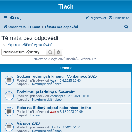
Tlach
FAQ
Registrovat
Přihlásit se
H
Obsah fóra
Hledat
Témata bez odpovědí
l
Témata bez odpovědí
e
Přejít na rozšířené vyhledávání
d
Hledat
Pokročilé hledání
a
Nalezeno 23 výsledků hledání • Stránka
1
z
1
t
Témata
Setkání rodinných kmenů - Velikonoce 2025
Poslední příspěvek od
Awa
«
6.4.2025 15:43
Napsal v
! Navrhujte další akce !
Podzimní prázdniny v Severním
Poslední příspěvek od
Wicanhpi
«
12.8.2024 10:07
Napsal v
! Navrhujte další akce !
Koše na tříděný odpad nebo něco jiného
Poslední příspěvek od
wan
«
3.12.2023 20:09
Napsal v
Bazaar
Vánoce 2023
Poslední příspěvek od
Lili
«
19.11.2023 21:26
Napsal v
! Navrhujte další akce !