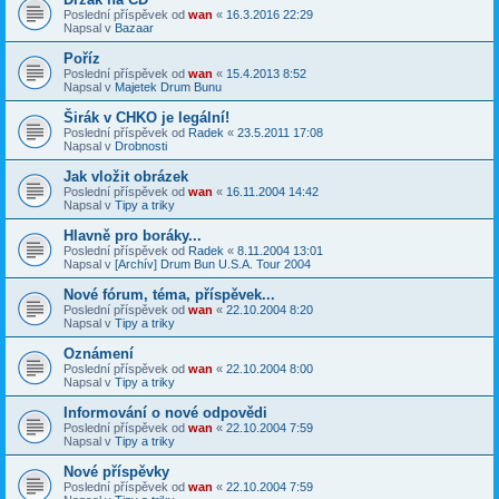
Poslední příspěvek od
wan
«
16.3.2016 22:29
Napsal v
Bazaar
Poříz
Poslední příspěvek od
wan
«
15.4.2013 8:52
Napsal v
Majetek Drum Bunu
Širák v CHKO je legální!
Poslední příspěvek od
Radek
«
23.5.2011 17:08
Napsal v
Drobnosti
Jak vložit obrázek
Poslední příspěvek od
wan
«
16.11.2004 14:42
Napsal v
Tipy a triky
Hlavně pro boráky...
Poslední příspěvek od
Radek
«
8.11.2004 13:01
Napsal v
[Archív] Drum Bun U.S.A. Tour 2004
Nové fórum, téma, příspěvek...
Poslední příspěvek od
wan
«
22.10.2004 8:20
Napsal v
Tipy a triky
Oznámení
Poslední příspěvek od
wan
«
22.10.2004 8:00
Napsal v
Tipy a triky
Informování o nové odpovědi
Poslední příspěvek od
wan
«
22.10.2004 7:59
Napsal v
Tipy a triky
Nové příspěvky
Poslední příspěvek od
wan
«
22.10.2004 7:59