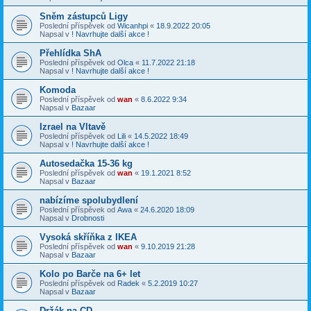
Sněm zástupců Ligy
Poslední příspěvek od
Wicanhpi
«
18.9.2022 20:05
Napsal v
! Navrhujte další akce !
Přehlídka ShA
Poslední příspěvek od
Olca
«
11.7.2022 21:18
Napsal v
! Navrhujte další akce !
Komoda
Poslední příspěvek od
wan
«
8.6.2022 9:34
Napsal v
Bazaar
Izrael na Vltavě
Poslední příspěvek od
Lili
«
14.5.2022 18:49
Napsal v
! Navrhujte další akce !
Autosedačka 15-36 kg
Poslední příspěvek od
wan
«
19.1.2021 8:52
Napsal v
Bazaar
nabízíme spolubydlení
Poslední příspěvek od
Awa
«
24.6.2020 18:09
Napsal v
Drobnosti
Vysoká skříňka z IKEA
Poslední příspěvek od
wan
«
9.10.2019 21:28
Napsal v
Bazaar
Kolo po Barče na 6+ let
Poslední příspěvek od
Radek
«
5.2.2019 10:27
Napsal v
Bazaar
Držák na CD