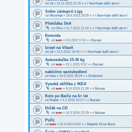
od
Lili
»
19.11.2023 21:26
» v
! Navrhujte další akce !
Sněm zástupců Ligy
od
Wicanhpi
»
18.9.2022 20:05
» v
! Navrhujte další akce !
Přehlídka ShA
od
Olca
»
11.7.2022 21:18
» v
! Navrhujte další akce !
Komoda
od
wan
»
8.6.2022 9:34
» v
Bazaar
Izrael na Vltavě
od
Lili
»
14.5.2022 18:49
» v
! Navrhujte další akce !
Autosedačka 15-36 kg
od
wan
»
19.1.2021 8:52
» v
Bazaar
nabízíme spolubydlení
od
Awa
»
24.6.2020 18:09
» v
Drobnosti
Vysoká skříňka z IKEA
od
wan
»
9.10.2019 21:28
» v
Bazaar
Kolo po Barče na 6+ let
od
Radek
»
5.2.2019 10:27
» v
Bazaar
Držák na CD
od
wan
»
16.3.2016 22:29
» v
Bazaar
Poříz
od
wan
»
15.4.2013 8:52
» v
Majetek Drum Bunu