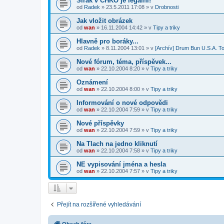
Širák v CHKO je legální!
od
Radek
»
23.5.2011 17:08
» v
Drobnosti
Jak vložit obrázek
od
wan
»
16.11.2004 14:42
» v
Tipy a triky
Hlavně pro boráky...
od
Radek
»
8.11.2004 13:01
» v
[Archív] Drum Bun U.S.A. T
Nové fórum, téma, příspěvek...
od
wan
»
22.10.2004 8:20
» v
Tipy a triky
Oznámení
od
wan
»
22.10.2004 8:00
» v
Tipy a triky
Informování o nové odpovědi
od
wan
»
22.10.2004 7:59
» v
Tipy a triky
Nové příspěvky
od
wan
»
22.10.2004 7:59
» v
Tipy a triky
Na Tlach na jedno kliknutí
od
wan
»
22.10.2004 7:58
» v
Tipy a triky
NE vypisování jména a hesla
od
wan
»
22.10.2004 7:57
» v
Tipy a triky
Přejít na rozšířené vyhledávání