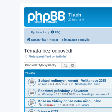
Tlach
20 let s námi
Rychlé odkazy
FAQ
Obsah fóra
Hledat
Témata bez odpovědí
Témata bez odpovědí
Přejít na rozšířené vyhledávání
Hledat
Pokročilé hledání
TÉMATA
Setkání rodinných kmenů - Velikonoce 2025
od
Awa
»
6.4.2025 15:43
» v
! Navrhujte další akce !
Podzimní prázdniny v Severním
od
Wicanhpi
»
12.8.2024 10:07
» v
! Navrhujte další akce !
Koše na tříděný odpad nebo něco jiného
od
wan
»
3.12.2023 20:09
» v
Bazaar
Vánoce 2023