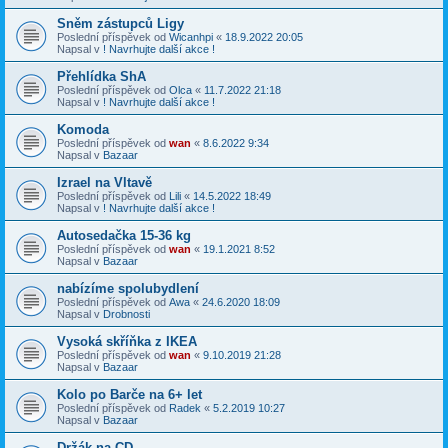
Sněm zástupců Ligy
Poslední příspěvek od
Wicanhpi
«
18.9.2022 20:05
Napsal v
! Navrhujte další akce !
Přehlídka ShA
Poslední příspěvek od
Olca
«
11.7.2022 21:18
Napsal v
! Navrhujte další akce !
Komoda
Poslední příspěvek od
wan
«
8.6.2022 9:34
Napsal v
Bazaar
Izrael na Vltavě
Poslední příspěvek od
Lili
«
14.5.2022 18:49
Napsal v
! Navrhujte další akce !
Autosedačka 15-36 kg
Poslední příspěvek od
wan
«
19.1.2021 8:52
Napsal v
Bazaar
nabízíme spolubydlení
Poslední příspěvek od
Awa
«
24.6.2020 18:09
Napsal v
Drobnosti
Vysoká skříňka z IKEA
Poslední příspěvek od
wan
«
9.10.2019 21:28
Napsal v
Bazaar
Kolo po Barče na 6+ let
Poslední příspěvek od
Radek
«
5.2.2019 10:27
Napsal v
Bazaar
Držák na CD