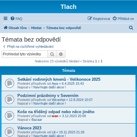
Tlach
FAQ
Registrovat
Přihlásit se
H
Obsah fóra
Hledat
Témata bez odpovědí
l
Témata bez odpovědí
e
Přejít na rozšířené vyhledávání
d
Hledat
Pokročilé hledání
a
Nalezeno 23 výsledků hledání • Stránka
1
z
1
t
Témata
Setkání rodinných kmenů - Velikonoce 2025
Poslední příspěvek od
Awa
«
6.4.2025 15:43
Napsal v
! Navrhujte další akce !
Podzimní prázdniny v Severním
Poslední příspěvek od
Wicanhpi
«
12.8.2024 10:07
Napsal v
! Navrhujte další akce !
Koše na tříděný odpad nebo něco jiného
Poslední příspěvek od
wan
«
3.12.2023 20:09
Napsal v
Bazaar
Vánoce 2023
Poslední příspěvek od
Lili
«
19.11.2023 21:26
Napsal v
! Navrhujte další akce !