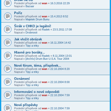
Poslední příspěvek od
wan
«
16.3.2016 22:29
Napsal v
Bazaar
Poříz
Poslední příspěvek od
wan
«
15.4.2013 8:52
Napsal v
Majetek Drum Bunu
Širák v CHKO je legální!
Poslední příspěvek od
Radek
«
23.5.2011 17:08
Napsal v
Drobnosti
Jak vložit obrázek
Poslední příspěvek od
wan
«
16.11.2004 14:42
Napsal v
Tipy a triky
Hlavně pro boráky...
Poslední příspěvek od
Radek
«
8.11.2004 13:01
Napsal v
[Archív] Drum Bun U.S.A. Tour 2004
Nové fórum, téma, příspěvek...
Poslední příspěvek od
wan
«
22.10.2004 8:20
Napsal v
Tipy a triky
Oznámení
Poslední příspěvek od
wan
«
22.10.2004 8:00
Napsal v
Tipy a triky
Informování o nové odpovědi
Poslední příspěvek od
wan
«
22.10.2004 7:59
Napsal v
Tipy a triky
Nové příspěvky
Poslední příspěvek od
wan
«
22.10.2004 7:59