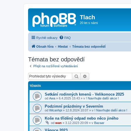
Tlach
20 let s námi
Rychlé odkazy
FAQ
Obsah fóra
Hledat
Témata bez odpovědí
Témata bez odpovědí
Přejít na rozšířené vyhledávání
Hledat
Pokročilé hledání
TÉMATA
Setkání rodinných kmenů - Velikonoce 2025
od
Awa
»
6.4.2025 15:43
» v
! Navrhujte další akce !
Podzimní prázdniny v Severním
od
Wicanhpi
»
12.8.2024 10:07
» v
! Navrhujte další akce !
Koše na tříděný odpad nebo něco jiného
od
wan
»
3.12.2023 20:09
» v
Bazaar
Vánoce 2023