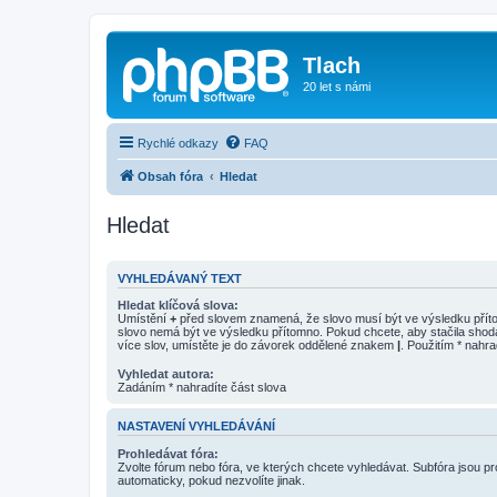
Tlach
20 let s námi
Rychlé odkazy
FAQ
Obsah fóra
Hledat
Hledat
VYHLEDÁVANÝ TEXT
Hledat klíčová slova:
Umístění
+
před slovem znamená, že slovo musí být ve výsledku pří
slovo nemá být ve výsledku přítomno. Pokud chcete, aby stačila shod
více slov, umístěte je do závorek oddělené znakem
|
. Použitím * nahra
Vyhledat autora:
Zadáním * nahradíte část slova
NASTAVENÍ VYHLEDÁVÁNÍ
Prohledávat fóra:
Zvolte fórum nebo fóra, ve kterých chcete vyhledávat. Subfóra jsou p
automaticky, pokud nezvolíte jinak.