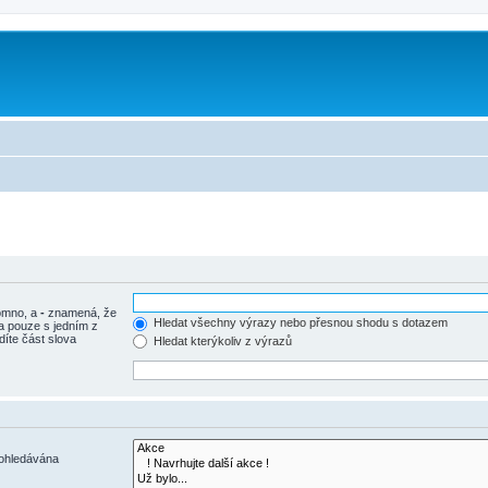
tomno, a
-
znamená, že
Hledat všechny výrazy nebo přesnou shodu s dotazem
a pouze s jedním z
díte část slova
Hledat kterýkoliv z výrazů
rohledávána