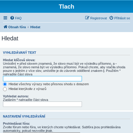
Tlach
FAQ
Registrovat
Přihlásit se
Obsah fóra
Hledat
Hledat
VYHLEDÁVANÝ TEXT
Hledat klíčová slova:
Umístění
+
před slovem znamená, že slovo musí být ve výsledku přítomno, a
-
znamená, že slovo nemá být ve výsledku přítomno. Pokud chcete, aby stačila shoda
pouze s jedním z více slov, umístěte je do závorek oddělené znakem
|
. Použitím *
nahradíte část slova
Hledat všechny výrazy nebo přesnou shodu s dotazem
Hledat kterýkoliv z výrazů
Vyhledat autora:
Zadáním * nahradíte část slova
NASTAVENÍ VYHLEDÁVÁNÍ
Prohledávat fóra:
Zvolte fórum nebo fóra, ve kterých chcete vyhledávat. Subfóra jsou prohledávána
automaticky, pokud nezvolíte jinak.