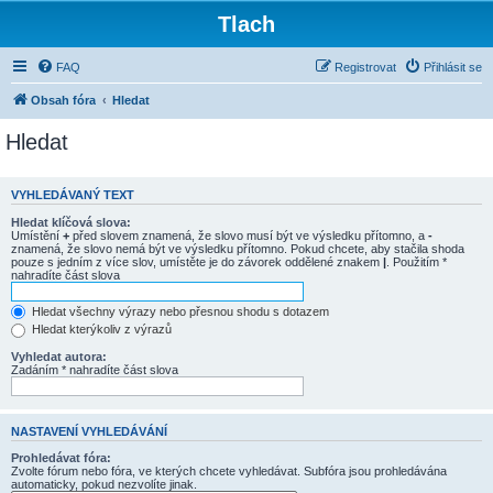
Tlach
FAQ
Registrovat
Přihlásit se
Obsah fóra
Hledat
Hledat
VYHLEDÁVANÝ TEXT
Hledat klíčová slova:
Umístění
+
před slovem znamená, že slovo musí být ve výsledku přítomno, a
-
znamená, že slovo nemá být ve výsledku přítomno. Pokud chcete, aby stačila shoda
pouze s jedním z více slov, umístěte je do závorek oddělené znakem
|
. Použitím *
nahradíte část slova
Hledat všechny výrazy nebo přesnou shodu s dotazem
Hledat kterýkoliv z výrazů
Vyhledat autora:
Zadáním * nahradíte část slova
NASTAVENÍ VYHLEDÁVÁNÍ
Prohledávat fóra:
Zvolte fórum nebo fóra, ve kterých chcete vyhledávat. Subfóra jsou prohledávána
automaticky, pokud nezvolíte jinak.