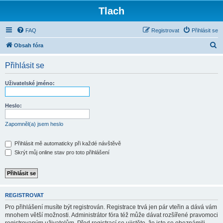
Tlach
FAQ
Registrovat
Přihlásit se
H
Obsah fóra
l
Přihlásit se
e
d
Uživatelské jméno:
a
t
Heslo:
Zapomněl(a) jsem heslo
Přihlásit mě automaticky při každé návštěvě
Skrýt můj online stav pro toto přihlášení
REGISTROVAT
Pro přihlášení musíte být registrován. Registrace trvá jen pár vteřin a dává vám
mnohem větší možnosti. Administrátor fóra též může dávat rozšířené pravomoci
registrovaným uživatelům. Před registrací se ujistěte, že jste se obeznámili