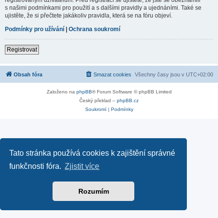
s našimi podmínkami pro použití a s dalšími pravidly a ujednáními. Také se
ujistěte, že si přečtete jakákoliv pravidla, která se na fóru objeví.
Podmínky pro užívání
|
Ochrana soukromí
Registrovat
Obsah fóra
Smazat cookies
Všechny časy jsou v
UTC+02:00
Založeno na
phpBB
® Forum Software © phpBB Limited
Český překlad –
phpBB.cz
Soukromí
|
Podmínky
Tato stránka používá cookies k zajištění správné
funkčnosti fóra.
Zjistit více
Rozumím