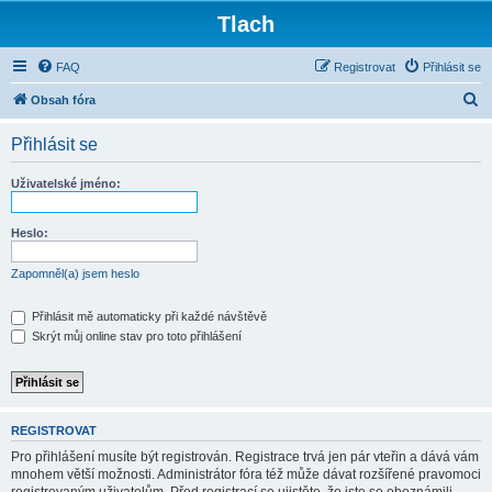
Tlach
FAQ
Registrovat
Přihlásit se
H
Obsah fóra
l
Přihlásit se
e
d
Uživatelské jméno:
a
t
Heslo:
Zapomněl(a) jsem heslo
Přihlásit mě automaticky při každé návštěvě
Skrýt můj online stav pro toto přihlášení
REGISTROVAT
Pro přihlášení musíte být registrován. Registrace trvá jen pár vteřin a dává vám
mnohem větší možnosti. Administrátor fóra též může dávat rozšířené pravomoci
registrovaným uživatelům. Před registrací se ujistěte, že jste se obeznámili