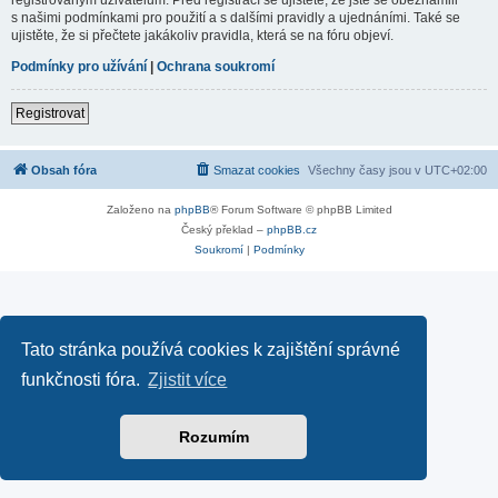
s našimi podmínkami pro použití a s dalšími pravidly a ujednáními. Také se
ujistěte, že si přečtete jakákoliv pravidla, která se na fóru objeví.
Podmínky pro užívání
|
Ochrana soukromí
Registrovat
Obsah fóra
Smazat cookies
Všechny časy jsou v
UTC+02:00
Založeno na
phpBB
® Forum Software © phpBB Limited
Český překlad –
phpBB.cz
Soukromí
|
Podmínky
Tato stránka používá cookies k zajištění správné
funkčnosti fóra.
Zjistit více
Rozumím