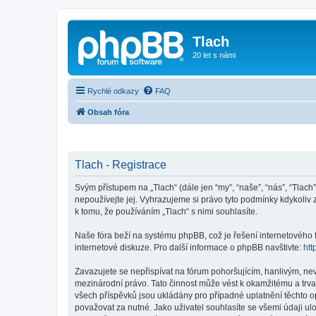
Tlach
20 let s námi
Rychlé odkazy
FAQ
Obsah fóra
Tlach - Registrace
Svým přístupem na „Tlach“ (dále jen “my”, “naše”, “nás”, “Tlach
nepoužívejte jej. Vyhrazujeme si právo tyto podmínky kdykoliv
k tomu, že používáním „Tlach“ s nimi souhlasíte.
Naše fóra beží na systému phpBB, což je řešení internetového fó
internetové diskuze. Pro další informace o phpBB navštivte:
htt
Zavazujete se nepřispívat na fórum pohoršujícím, hanlivým, ne
mezinárodní právo. Tato činnost může vést k okamžitému a trva
všech příspěvků jsou ukládány pro případné uplatnění těchto op
považovat za nutné. Jako uživatel souhlasíte se všemi údaji ul