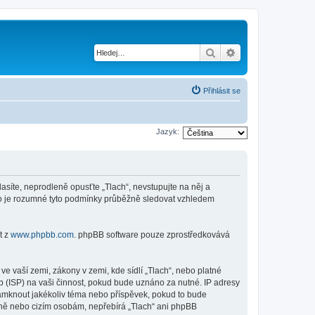
Hledat
Pokročilé hledání
Přihlásit se
Jazyk:
lasíte, neprodleně opusťte „Tlach“, nevstupujte na něj a
sto je rozumné tyto podmínky průběžně sledovat vzhledem
t z
www.phpbb.com
. phpBB software pouze zprostředkovává
e vaší zemi, zákony v zemi, kde sídlí „Tlach“, nebo platné
 (ISP) na vaši činnost, pokud bude uznáno za nutné. IP adresy
uzamknout jakékoliv téma nebo příspěvek, pokud to bude
raně nebo cizím osobám, nepřebírá „Tlach“ ani phpBB