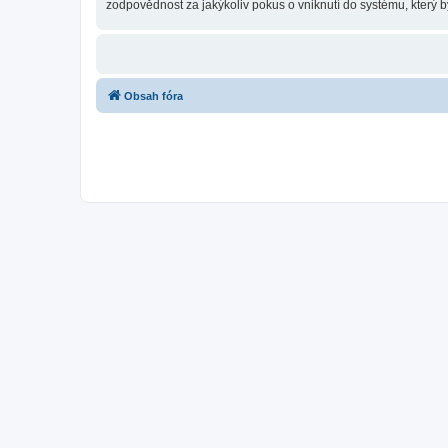
zodpovědnost za jakýkoliv pokus o vniknutí do systému, který b
Obsah fóra