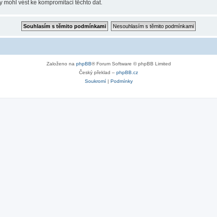
y mohl vést ke kompromitaci těchto dat.
Založeno na
phpBB
® Forum Software © phpBB Limited
Český překlad –
phpBB.cz
Soukromí
|
Podmínky