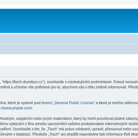
”, “https://tlach.drumbun.cz”), souhlasíte s následujícími podmínkami. Pokud nesouh
 změnit a učiníme vše potřebné pro to, abychom vás o této změně informovali. Pře
ra, které je vydané pod licencí „
General Public License
“ a které je možno stáhnou
p://www.phpbb.com/
.
vhodným, vulgárním nebo jiným materiálem, který by mohl porušovat platné zákony v
lému vykázání z fóra a/nebo upozornění vašeho poskytovatele internetových služeb
atření. Souhlasíte s tím, že „Tlach“ má právo odstranit, upravit, přesunout nebo 
oženými v databázi. Přestože „Tlach“ ani phpBB neposkytne tyto informace třetí st