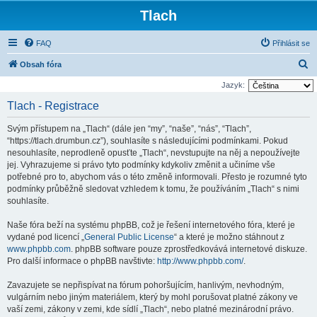
Tlach
FAQ
Přihlásit se
H
Obsah fóra
l
Jazyk:
e
Tlach - Registrace
d
Svým přístupem na „Tlach“ (dále jen “my”, “naše”, “nás”, “Tlach”,
a
“https://tlach.drumbun.cz”), souhlasíte s následujícími podmínkami. Pokud
t
nesouhlasíte, neprodleně opusťte „Tlach“, nevstupujte na něj a nepoužívejte
jej. Vyhrazujeme si právo tyto podmínky kdykoliv změnit a učiníme vše
potřebné pro to, abychom vás o této změně informovali. Přesto je rozumné tyto
podmínky průběžně sledovat vzhledem k tomu, že používáním „Tlach“ s nimi
souhlasíte.
Naše fóra beží na systému phpBB, což je řešení internetového fóra, které je
vydané pod licencí „
General Public License
“ a které je možno stáhnout z
www.phpbb.com
. phpBB software pouze zprostředkovává internetové diskuze.
Pro další informace o phpBB navštivte:
http://www.phpbb.com/
.
Zavazujete se nepřispívat na fórum pohoršujícím, hanlivým, nevhodným,
vulgárním nebo jiným materiálem, který by mohl porušovat platné zákony ve
vaší zemi, zákony v zemi, kde sídlí „Tlach“, nebo platné mezinárodní právo.