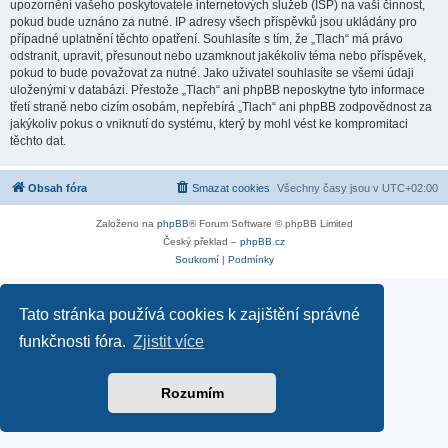
upozornění vašeho poskytovatele internetových služeb (ISP) na vaši činnost,
pokud bude uznáno za nutné. IP adresy všech příspěvků jsou ukládány pro
případné uplatnění těchto opatření. Souhlasíte s tím, že „Tlach“ má právo
odstranit, upravit, přesunout nebo uzamknout jakékoliv téma nebo příspěvek,
pokud to bude považovat za nutné. Jako uživatel souhlasíte se všemi údaji
uloženými v databázi. Přestože „Tlach“ ani phpBB neposkytne tyto informace
třetí straně nebo cizím osobám, nepřebírá „Tlach“ ani phpBB zodpovědnost za
jakýkoliv pokus o vniknutí do systému, který by mohl vést ke kompromitaci
těchto dat.
Obsah fóra
Smazat cookies
Všechny časy jsou v
UTC+02:00
Založeno na
phpBB
® Forum Software © phpBB Limited
Český překlad –
phpBB.cz
Soukromí
|
Podmínky
Tato stránka používá cookies k zajištění správné
funkčnosti fóra.
Zjistit více
Rozumím