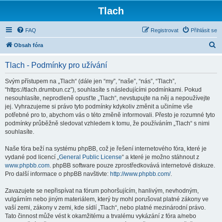
Tlach
FAQ
Registrovat
Přihlásit se
H
Obsah fóra
l
Tlach - Podmínky pro užívání
e
d
Svým přístupem na „Tlach“ (dále jen “my”, “naše”, “nás”, “Tlach”,
“https://tlach.drumbun.cz”), souhlasíte s následujícími podmínkami. Pokud
a
nesouhlasíte, neprodleně opusťte „Tlach“, nevstupujte na něj a nepoužívejte
t
jej. Vyhrazujeme si právo tyto podmínky kdykoliv změnit a učiníme vše
potřebné pro to, abychom vás o této změně informovali. Přesto je rozumné tyto
podmínky průběžně sledovat vzhledem k tomu, že používáním „Tlach“ s nimi
souhlasíte.
Naše fóra beží na systému phpBB, což je řešení internetového fóra, které je
vydané pod licencí „
General Public License
“ a které je možno stáhnout z
www.phpbb.com
. phpBB software pouze zprostředkovává internetové diskuze.
Pro další informace o phpBB navštivte:
http://www.phpbb.com/
.
Zavazujete se nepřispívat na fórum pohoršujícím, hanlivým, nevhodným,
vulgárním nebo jiným materiálem, který by mohl porušovat platné zákony ve
vaší zemi, zákony v zemi, kde sídlí „Tlach“, nebo platné mezinárodní právo.
Tato činnost může vést k okamžitému a trvalému vykázání z fóra a/nebo