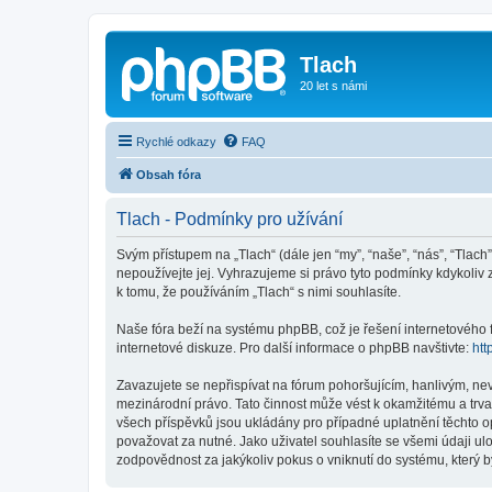
Tlach
20 let s námi
Rychlé odkazy
FAQ
Obsah fóra
Tlach - Podmínky pro užívání
Svým přístupem na „Tlach“ (dále jen “my”, “naše”, “nás”, “Tlach
nepoužívejte jej. Vyhrazujeme si právo tyto podmínky kdykoliv
k tomu, že používáním „Tlach“ s nimi souhlasíte.
Naše fóra beží na systému phpBB, což je řešení internetového fó
internetové diskuze. Pro další informace o phpBB navštivte:
htt
Zavazujete se nepřispívat na fórum pohoršujícím, hanlivým, ne
mezinárodní právo. Tato činnost může vést k okamžitému a trva
všech příspěvků jsou ukládány pro případné uplatnění těchto op
považovat za nutné. Jako uživatel souhlasíte se všemi údaji ul
zodpovědnost za jakýkoliv pokus o vniknutí do systému, který b