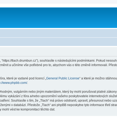
”, “https://tlach.drumbun.cz”), souhlasíte s následujícími podmínkami. Pokud nesouh
 změnit a učiníme vše potřebné pro to, abychom vás o této změně informovali. Pře
ra, které je vydané pod licencí „
General Public License
“ a které je možno stáhnou
p://www.phpbb.com/
.
vhodným, vulgárním nebo jiným materiálem, který by mohl porušovat platné zákony v
lému vykázání z fóra a/nebo upozornění vašeho poskytovatele internetových služeb
atření. Souhlasíte s tím, že „Tlach“ má právo odstranit, upravit, přesunout nebo 
oženými v databázi. Přestože „Tlach“ ani phpBB neposkytne tyto informace třetí st
y mohl vést ke kompromitaci těchto dat.