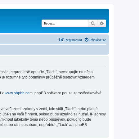
Hledat
Pokročilé hledání
Registrovat
Přihlásit se
lasíte, neprodleně opusťte „Tlach“, nevstupujte na něj a
sto je rozumné tyto podmínky průběžně sledovat vzhledem
t z
www.phpbb.com
. phpBB software pouze zprostředkovává
e vaší zemi, zákony v zemi, kde sídlí „Tlach“, nebo platné
 (ISP) na vaši činnost, pokud bude uznáno za nutné. IP adresy
uzamknout jakékoliv téma nebo příspěvek, pokud to bude
raně nebo cizím osobám, nepřebírá „Tlach“ ani phpBB