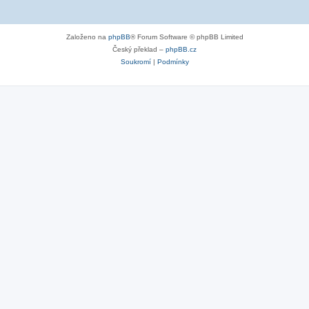
Založeno na
phpBB
® Forum Software © phpBB Limited
Český překlad –
phpBB.cz
Soukromí
|
Podmínky