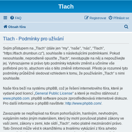
Tlach
FAQ
Registrovat
Přihlásit se
H
Obsah fóra
l
Tlach - Podmínky pro užívání
e
d
Svým přístupem na „Tlach“ (dále jen “my”, “naše”, “nás”, “Tlach”,
“https://tlach.drumbun.cz”), souhlasíte s následujícími podmínkami. Pokud
a
nesouhlasíte, neprodleně opusťte „Tlach“, nevstupujte na něj a nepoužívejte
t
jej. Vyhrazujeme si právo tyto podmínky kdykoliv změnit a učiníme vše
potřebné pro to, abychom vás o této změně informovali. Přesto je rozumné tyto
podmínky průběžně sledovat vzhledem k tomu, že používáním „Tlach“ s nimi
souhlasíte.
Naše fóra beží na systému phpBB, což je řešení internetového fóra, které je
vydané pod licencí „
General Public License
“ a které je možno stáhnout z
www.phpbb.com
. phpBB software pouze zprostředkovává internetové diskuze.
Pro další informace o phpBB navštivte:
http://www.phpbb.com/
.
Zavazujete se nepřispívat na fórum pohoršujícím, hanlivým, nevhodným,
vulgárním nebo jiným materiálem, který by mohl porušovat platné zákony ve
vaší zemi, zákony v zemi, kde sídlí „Tlach“, nebo platné mezinárodní právo.
Tato činnost může vést k okamžitému a trvalému vykázání z fóra a/nebo