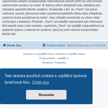
upozornění vašeho poskytovatele internetových služeb (ISP) na vaši činnost,
pokud bude uznáno za nutné. IP adresy všech příspěvků jsou ukládány pro
případné uplatnění těchto opatření. Souhlasíte s tím, že „Tlach“ má právo
odstranit, upravit, přesunout nebo uzamknout jakékoliv téma nebo příspěvek,
pokud to bude považovat za nutné. Jako uživatel souhlasíte se všemi údaji
uloženými v databázi. Přestože „Tlach“ ani phpBB neposkytne tyto informace
třetí straně nebo cizím osobám, nepřebírá „Tlach“ ani phpBB zodpovědnost za
jakýkoliv pokus o vniknutí do systému, který by mohl vést ke kompromitaci
těchto dat.
Obsah fóra
Smazat cookies
Všechny časy jsou v
UTC+02:00
Založeno na
phpBB
® Forum Software © phpBB Limited
Český překlad –
phpBB.cz
Soukromí
|
Podmínky
Tato stránka používá cookies k zajištění správné
funkčnosti fóra.
Zjistit více
Rozumím