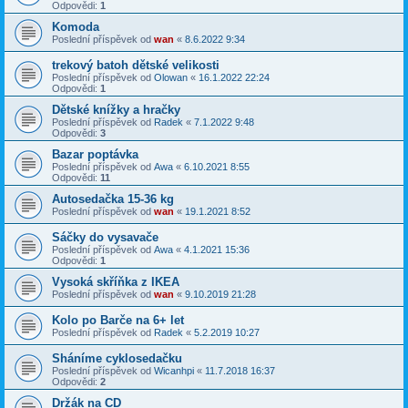
Odpovědi:
1
Komoda
Poslední příspěvek od
wan
«
8.6.2022 9:34
trekový batoh dětské velikosti
Poslední příspěvek od
Olowan
«
16.1.2022 22:24
Odpovědi:
1
Dětské knížky a hračky
Poslední příspěvek od
Radek
«
7.1.2022 9:48
Odpovědi:
3
Bazar poptávka
Poslední příspěvek od
Awa
«
6.10.2021 8:55
Odpovědi:
11
Autosedačka 15-36 kg
Poslední příspěvek od
wan
«
19.1.2021 8:52
Sáčky do vysavače
Poslední příspěvek od
Awa
«
4.1.2021 15:36
Odpovědi:
1
Vysoká skříňka z IKEA
Poslední příspěvek od
wan
«
9.10.2019 21:28
Kolo po Barče na 6+ let
Poslední příspěvek od
Radek
«
5.2.2019 10:27
Sháníme cyklosedačku
Poslední příspěvek od
Wicanhpi
«
11.7.2018 16:37
Odpovědi:
2
Držák na CD