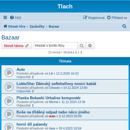
Tlach
FAQ
Registrovat
Přihlásit se
H
Obsah fóra
Zprávičky
Bazaar
l
Bazaar
e
Hledat
Pokročilé hledání
Nové téma
d
15 témat • Stránka
1
z
1
a
Témata
t
Auto
Poslední příspěvek od
Lili
«
12.3.2025 16:22
Odpovědi:
2
LoktuShe: Dámský softshellovy nosici kabát
Poslední příspěvek od
Olowan
«
14.11.2024 13:50
Odpovědi:
3
Plastia Bokashi Urbalive kompostér
Poslední příspěvek od
Michal
«
11.11.2024 13:36
Odpovědi:
1
Koše na tříděný odpad nebo něco jiného
Poslední příspěvek od
wan
«
3.12.2023 20:09
horní díl palandy
Poslední příspěvek od
Awa
«
28.4.2023 19:04