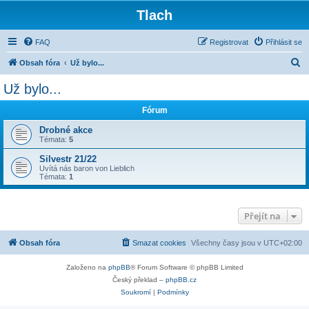
Tlach
FAQ
Registrovat
Přihlásit se
H
Obsah fóra
Už bylo...
l
Už bylo...
e
Fórum
d
a
Drobné akce
Témata:
5
t
Silvestr 21/22
Uvítá nás baron von Lieblich
Témata:
1
Přejít na
Obsah fóra
Smazat cookies
Všechny časy jsou v
UTC+02:00
Založeno na
phpBB
® Forum Software © phpBB Limited
Český překlad –
phpBB.cz
Soukromí
|
Podmínky