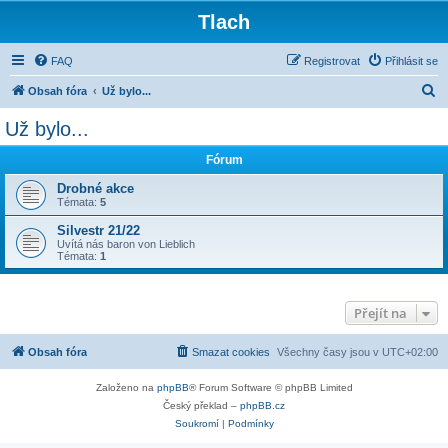
Tlach
FAQ
Registrovat
Přihlásit se
H
Obsah fóra
Už bylo...
l
Už bylo...
e
Fórum
d
a
Drobné akce
Témata:
5
t
Silvestr 21/22
Uvítá nás baron von Lieblich
Témata:
1
Přejít na
Obsah fóra
Smazat cookies
Všechny časy jsou v
UTC+02:00
Založeno na
phpBB
® Forum Software © phpBB Limited
Český překlad –
phpBB.cz
Soukromí
|
Podmínky