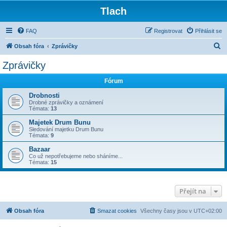
Tlach
FAQ
Registrovat
Přihlásit se
H
Obsah fóra
Zprávičky
l
Zprávičky
e
Fórum
d
a
Drobnosti
Drobné zprávičky a oznámení
t
Témata:
13
Majetek Drum Bunu
Sledování majetku Drum Bunu
Témata:
9
Bazaar
Co už nepotřebujeme nebo sháníme...
Témata:
15
Přejít na
Obsah fóra
Smazat cookies
Všechny časy jsou v
UTC+02:00