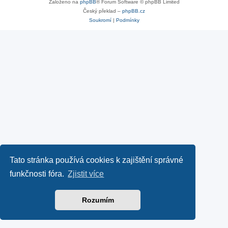
Založeno na
phpBB
® Forum Software © phpBB Limited
Český překlad –
phpBB.cz
Soukromí
|
Podmínky
Tato stránka používá cookies k zajištění správné
funkčnosti fóra.
Zjistit více
Rozumím