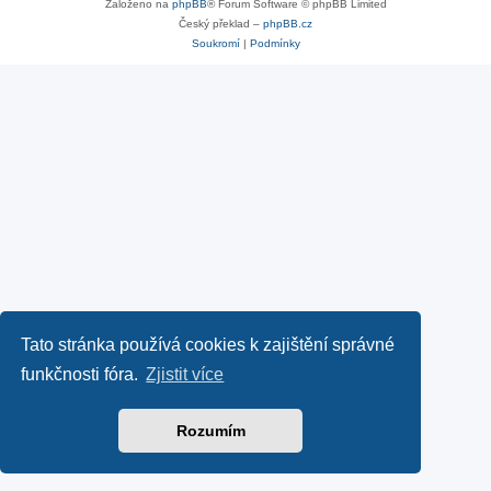
Založeno na
phpBB
® Forum Software © phpBB Limited
Český překlad –
phpBB.cz
Soukromí
|
Podmínky
Tato stránka používá cookies k zajištění správné
funkčnosti fóra.
Zjistit více
Rozumím