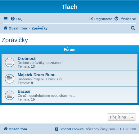
Tlach
FAQ
Registrovat
Přihlásit se
H
Obsah fóra
Zprávičky
l
Zprávičky
e
Fórum
d
a
Drobnosti
Drobné zprávičky a oznámení
t
Témata:
13
Majetek Drum Bunu
Sledování majetku Drum Bunu
Témata:
9
Bazaar
Co už nepotřebujeme nebo sháníme...
Témata:
15
Přejít na
Obsah fóra
Smazat cookies
Všechny časy jsou v
UTC+02:00