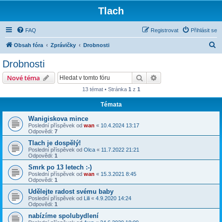
Tlach
FAQ
Registrovat
Přihlásit se
H
Obsah fóra
Zprávičky
Drobnosti
l
Drobnosti
e
Hledat
Pokročilé hledání
Nové téma
d
13 témat • Stránka
1
z
1
a
Témata
t
Wanigiskova mince
Poslední příspěvek od
wan
«
10.4.2024 13:17
Odpovědi:
7
Tlach je dospělý!
Poslední příspěvek od
Olca
«
11.7.2022 21:21
Odpovědi:
1
Smrk po 13 letech :-)
Poslední příspěvek od
wan
«
15.3.2021 8:45
Odpovědi:
1
Udělejte radost svému baby
Poslední příspěvek od
Lili
«
4.9.2020 14:24
Odpovědi:
1
nabízíme spolubydlení