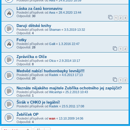
Poslední příspěvek od
Awa
«
24.6.2020 18:09
Láska za časů koronaviru
Poslední příspěvek od
Awa
«
28.4.2020 13:44
Odpovědi:
30
1
2
3
Daruji dětské knihy
Poslední příspěvek od
Shaman
«
3.5.2019 13:32
Odpovědi:
4
Fotky
Poslední příspěvek od
Galli
«
1.3.2016 22:47
Odpovědi:
28
1
2
Zprávička o Olče
Poslední příspěvek od
Olca
«
2.9.2014 10:17
Odpovědi:
8
Medvěd nabízí hudsonbayky levněji!!!
Poslední příspěvek od
Radek
«
4.6.2013 17:13
Odpovědi:
20
1
2
Neznáte nějakého majitele Zubříka ochotného jej zapůjčit?
Poslední příspěvek od
Wicanhpi
«
25.2.2013 10:43
Odpovědi:
1
Širák v CHKO je legální!
Poslední příspěvek od
Radek
«
23.5.2011 17:08
Žebříček OP
Poslední příspěvek od
wan
«
13.10.2009 14:06
Odpovědi:
4