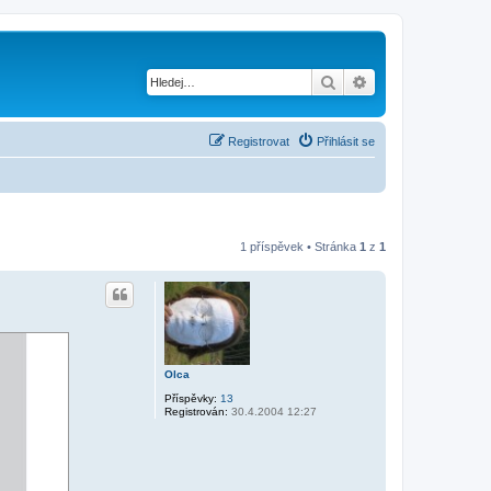
Hledat
Pokročilé hledání
Registrovat
Přihlásit se
1 příspěvek • Stránka
1
z
1
Olca
Příspěvky:
13
Registrován:
30.4.2004 12:27