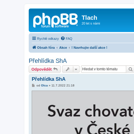
Tlach
20 let s námi
Rychlé odkazy
FAQ
Obsah fóra
Akce
! Navrhujte další akce !
Přehlídka ShA
Odpovědět
Přehlídka ShA
P
od
Olca
»
11.7.2022 21:18
ř
í
s
p
ě
v
e
k