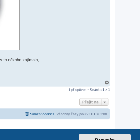
s to někoho zajímalo,
N
a
1 příspěvek • Stránka
1
z
1
h
o
r
Přejít na
u
Smazat cookies
Všechny časy jsou v
UTC+02:00