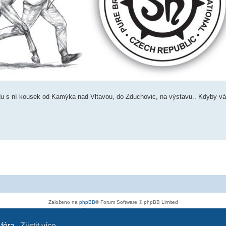
edu s ní kousek od Kamýka nad Vltavou, do Zduchovic, na výstavu.. Kdyby vá
Založeno na
phpBB
® Forum Software © phpBB Limited
Český překlad –
phpBB.cz
Soukromí
|
Podmínky
 fóra.
Zjistit více