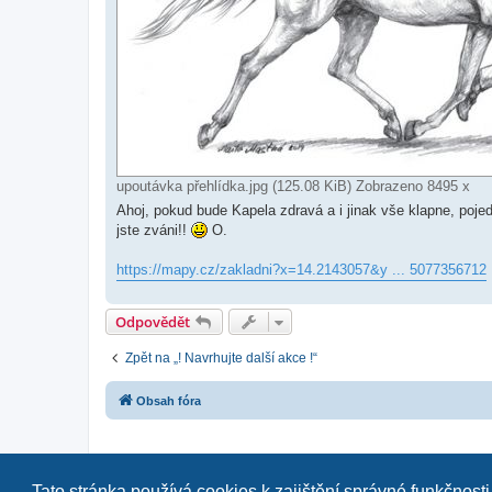
upoutávka přehlídka.jpg (125.08 KiB) Zobrazeno 8495 x
Ahoj, pokud bude Kapela zdravá a i jinak vše klapne, poj
jste zváni!!
O.
https://mapy.cz/zakladni?x=14.2143057&y ... 5077356712
Odpovědět
Zpět na „! Navrhujte další akce !“
Obsah fóra
Tato stránka používá cookies k zajištění správné funkčnosti