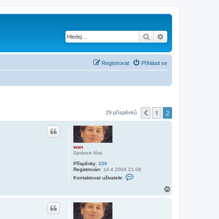
Hledat
Pokročilé hledání
Registrovat
Přihlásit se
1
2
Předchozí
29 příspěvků
wan
Správce fóra
Příspěvky:
339
Registrován:
14.4.2004 21:08
K
Kontaktovat uživatele:
o
n
N
t
a
a
h
k
o
t
r
o