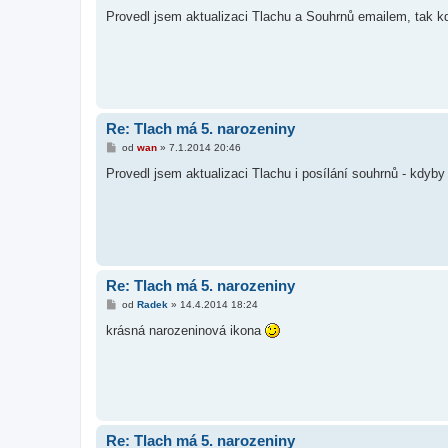
ř
í
Provedl jsem aktualizaci Tlachu a Souhrnů emailem, tak kdy
s
p
ě
v
e
k
Re: Tlach má 5. narozeniny
P
od
wan
»
7.1.2014 20:46
ř
í
Provedl jsem aktualizaci Tlachu i posílání souhrnů - kdyby 
s
p
ě
v
e
k
Re: Tlach má 5. narozeniny
P
od
Radek
»
14.4.2014 18:24
ř
í
krásná narozeninová ikona
s
p
ě
v
e
k
Re: Tlach má 5. narozeniny