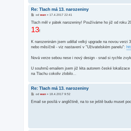
Re: Tlach má 13. narozeniny
P
od
wan
»
17.4.2017 22:41
ř
í
Tlach měl v pátek narozeniny! Používáme ho již od roku 20
s
13
p
!
ě
v
e
K narozeninám jsem udělal velký upgrade na novou verzi 3
k
nebo měsíčně - viz nastavení v "Uživatelském panelu":
ht
Nová verze sebou nese i nový design - snad si rychle zvyk
U souhrnů emailem jsem již léta autorem české lokalizace
na Tlachu cokoliv zlobilo...
Re: Tlach má 13. narozeniny
P
od
wan
»
18.4.2017 9:52
ř
í
Email se posílá v angličtině, na to se ještě budu muset po
s
p
ě
v
e
k