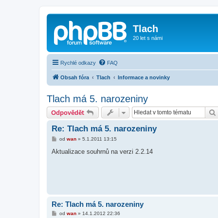
Tlach
20 let s námi
Rychlé odkazy
FAQ
Obsah fóra
Tlach
Informace a novinky
Tlach má 5. narozeniny
Odpovědět
Re: Tlach má 5. narozeniny
P
od
wan
»
5.1.2011 13:15
ř
í
Aktualizace souhrnů na verzi 2.2.14
s
p
ě
v
e
k
Re: Tlach má 5. narozeniny
P
od
wan
»
14.1.2012 22:36