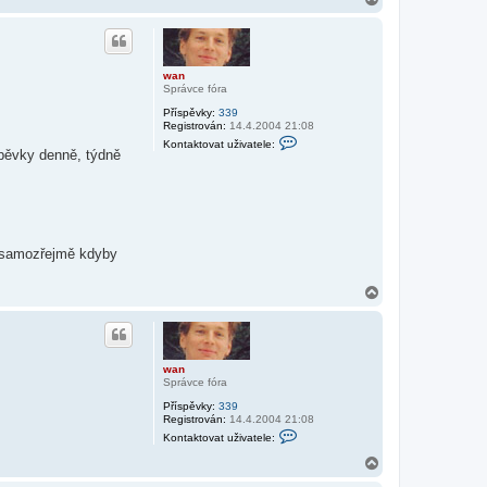
e
a
l
e
h
w
o
a
r
n
u
wan
Správce fóra
Příspěvky:
339
Registrován:
14.4.2004 21:08
K
Kontaktovat uživatele:
o
spěvky denně, týdně
n
t
a
k
t
o
v
A samozřejmě kdyby
a
t
u
N
ž
a
i
v
h
a
o
t
r
e
u
wan
l
Správce fóra
e
w
Příspěvky:
339
a
Registrován:
14.4.2004 21:08
n
K
Kontaktovat uživatele:
o
n
N
t
a
a