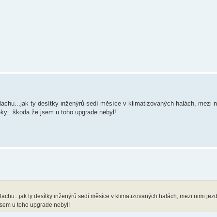
Tlachu...jak ty desítky inženýrů sedí měsíce v klimatizovaných halách, mezi n
seky...škoda že jsem u toho upgrade nebyl!
lachu...jak ty desítky inženýrů sedí měsíce v klimatizovaných halách, mezi nimi jezdí
 jsem u toho upgrade nebyl!