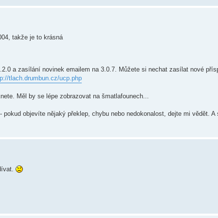
04, takže je to krásná
.2.0 a zasílání novinek emailem na 3.0.7. Můžete si nechat zasílat nové pří
tp://tlach.drumbun.cz/ucp.php
nete. Měl by se lépe zobrazovat na šmatlafounech...
 - pokud objevíte nějaký překlep, chybu nebo nedokonalost, dejte mi vědět. 
dívat.