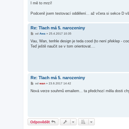
I mě to mrzí!
Podcenil jsem testovací oddělení... až včera si sekce D v
Re: Tlach má 5. narozeniny
P
od
Awa
»
25.4.2017 10:35
ř
í
Vau, Wan, tenhle design je teda cood (to není překlep - co
s
Teď ještě naučit se v tom orientovat....
p
ě
v
e
k
Re: Tlach má 5. narozeniny
P
od
wan
»
23.6.2017 14:42
ř
í
Nová verze souhrnů emailem... ta předchozí měla dosti chy
s
p
ě
v
e
k
Odpovědět