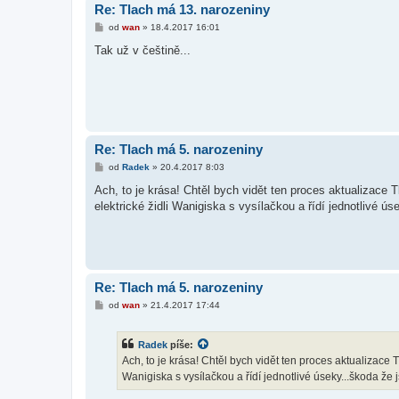
Re: Tlach má 13. narozeniny
P
od
wan
»
18.4.2017 16:01
ř
í
Tak už v češtině...
s
p
ě
v
e
k
Re: Tlach má 5. narozeniny
P
od
Radek
»
20.4.2017 8:03
ř
í
Ach, to je krása! Chtěl bych vidět ten proces aktualizace 
s
elektrické židli Wanigiska s vysílačkou a řídí jednotlivé ú
p
ě
v
e
k
Re: Tlach má 5. narozeniny
P
od
wan
»
21.4.2017 17:44
ř
í
s
Radek
píše:
p
ě
Ach, to je krása! Chtěl bych vidět ten proces aktualizace T
v
Wanigiska s vysílačkou a řídí jednotlivé úseky...škoda že
e
k