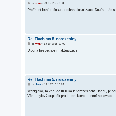
P
od
wan
»
29.3.2015 23:58
ř
í
Přeřízení letního času a drobná aktualizace. Doufám, že s
s
p
ě
v
e
k
Re: Tlach má 5. narozeniny
P
od
wan
»
13.10.2015 23:07
ř
í
Drobná bezpečnostní aktualizace...
s
p
ě
v
e
k
Re: Tlach má 5. narozeniny
P
od
Awa
»
19.4.2016 13:04
ř
í
Wanigisko, ta věc, co tu bliká k narozeninám Tlachu, je o
s
Věru, stylový doplněk pro kmen, kterému není nic svaté.
p
ě
v
e
k