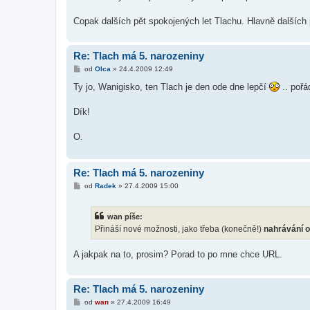
k
Copak dalších pět spokojených let Tlachu. Hlavně dalších 
Re: Tlach má 5. narozeniny
P
od
Olca
»
24.4.2009 12:49
ř
í
Ty jo, Wanigisko, ten Tlach je den ode dne lepčí
.. poř
s
p
ě
Dík!
v
e
k
O.
Re: Tlach má 5. narozeniny
P
od
Radek
»
27.4.2009 15:00
ř
í
s
wan píše:
p
ě
Přináší nové možnosti, jako třeba (konečně!)
nahrávání 
v
e
k
A jakpak na to, prosim? Porad to po mne chce URL.
Re: Tlach má 5. narozeniny
P
od
wan
»
27.4.2009 16:49
ř