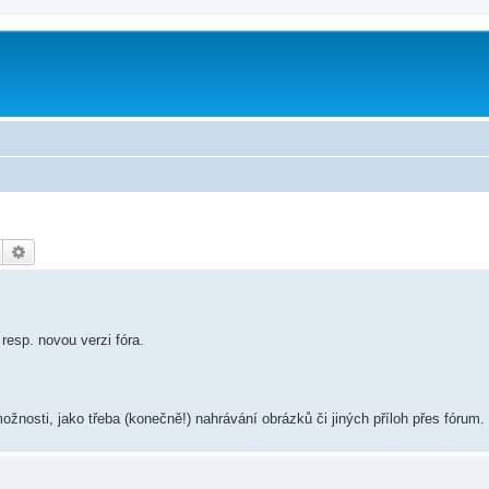
Hledat
Pokročilé hledání
esp. novou verzi fóra.
žnosti, jako třeba (konečně!) nahrávání obrázků či jiných příloh přes fórum.