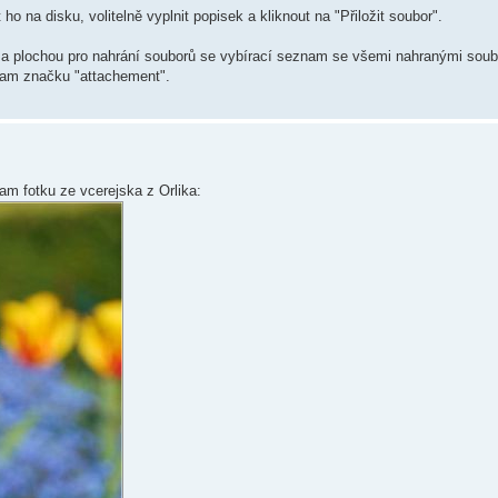
ho na disku, volitelně vyplnit popisek a kliknout na "Přiložit soubor".
 a plochou pro nahrání souborů se vybírací seznam se všemi nahranými soubo
 tam značku "attachement".
dam fotku ze vcerejska z Orlika: