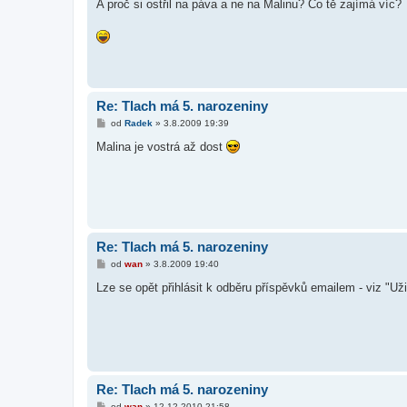
í
A proč si ostřil na páva a ne na Malinu? Co tě zajímá víc?
s
p
ě
v
e
k
Re: Tlach má 5. narozeniny
P
od
Radek
»
3.8.2009 19:39
ř
í
Malina je vostrá až dost
s
p
ě
v
e
k
Re: Tlach má 5. narozeniny
P
od
wan
»
3.8.2009 19:40
ř
í
Lze se opět přihlásit k odběru příspěvků emailem - viz "Už
s
p
ě
v
e
k
Re: Tlach má 5. narozeniny
P
od
wan
»
12.12.2010 21:58