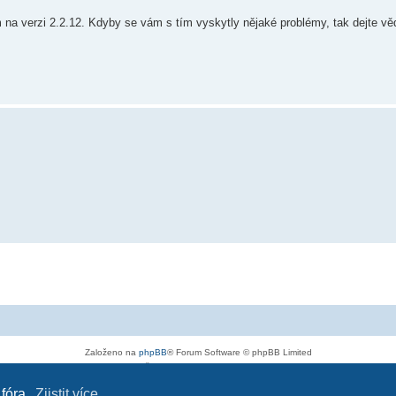
 na verzi 2.2.12. Kdyby se vám s tím vyskytly nějaké problémy, tak dejte vě
Založeno na
phpBB
® Forum Software © phpBB Limited
Český překlad –
phpBB.cz
Soukromí
|
Podmínky
 fóra.
Zjistit více