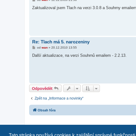
ř
í
Zaktualizoval jsem Tlach na verzi 3.0.8 a Souhrny emailem
s
p
ě
v
e
k
Re: Tlach má 5. narozeniny
P
od
wan
»
20.12.2010 13:55
ř
í
Další aktualizace, na verzi Souhrnů emailem - 2.2.13.
s
p
ě
v
e
k
Odpovědět
Zpět na „Informace a novinky“
Obsah fóra
Tato stránka používá cookies k zajištění správné funkčnosti