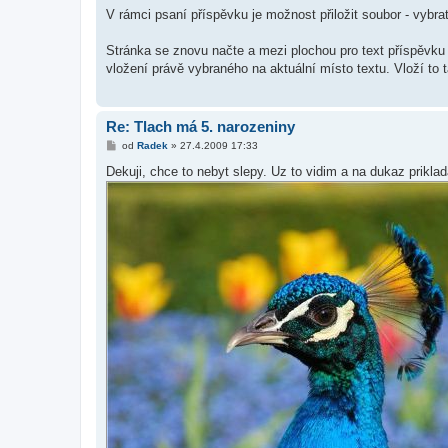
í
V rámci psaní příspěvku je možnost přiložit soubor - vybrat 
s
p
ě
Stránka se znovu načte a mezi plochou pro text příspěvku
v
vložení právě vybraného na aktuální místo textu. Vloží to
e
k
Re: Tlach má 5. narozeniny
P
od
Radek
»
27.4.2009 17:33
ř
í
Dekuji, chce to nebyt slepy. Uz to vidim a na dukaz prikla
s
p
ě
v
e
k