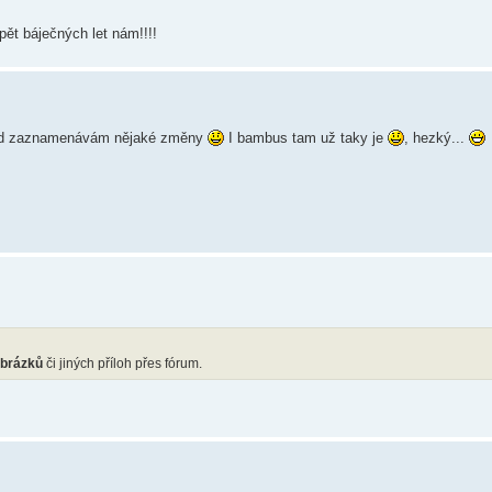
pět báječných let nám!!!!
ád zaznamenávám nějaké změny
I bambus tam už taky je
, hezký...
obrázků
či jiných příloh přes fórum.