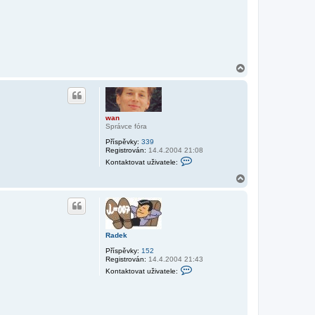
R
a
d
e
k
N
a
h
o
r
u
wan
Správce fóra
Příspěvky:
339
Registrován:
14.4.2004 21:08
K
Kontaktovat uživatele:
o
n
N
t
a
a
h
k
o
t
r
o
v
u
a
Radek
t
Příspěvky:
152
u
Registrován:
14.4.2004 21:43
ž
K
i
Kontaktovat uživatele:
o
v
n
a
t
t
a
e
k
l