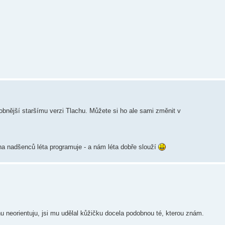
nější staršímu verzi Tlachu. Můžete si ho ale sami změnit v
na nadšenců léta programuje - a nám léta dobře slouží
hu neorientuju, jsi mu udělal kůžičku docela podobnou té, kterou znám.