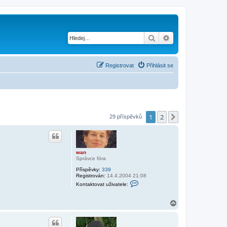
Hledat
Pokročilé hledání
Registrovat
Přihlásit se
1
2
Další
29 příspěvků
wan
Správce fóra
Příspěvky:
339
Registrován:
14.4.2004 21:08
K
Kontaktovat uživatele:
o
n
t
N
a
a
k
h
t
o
o