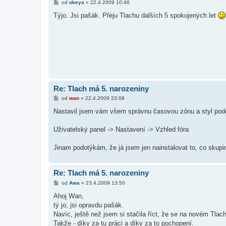
P
od
okeya
»
22.4.2009 10:46
ř
í
Týjo. Jsi pašák. Přeju Tlachu dalších 5 spokojených let
s
p
ě
v
e
k
Re: Tlach má 5. narozeniny
P
od
wan
»
22.4.2009 23:08
ř
í
Nastavil jsem vám všem správnu časovou zónu a styl podob
s
p
ě
Uživatelský panel -> Nastavení -> Vzhled fóra
v
e
k
Jinam podotýkám, že já jsem jen nainstalovat to, co skupi
Re: Tlach má 5. narozeniny
P
od
Awa
»
23.4.2009 13:50
ř
í
Ahoj Wan,
s
tý jo, jsi opravdu pašák.
p
ě
Navíc, ještě než jsem si stačila říct, že se na novém Tlac
v
Takže - díky za tu práci a díky za to pochopení.
e