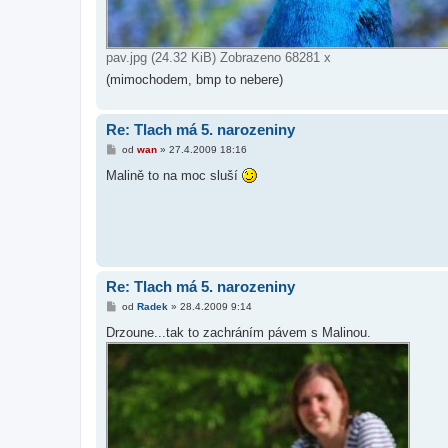
pav.jpg (24.32 KiB) Zobrazeno 68281 x
(mimochodem, bmp to nebere)
Re: Tlach má 5. narozeniny
P
od
wan
»
27.4.2009 18:16
ř
í
Malině to na moc sluší
s
p
ě
v
e
k
Re: Tlach má 5. narozeniny
P
od
Radek
»
28.4.2009 9:14
ř
í
Drzoune...tak to zachráním pávem s Malinou.
s
p
ě
v
e
k