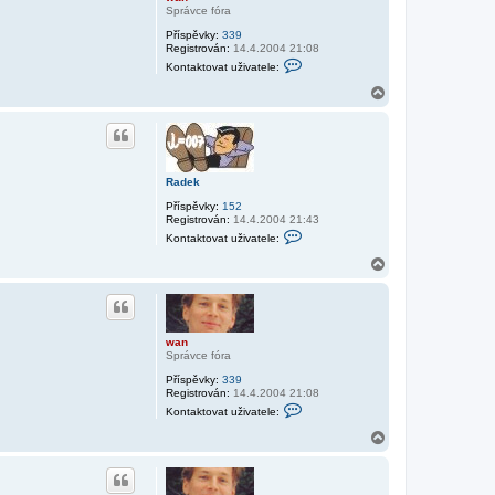
Správce fóra
Příspěvky:
339
Registrován:
14.4.2004 21:08
K
Kontaktovat uživatele:
o
n
N
t
a
a
h
k
o
t
r
o
v
u
a
Radek
t
Příspěvky:
152
u
Registrován:
14.4.2004 21:43
ž
K
i
Kontaktovat uživatele:
o
v
n
a
N
t
t
a
a
e
h
k
l
o
t
e
r
o
w
v
a
u
wan
a
n
Správce fóra
t
u
Příspěvky:
339
ž
Registrován:
14.4.2004 21:08
i
K
Kontaktovat uživatele:
v
o
a
n
N
t
t
a
e
a
h
l
k
o
e
t