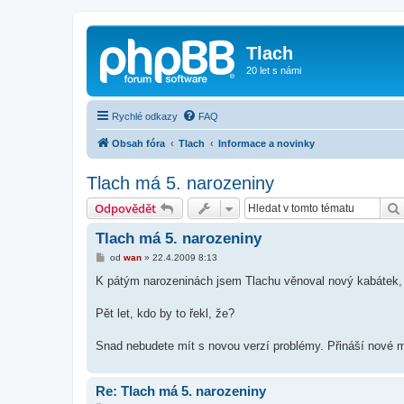
Tlach
20 let s námi
Rychlé odkazy
FAQ
Obsah fóra
Tlach
Informace a novinky
Tlach má 5. narozeniny
Odpovědět
Tlach má 5. narozeniny
P
od
wan
»
22.4.2009 8:13
ř
í
K pátým narozeninách jsem Tlachu věnoval nový kabátek, r
s
p
ě
Pět let, kdo by to řekl, že?
v
e
k
Snad nebudete mít s novou verzí problémy. Přináší nové mo
Re: Tlach má 5. narozeniny