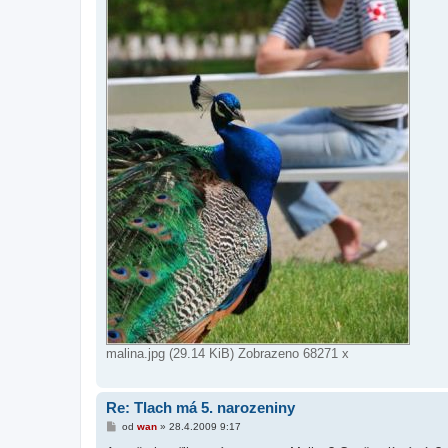
malina.jpg (29.14 KiB) Zobrazeno 68271 x
Re: Tlach má 5. narozeniny
P
od
wan
»
28.4.2009 9:17
ř