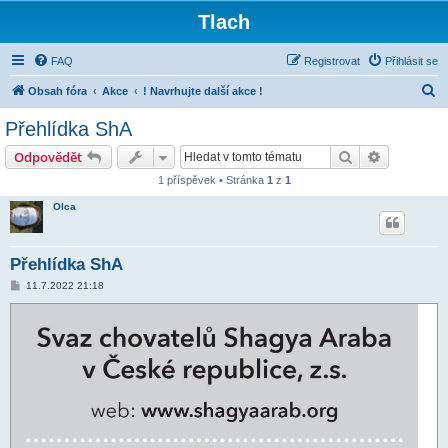
Tlach
FAQ
Registrovat
Přihlásit se
H
Obsah fóra
Akce
! Navrhujte další akce !
l
Přehlídka ShA
e
Hledat
Pokročilé 
Odpovědět
d
1 příspěvek • Stránka
1
z
1
a
Olca
t
Přehlídka ShA
P
11.7.2022 21:18
ř
í
s
p
ě
v
e
k